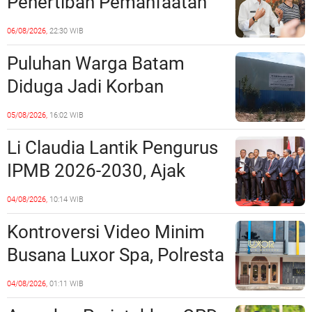
Penertiban Pemanfaatan
Ruang Laut Sesuai
06/08/2026,
22:30 WIB
Ketentuan Peraturan
Puluhan Warga Batam
Perundang-undangan
Diduga Jadi Korban
Penipuan Kavling Hingga
05/08/2026,
16:02 WIB
Miliaran Rupiah, Laporan ke
Li Claudia Lantik Pengurus
Polda Kepri Jalan di
IPMB 2026-2030, Ajak
Tempat?
Perkuat Kerukunan dan
04/08/2026,
10:14 WIB
Sinergi dengan Pemko
Kontroversi Video Minim
Batam
Busana Luxor Spa, Polresta
Barelang Usut Tuntas
04/08/2026,
01:11 WIB
Unsur Pelanggaran Hukum