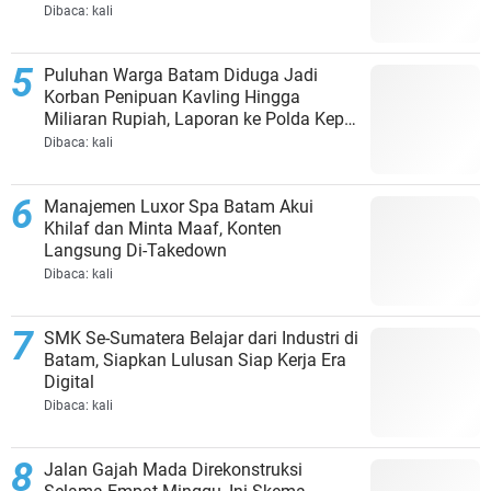
Dibaca:
kali
Puluhan Warga Batam Diduga Jadi
Korban Penipuan Kavling Hingga
Miliaran Rupiah, Laporan ke Polda Kepri
Jalan di Tempat?
Dibaca:
kali
Manajemen Luxor Spa Batam Akui
Khilaf dan Minta Maaf, Konten
Langsung Di-Takedown
Dibaca:
kali
SMK Se-Sumatera Belajar dari Industri di
Batam, Siapkan Lulusan Siap Kerja Era
Digital
Dibaca:
kali
Jalan Gajah Mada Direkonstruksi