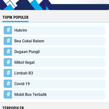
TOPIK POPULER
Hukrim
Bea Cukai Batam
Dugaan Pungli
Mikol Ilegal
Limbah B3
Covid-19
Mobil Box Terbalik
TERPOPULER