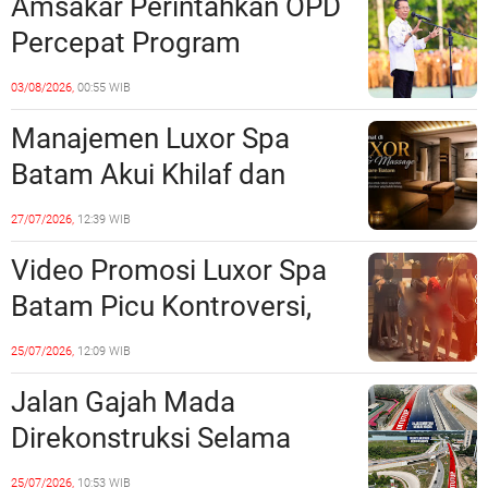
Amsakar Perintahkan OPD
Percepat Program
Prioritas, Targetkan
03/08/2026,
00:55 WIB
Realisasi Pembangunan
Manajemen Luxor Spa
Lampaui 50 Persen
Batam Akui Khilaf dan
Minta Maaf, Konten
27/07/2026,
12:39 WIB
Langsung Di-Takedown
Video Promosi Luxor Spa
Batam Picu Kontroversi,
Dinilai Bermuatan Sensual
25/07/2026,
12:09 WIB
Jalan Gajah Mada
Direkonstruksi Selama
Empat Minggu, Ini Skema
25/07/2026,
10:53 WIB