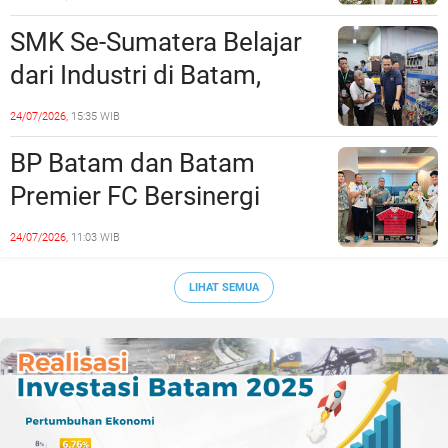
Rekayasa Lalu Lintasnya
SMK Se-Sumatera Belajar
dari Industri di Batam,
Siapkan Lulusan Siap Kerja
24/07/2026,
15:35 WIB
Era Digital
BP Batam dan Batam
Premier FC Bersinergi
Cetak Generasi Emas
24/07/2026,
11:03 WIB
Sepak Bola Kepri
LIHAT SEMUA