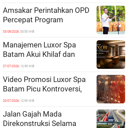
Unsur Pelanggaran Hukum
Amsakar Perintahkan OPD
Percepat Program
Prioritas, Targetkan
03/08/2026,
00:55 WIB
Realisasi Pembangunan
Manajemen Luxor Spa
Lampaui 50 Persen
Batam Akui Khilaf dan
Minta Maaf, Konten
27/07/2026,
12:39 WIB
Langsung Di-Takedown
Video Promosi Luxor Spa
Batam Picu Kontroversi,
Dinilai Bermuatan Sensual
25/07/2026,
12:09 WIB
Jalan Gajah Mada
Direkonstruksi Selama