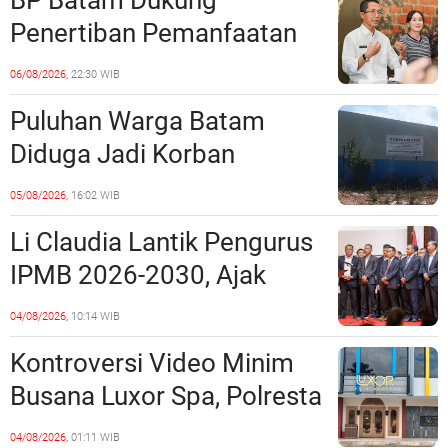
BP Batam Dukung
Penertiban Pemanfaatan
Ruang Laut Sesuai
06/08/2026,
22:30 WIB
Ketentuan Peraturan
Puluhan Warga Batam
Perundang-undangan
Diduga Jadi Korban
Penipuan Kavling Hingga
05/08/2026,
16:02 WIB
Miliaran Rupiah, Laporan ke
Li Claudia Lantik Pengurus
Polda Kepri Jalan di
IPMB 2026-2030, Ajak
Tempat?
Perkuat Kerukunan dan
04/08/2026,
10:14 WIB
Sinergi dengan Pemko
Kontroversi Video Minim
Batam
Busana Luxor Spa, Polresta
Barelang Usut Tuntas
04/08/2026,
01:11 WIB