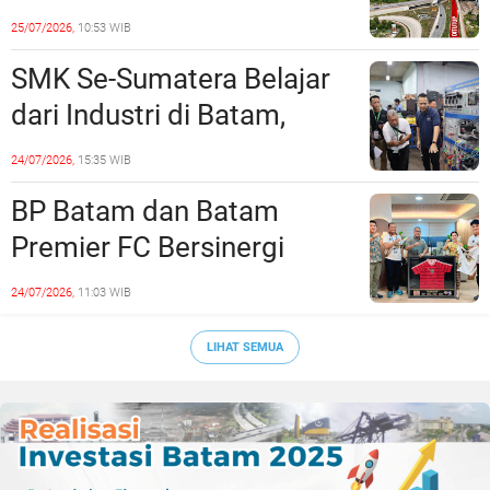
Empat Minggu, Ini Skema
25/07/2026,
10:53 WIB
Rekayasa Lalu Lintasnya
SMK Se-Sumatera Belajar
dari Industri di Batam,
Siapkan Lulusan Siap Kerja
24/07/2026,
15:35 WIB
Era Digital
BP Batam dan Batam
Premier FC Bersinergi
Cetak Generasi Emas
24/07/2026,
11:03 WIB
Sepak Bola Kepri
LIHAT SEMUA