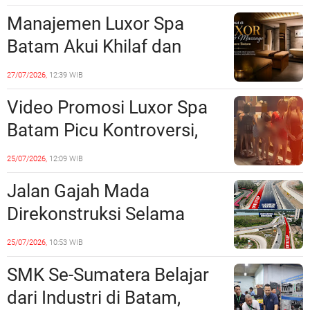
Realisasi Pembangunan
Manajemen Luxor Spa
Lampaui 50 Persen
Batam Akui Khilaf dan
Minta Maaf, Konten
27/07/2026,
12:39 WIB
Langsung Di-Takedown
Video Promosi Luxor Spa
Batam Picu Kontroversi,
Dinilai Bermuatan Sensual
25/07/2026,
12:09 WIB
Jalan Gajah Mada
Direkonstruksi Selama
Empat Minggu, Ini Skema
25/07/2026,
10:53 WIB
Rekayasa Lalu Lintasnya
SMK Se-Sumatera Belajar
dari Industri di Batam,