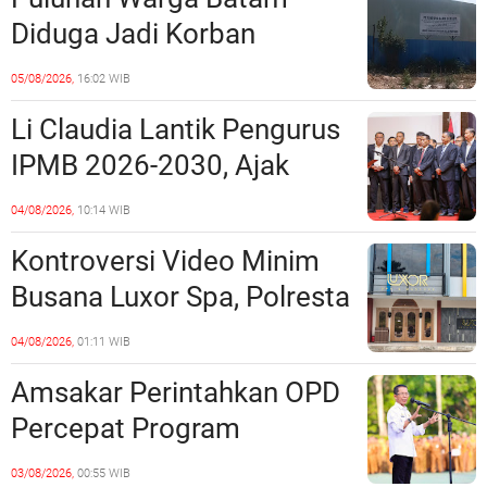
Perundang-undangan
Diduga Jadi Korban
Penipuan Kavling Hingga
05/08/2026,
16:02 WIB
Miliaran Rupiah, Laporan ke
Li Claudia Lantik Pengurus
Polda Kepri Jalan di
IPMB 2026-2030, Ajak
Tempat?
Perkuat Kerukunan dan
04/08/2026,
10:14 WIB
Sinergi dengan Pemko
Kontroversi Video Minim
Batam
Busana Luxor Spa, Polresta
Barelang Usut Tuntas
04/08/2026,
01:11 WIB
Unsur Pelanggaran Hukum
Amsakar Perintahkan OPD
Percepat Program
Prioritas, Targetkan
03/08/2026,
00:55 WIB