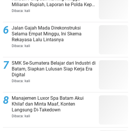
Miliaran Rupiah, Laporan ke Polda Kepri
Jalan di Tempat?
Dibaca:
kali
Jalan Gajah Mada Direkonstruksi
Selama Empat Minggu, Ini Skema
Rekayasa Lalu Lintasnya
Dibaca:
kali
SMK Se-Sumatera Belajar dari Industri di
Batam, Siapkan Lulusan Siap Kerja Era
Digital
Dibaca:
kali
Manajemen Luxor Spa Batam Akui
Khilaf dan Minta Maaf, Konten
Langsung Di-Takedown
Dibaca:
kali