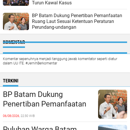
Turun Kawal Kasus
BP Batam Dukung Penertiban Pemanfaatan
Ruang Laut Sesuai Ketentuan Peraturan
Perundang-undangan
KOMENTAR
Komentar sepenuhnya menjadi tanggung jawab komentator seperti diatur
dalam UU ITE. #JernihBerkomentar
TERKINI
BP Batam Dukung
Penertiban Pemanfaatan
Ruang Laut Sesuai
06/08/2026,
22:30 WIB
Ketentuan Peraturan
Puluhan Warga Batam