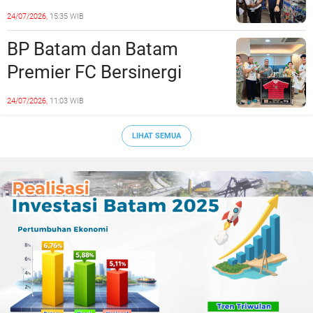
Siapkan Lulusan Siap Kerja
24/07/2026,
15:35 WIB
Era Digital
BP Batam dan Batam
Premier FC Bersinergi
Cetak Generasi Emas
24/07/2026,
11:03 WIB
Sepak Bola Kepri
LIHAT SEMUA