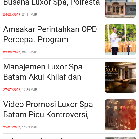
Busana Luxor Spa, Polresta
Barelang Usut Tuntas
04/08/2026,
01:11 WIB
Unsur Pelanggaran Hukum
Amsakar Perintahkan OPD
Percepat Program
Prioritas, Targetkan
03/08/2026,
00:55 WIB
Realisasi Pembangunan
Manajemen Luxor Spa
Lampaui 50 Persen
Batam Akui Khilaf dan
Minta Maaf, Konten
27/07/2026,
12:39 WIB
Langsung Di-Takedown
Video Promosi Luxor Spa
Batam Picu Kontroversi,
Dinilai Bermuatan Sensual
25/07/2026,
12:09 WIB