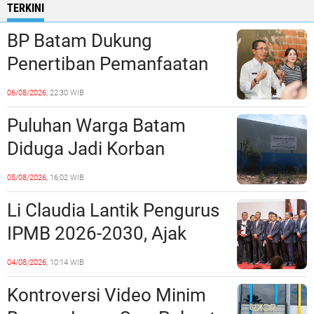
TERKINI
BP Batam Dukung
Penertiban Pemanfaatan
Ruang Laut Sesuai
06/08/2026,
22:30 WIB
Ketentuan Peraturan
Puluhan Warga Batam
Perundang-undangan
Diduga Jadi Korban
Penipuan Kavling Hingga
05/08/2026,
16:02 WIB
Miliaran Rupiah, Laporan ke
Li Claudia Lantik Pengurus
Polda Kepri Jalan di
IPMB 2026-2030, Ajak
Tempat?
Perkuat Kerukunan dan
04/08/2026,
10:14 WIB
Sinergi dengan Pemko
Kontroversi Video Minim
Batam