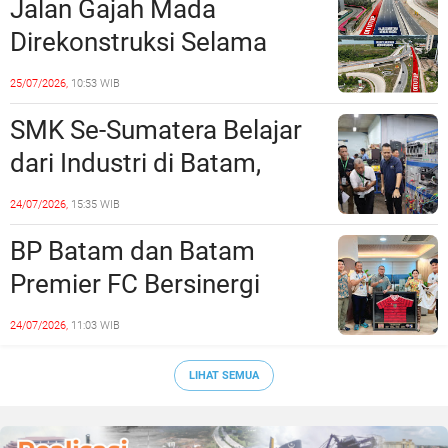
Jalan Gajah Mada
Direkonstruksi Selama
Empat Minggu, Ini Skema
25/07/2026,
10:53 WIB
Rekayasa Lalu Lintasnya
SMK Se-Sumatera Belajar
dari Industri di Batam,
Siapkan Lulusan Siap Kerja
24/07/2026,
15:35 WIB
Era Digital
BP Batam dan Batam
Premier FC Bersinergi
Cetak Generasi Emas
24/07/2026,
11:03 WIB
Sepak Bola Kepri
LIHAT SEMUA