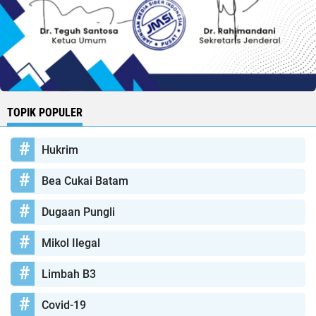
TOPIK POPULER
Hukrim
Bea Cukai Batam
Dugaan Pungli
Mikol Ilegal
Limbah B3
Covid-19