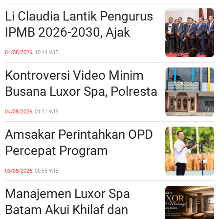
Miliaran Rupiah, Laporan ke
Li Claudia Lantik Pengurus
Polda Kepri Jalan di
IPMB 2026-2030, Ajak
Tempat?
Perkuat Kerukunan dan
04/08/2026,
10:14 WIB
Sinergi dengan Pemko
Kontroversi Video Minim
Batam
Busana Luxor Spa, Polresta
Barelang Usut Tuntas
04/08/2026,
01:11 WIB
Unsur Pelanggaran Hukum
Amsakar Perintahkan OPD
Percepat Program
Prioritas, Targetkan
03/08/2026,
00:55 WIB
Realisasi Pembangunan
Manajemen Luxor Spa
Lampaui 50 Persen
Batam Akui Khilaf dan