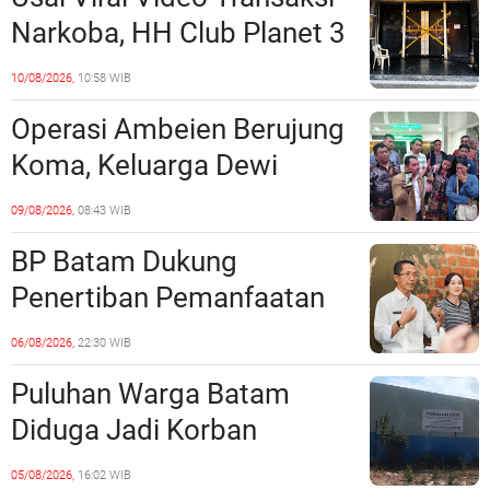
Narkoba, HH Club Planet 3
Dikabarkan Digerebek
10/08/2026,
10:58 WIB
Dittipidnarkoba Bareskrim
Operasi Ambeien Berujung
Polri?
Koma, Keluarga Dewi
Sartika Polisikan RS Awal
09/08/2026,
08:43 WIB
Bros Botania
BP Batam Dukung
Penertiban Pemanfaatan
Ruang Laut Sesuai
06/08/2026,
22:30 WIB
Ketentuan Peraturan
Puluhan Warga Batam
Perundang-undangan
Diduga Jadi Korban
Penipuan Kavling Hingga
05/08/2026,
16:02 WIB