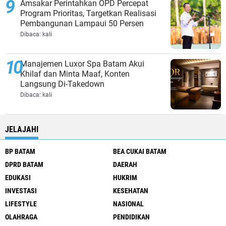
Amsakar Perintahkan OPD Percepat
Program Prioritas, Targetkan Realisasi
Pembangunan Lampaui 50 Persen
Dibaca:
kali
Manajemen Luxor Spa Batam Akui
Khilaf dan Minta Maaf, Konten
Langsung Di-Takedown
Dibaca:
kali
JELAJAHI
BP BATAM
BEA CUKAI BATAM
DPRD BATAM
DAERAH
EDUKASI
HUKRIM
INVESTASI
KESEHATAN
LIFESTYLE
NASIONAL
OLAHRAGA
PENDIDIKAN