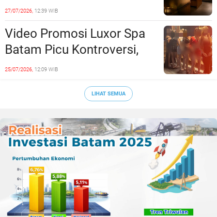
Minta Maaf, Konten
27/07/2026,
12:39 WIB
Langsung Di-Takedown
Video Promosi Luxor Spa
Batam Picu Kontroversi,
Dinilai Bermuatan Sensual
25/07/2026,
12:09 WIB
LIHAT SEMUA