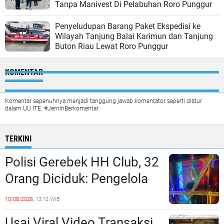
Tanpa Manivest Di Pelabuhan Roro Punggur
Penyeludupan Barang Paket Ekspedisi ke
Wilayah Tanjung Balai Karimun dan Tanjung
Buton Riau Lewat Roro Punggur
KOMENTAR
Komentar sepenuhnya menjadi tanggung jawab komentator seperti diatur
dalam UU ITE. #JernihBerkomentar
TERKINI
Polisi Gerebek HH Club, 32
Orang Diciduk: Pengelola
dan Manajeman Terlibat
10/08/2026,
13:12 WIB
Peredaran Narkoba?
Usai Viral Video Transaksi