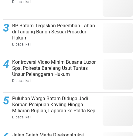
Dibaca:
kali
BP Batam Tegaskan Penertiban Lahan
di Tanjung Banon Sesuai Prosedur
Hukum
Dibaca:
kali
Kontroversi Video Minim Busana Luxor
Spa, Polresta Barelang Usut Tuntas
Unsur Pelanggaran Hukum
Dibaca:
kali
Puluhan Warga Batam Diduga Jadi
Korban Penipuan Kavling Hingga
Miliaran Rupiah, Laporan ke Polda Kepri
Jalan di Tempat?
Dibaca:
kali
Jalan Gajah Mada Direkonstruksi