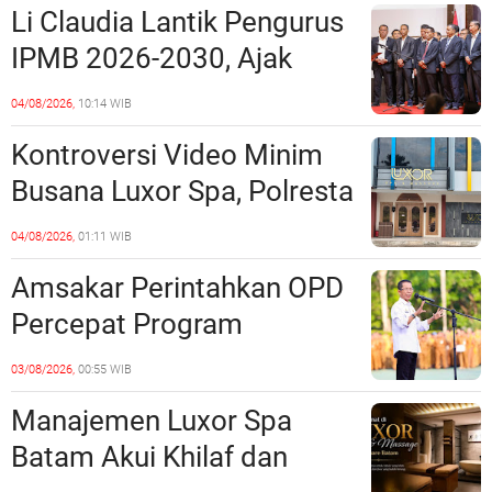
Li Claudia Lantik Pengurus
Polda Kepri Jalan di
IPMB 2026-2030, Ajak
Tempat?
Perkuat Kerukunan dan
04/08/2026,
10:14 WIB
Sinergi dengan Pemko
Kontroversi Video Minim
Batam
Busana Luxor Spa, Polresta
Barelang Usut Tuntas
04/08/2026,
01:11 WIB
Unsur Pelanggaran Hukum
Amsakar Perintahkan OPD
Percepat Program
Prioritas, Targetkan
03/08/2026,
00:55 WIB
Realisasi Pembangunan
Manajemen Luxor Spa
Lampaui 50 Persen
Batam Akui Khilaf dan