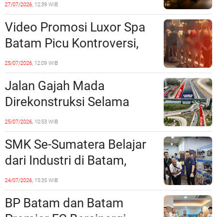
Minta Maaf, Konten
27/07/2026,
12:39 WIB
Langsung Di-Takedown
Video Promosi Luxor Spa
Batam Picu Kontroversi,
Dinilai Bermuatan Sensual
25/07/2026,
12:09 WIB
Jalan Gajah Mada
Direkonstruksi Selama
Empat Minggu, Ini Skema
25/07/2026,
10:53 WIB
Rekayasa Lalu Lintasnya
SMK Se-Sumatera Belajar
dari Industri di Batam,
Siapkan Lulusan Siap Kerja
24/07/2026,
15:35 WIB
Era Digital
BP Batam dan Batam