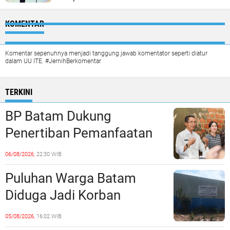
KOMENTAR
Komentar sepenuhnya menjadi tanggung jawab komentator seperti diatur
dalam UU ITE. #JernihBerkomentar
TERKINI
BP Batam Dukung
Penertiban Pemanfaatan
Ruang Laut Sesuai
06/08/2026,
22:30 WIB
Ketentuan Peraturan
Puluhan Warga Batam
Perundang-undangan
Diduga Jadi Korban
Penipuan Kavling Hingga
05/08/2026,
16:02 WIB
Miliaran Rupiah, Laporan ke