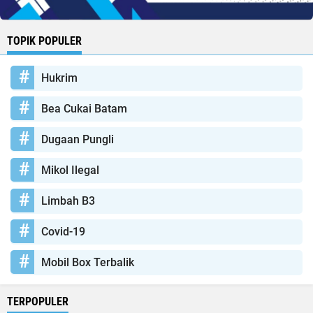
TOPIK POPULER
Hukrim
Bea Cukai Batam
Dugaan Pungli
Mikol Ilegal
Limbah B3
Covid-19
Mobil Box Terbalik
TERPOPULER