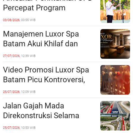
Percepat Program
Prioritas, Targetkan
03/08/2026,
00:55 WIB
Realisasi Pembangunan
Manajemen Luxor Spa
Lampaui 50 Persen
Batam Akui Khilaf dan
Minta Maaf, Konten
27/07/2026,
12:39 WIB
Langsung Di-Takedown
Video Promosi Luxor Spa
Batam Picu Kontroversi,
Dinilai Bermuatan Sensual
25/07/2026,
12:09 WIB
Jalan Gajah Mada
Direkonstruksi Selama
Empat Minggu, Ini Skema
25/07/2026,
10:53 WIB