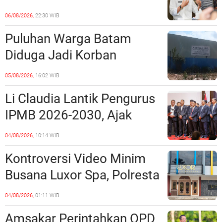
Ruang Laut Sesuai
06/08/2026,
22:30 WIB
Ketentuan Peraturan
Puluhan Warga Batam
Perundang-undangan
Diduga Jadi Korban
Penipuan Kavling Hingga
05/08/2026,
16:02 WIB
Miliaran Rupiah, Laporan ke
Li Claudia Lantik Pengurus
Polda Kepri Jalan di
IPMB 2026-2030, Ajak
Tempat?
Perkuat Kerukunan dan
04/08/2026,
10:14 WIB
Sinergi dengan Pemko
Kontroversi Video Minim
Batam
Busana Luxor Spa, Polresta
Barelang Usut Tuntas
04/08/2026,
01:11 WIB
Unsur Pelanggaran Hukum
Amsakar Perintahkan OPD