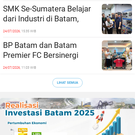
Rekayasa Lalu Lintasnya
SMK Se-Sumatera Belajar
dari Industri di Batam,
Siapkan Lulusan Siap Kerja
24/07/2026,
15:35 WIB
Era Digital
BP Batam dan Batam
Premier FC Bersinergi
Cetak Generasi Emas
24/07/2026,
11:03 WIB
Sepak Bola Kepri
LIHAT SEMUA