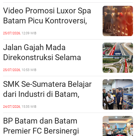
Langsung Di-Takedown
Video Promosi Luxor Spa
Batam Picu Kontroversi,
Dinilai Bermuatan Sensual
25/07/2026,
12:09 WIB
Jalan Gajah Mada
Direkonstruksi Selama
Empat Minggu, Ini Skema
25/07/2026,
10:53 WIB
Rekayasa Lalu Lintasnya
SMK Se-Sumatera Belajar
dari Industri di Batam,
Siapkan Lulusan Siap Kerja
24/07/2026,
15:35 WIB
Era Digital
BP Batam dan Batam
Premier FC Bersinergi