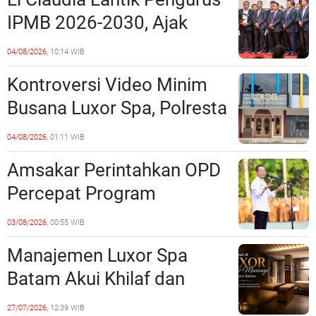
Polda Kepri Jalan di
IPMB 2026-2030, Ajak
Tempat?
Perkuat Kerukunan dan
04/08/2026,
10:14 WIB
Sinergi dengan Pemko
Kontroversi Video Minim
Batam
Busana Luxor Spa, Polresta
Barelang Usut Tuntas
04/08/2026,
01:11 WIB
Unsur Pelanggaran Hukum
Amsakar Perintahkan OPD
Percepat Program
Prioritas, Targetkan
03/08/2026,
00:55 WIB
Realisasi Pembangunan
Manajemen Luxor Spa
Lampaui 50 Persen
Batam Akui Khilaf dan
Minta Maaf, Konten
27/07/2026,
12:39 WIB