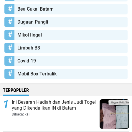
Bea Cukai Batam
Dugaan Pungli
Mikol Ilegal
Limbah B3
Covid-19
Mobil Box Terbalik
TERPOPULER
Ini Besaran Hadiah dan Jenis Judi Togel
yang Dikendalikan IN di Batam
Dibaca:
kali