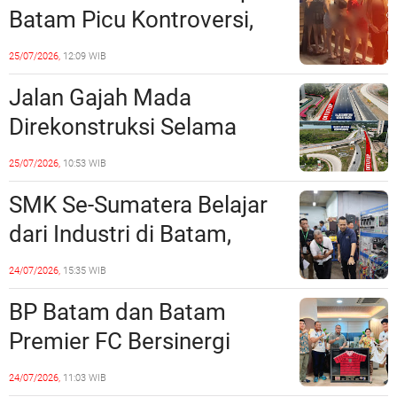
Batam Picu Kontroversi,
Dinilai Bermuatan Sensual
25/07/2026,
12:09 WIB
Jalan Gajah Mada
Direkonstruksi Selama
Empat Minggu, Ini Skema
25/07/2026,
10:53 WIB
Rekayasa Lalu Lintasnya
SMK Se-Sumatera Belajar
dari Industri di Batam,
Siapkan Lulusan Siap Kerja
24/07/2026,
15:35 WIB
Era Digital
BP Batam dan Batam
Premier FC Bersinergi
Cetak Generasi Emas
24/07/2026,
11:03 WIB