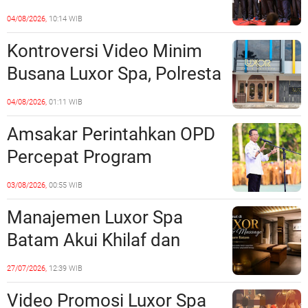
Perkuat Kerukunan dan
04/08/2026,
10:14 WIB
Sinergi dengan Pemko
Kontroversi Video Minim
Batam
Busana Luxor Spa, Polresta
Barelang Usut Tuntas
04/08/2026,
01:11 WIB
Unsur Pelanggaran Hukum
Amsakar Perintahkan OPD
Percepat Program
Prioritas, Targetkan
03/08/2026,
00:55 WIB
Realisasi Pembangunan
Manajemen Luxor Spa
Lampaui 50 Persen
Batam Akui Khilaf dan
Minta Maaf, Konten
27/07/2026,
12:39 WIB
Langsung Di-Takedown
Video Promosi Luxor Spa