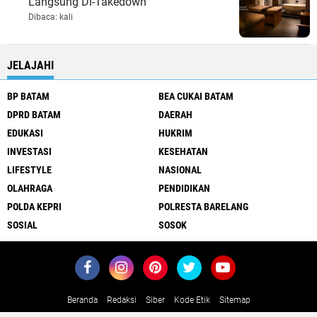
Langsung Di-Takedown
Dibaca:
kali
JELAJAHI
BP BATAM
BEA CUKAI BATAM
DPRD BATAM
DAERAH
EDUKASI
HUKRIM
INVESTASI
KESEHATAN
LIFESTYLE
NASIONAL
OLAHRAGA
PENDIDIKAN
POLDA KEPRI
POLRESTA BARELANG
SOSIAL
SOSOK
Beranda
Redaksi
Siber
Kode Etik
Sitemap