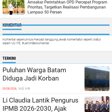
Amsakar Perintahkan OPD Percepat Program
Prioritas, Targetkan Realisasi Pembangunan
Lampaui 50 Persen
KOMENTAR
Komentar sepenuhnya menjadi tanggung jawab komentator seperti diatur
dalam UU ITE. #JernihBerkomentar
TERKINI
Puluhan Warga Batam
Diduga Jadi Korban
Penipuan Kavling Hingga
05/08/2026,
16:02 WIB
Miliaran Rupiah, Laporan ke
Li Claudia Lantik Pengurus
Polda Kepri Jalan di
IPMB 2026-2030, Ajak
Tempat?