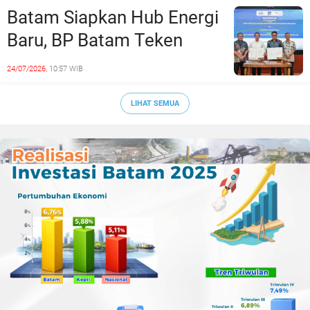
Sepak Bola Kepri
Batam Siapkan Hub Energi
Baru, BP Batam Teken
Kesepakatan Strategis
24/07/2026,
10:57 WIB
dengan Panbil Group dan
PLN Batam
LIHAT SEMUA