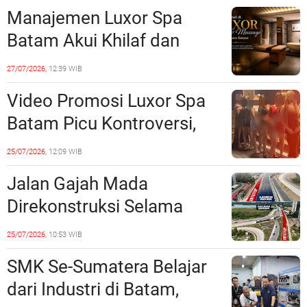
Realisasi Pembangunan
Manajemen Luxor Spa
Lampaui 50 Persen
Batam Akui Khilaf dan
Minta Maaf, Konten
27/07/2026,
12:39 WIB
Langsung Di-Takedown
Video Promosi Luxor Spa
Batam Picu Kontroversi,
Dinilai Bermuatan Sensual
25/07/2026,
12:09 WIB
Jalan Gajah Mada
Direkonstruksi Selama
Empat Minggu, Ini Skema
25/07/2026,
10:53 WIB
Rekayasa Lalu Lintasnya
SMK Se-Sumatera Belajar
dari Industri di Batam,