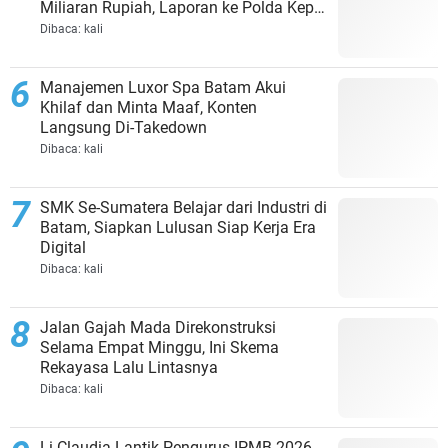
Miliaran Rupiah, Laporan ke Polda Kepri
Jalan di Tempat?
Dibaca:
kali
Manajemen Luxor Spa Batam Akui
Khilaf dan Minta Maaf, Konten
Langsung Di-Takedown
Dibaca:
kali
SMK Se-Sumatera Belajar dari Industri di
Batam, Siapkan Lulusan Siap Kerja Era
Digital
Dibaca:
kali
Jalan Gajah Mada Direkonstruksi
Selama Empat Minggu, Ini Skema
Rekayasa Lalu Lintasnya
Dibaca:
kali
Li Claudia Lantik Pengurus IPMB 2026-