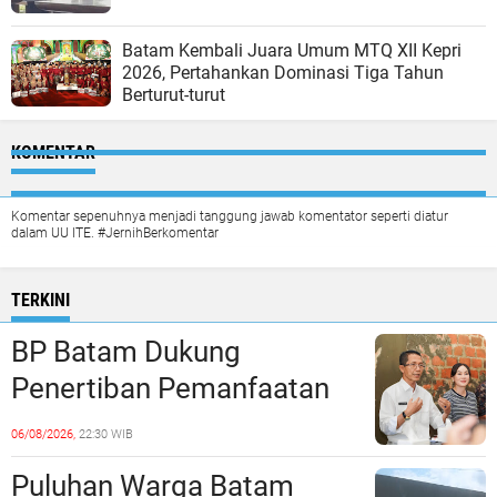
Batam Kembali Juara Umum MTQ XII Kepri
2026, Pertahankan Dominasi Tiga Tahun
Berturut-turut
KOMENTAR
Komentar sepenuhnya menjadi tanggung jawab komentator seperti diatur
dalam UU ITE. #JernihBerkomentar
TERKINI
BP Batam Dukung
Penertiban Pemanfaatan
Ruang Laut Sesuai
06/08/2026,
22:30 WIB
Ketentuan Peraturan
Puluhan Warga Batam