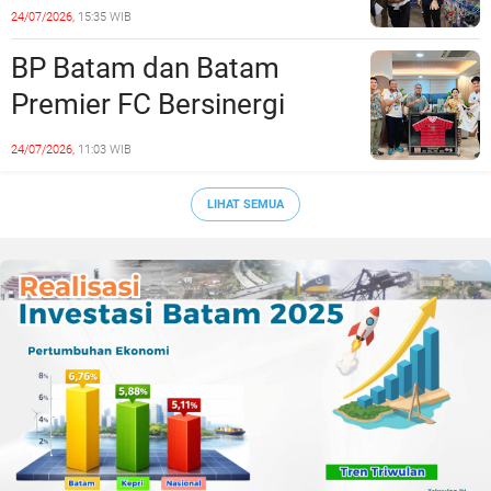
Siapkan Lulusan Siap Kerja
24/07/2026,
15:35 WIB
Era Digital
BP Batam dan Batam
Premier FC Bersinergi
Cetak Generasi Emas
24/07/2026,
11:03 WIB
Sepak Bola Kepri
LIHAT SEMUA