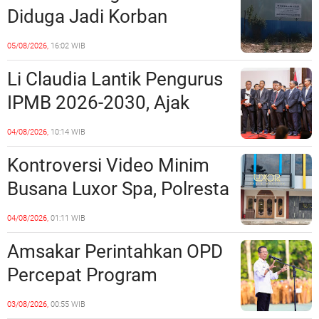
Perundang-undangan
Diduga Jadi Korban
Penipuan Kavling Hingga
05/08/2026,
16:02 WIB
Miliaran Rupiah, Laporan ke
Li Claudia Lantik Pengurus
Polda Kepri Jalan di
IPMB 2026-2030, Ajak
Tempat?
Perkuat Kerukunan dan
04/08/2026,
10:14 WIB
Sinergi dengan Pemko
Kontroversi Video Minim
Batam
Busana Luxor Spa, Polresta
Barelang Usut Tuntas
04/08/2026,
01:11 WIB
Unsur Pelanggaran Hukum
Amsakar Perintahkan OPD
Percepat Program
Prioritas, Targetkan
03/08/2026,
00:55 WIB