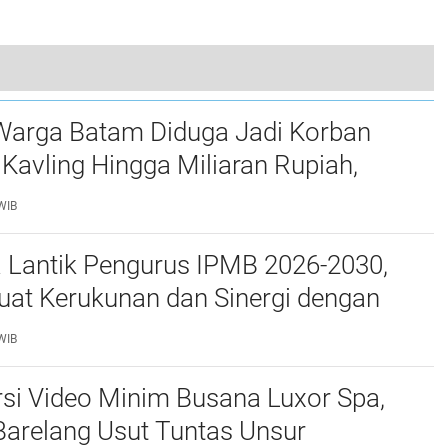
tam, PLN Batam Hadirkan Layanan Khusus Kelistrikan
Warga Batam Diduga Jadi Korban
Kavling Hingga Miliaran Rupiah,
e Polda Kepri Jalan di Tempat?
WIB
a Lantik Pengurus IPMB 2026-2030,
uat Kerukunan dan Sinergi dengan
atam
WIB
si Video Minim Busana Luxor Spa,
Barelang Usut Tuntas Unsur