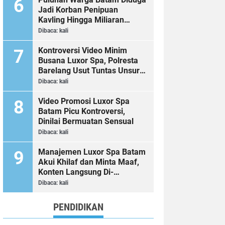
Jadi Korban Penipuan
Kavling Hingga Miliaran
Rupiah, Laporan ke Polda
Dibaca:
kali
Kepri Jalan di Tempat?
Kontroversi Video Minim
Busana Luxor Spa, Polresta
Barelang Usut Tuntas Unsur
Pelanggaran Hukum
Dibaca:
kali
Video Promosi Luxor Spa
Batam Picu Kontroversi,
Dinilai Bermuatan Sensual
Dibaca:
kali
Manajemen Luxor Spa Batam
Akui Khilaf dan Minta Maaf,
Konten Langsung Di-
Takedown
Dibaca:
kali
PENDIDIKAN