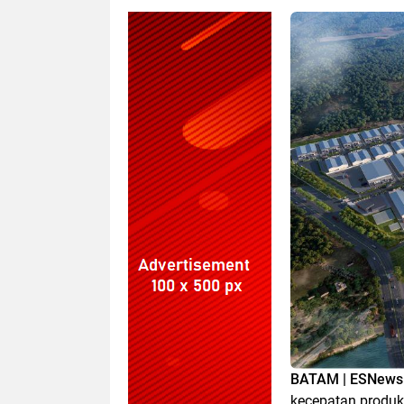
BATAM | ESNews 
kecepatan produks