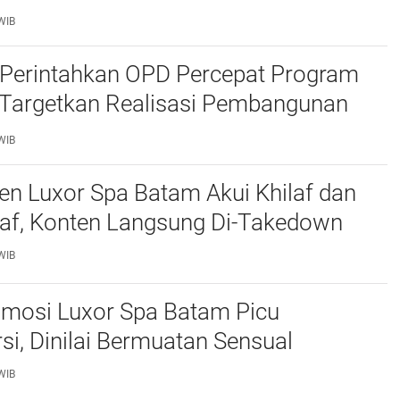
ran Hukum
WIB
Perintahkan OPD Percepat Program
, Targetkan Realisasi Pembangunan
50 Persen
WIB
n Luxor Spa Batam Akui Khilaf dan
af, Konten Langsung Di-Takedown
WIB
omosi Luxor Spa Batam Picu
si, Dinilai Bermuatan Sensual
WIB