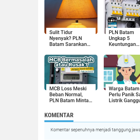
Sulit Tidur
PLN Batam
Nyenyak? PLN
Ungkap 5
Batam Sarankan
Keuntungan
Gunakan Lampu
Instalasi Listr
Warna Hangat
Standar PUIL
MCB Loss Meski
Warga Batam
Beban Normal,
Perlu Panik S
PLN Batam Minta
Listrik Gangg
Pelanggan Segera
Ini Cara Mud
Lapor
Hubungi PLN
KOMENTAR
Batam
Komentar sepenuhnya menjadi tanggung jawab