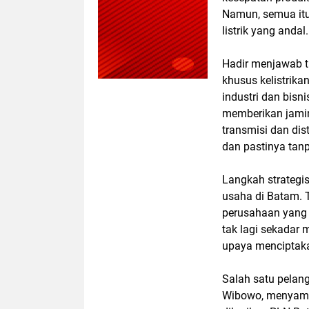
Namun, semua itu 
listrik yang andal.
Hadir menjawab t
khusus kelistrik
industri dan bisni
memberikan jamina
transmisi dan dis
dan pastinya tanp
Langkah strategis
usaha di Batam. 
perusahaan yang 
tak lagi sekadar 
upaya menciptaka
Salah satu pelan
Wibowo, menyamp