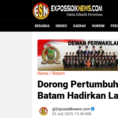
BERANDA
INDEKS
DAERAH
HUKRIM
PER
Home
/
Batam
Dorong Pertumbuha
Batam Hadirkan La
Expossidiknews.com
03 Juli, 2025, 15.38 WIB.
Dibaca:
kali