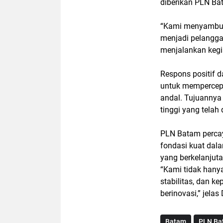
diberikan PLN Ba
“Kami menyambut 
menjadi pelangga
menjalankan kegiat
Respons positif 
untuk mempercepa
andal. Tujuannya
tinggi yang telah
PLN Batam percay
fondasi kuat dal
yang berkelanjuta
“Kami tidak hany
stabilitas, dan 
berinovasi,” jelas
Batam
PLN Ba