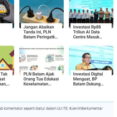
Jangan Abaikan
Investasi Rp88
Tanda Ini, PLN
Triliun AI Data
Batam Peringatkan
Centre Masuk
ik
Risiko Korsleting
Batam, BP Batam
 2000
hingga Kebakaran
Percepat
Transformasi
Digital Regional
 Tak
PLN Batam Ajak
Investasi Digital
aat
Orang Tua Edukasi
Menguat, BP
uan,
Keselamatan
Batam Dukung
ah
Listrik
Proyek Pusat Data
DayOne-PLN
Batam
 komentator seperti diatur dalam UU ITE. #JernihBerkomentar