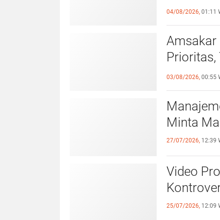
Pelangga
04/08/2026,
01:11 
Amsakar 
Prioritas
Lampaui 
03/08/2026,
00:55 
Manajeme
Minta Ma
27/07/2026,
12:39 
Video Pr
Kontrover
25/07/2026,
12:09 