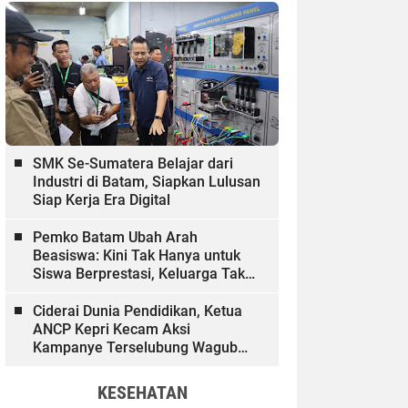
SMK Se-Sumatera Belajar dari
Industri di Batam, Siapkan Lulusan
Siap Kerja Era Digital
Pemko Batam Ubah Arah
Beasiswa: Kini Tak Hanya untuk
Siswa Berprestasi, Keluarga Tak
Mampu dan Hinterland Ikut
Dibiayai
Ciderai Dunia Pendidikan, Ketua
ANCP Kepri Kecam Aksi
Kampanye Terselubung Wagub
Kepri
KESEHATAN