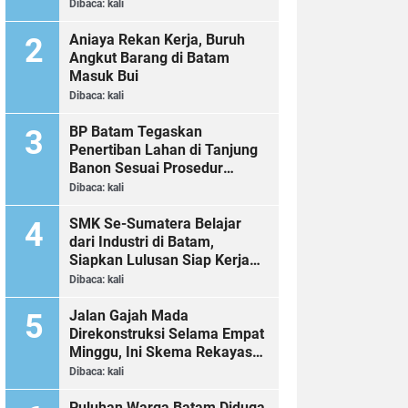
Dibaca:
kali
Aniaya Rekan Kerja, Buruh
Angkut Barang di Batam
Masuk Bui
Dibaca:
kali
BP Batam Tegaskan
Penertiban Lahan di Tanjung
Banon Sesuai Prosedur
Hukum
Dibaca:
kali
SMK Se-Sumatera Belajar
dari Industri di Batam,
Siapkan Lulusan Siap Kerja
Era Digital
Dibaca:
kali
Jalan Gajah Mada
Direkonstruksi Selama Empat
Minggu, Ini Skema Rekayasa
Lalu Lintasnya
Dibaca:
kali
Puluhan Warga Batam Diduga