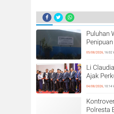
TERKINI
Dorong Pertumbuhan Industri di Ba
Puluhan 
Penipuan 
Laporan k
05/08/2026,
16:02 
Li Claudi
Ajak Perk
Pemko B
04/08/2026,
10:14 
Kontrover
Polresta 