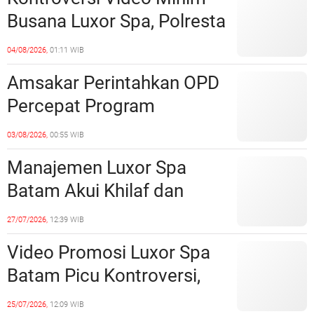
Batam
Busana Luxor Spa, Polresta
Barelang Usut Tuntas
04/08/2026,
01:11 WIB
Unsur Pelanggaran Hukum
Amsakar Perintahkan OPD
Percepat Program
Prioritas, Targetkan
03/08/2026,
00:55 WIB
Realisasi Pembangunan
Manajemen Luxor Spa
Lampaui 50 Persen
Batam Akui Khilaf dan
Minta Maaf, Konten
27/07/2026,
12:39 WIB
Langsung Di-Takedown
Video Promosi Luxor Spa
Batam Picu Kontroversi,
Dinilai Bermuatan Sensual
25/07/2026,
12:09 WIB