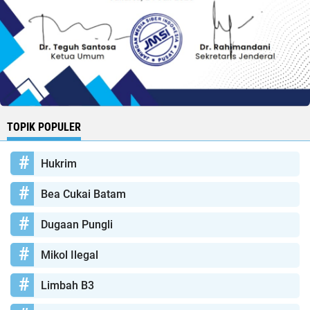
TOPIK POPULER
Hukrim
Bea Cukai Batam
Dugaan Pungli
Mikol Ilegal
Limbah B3