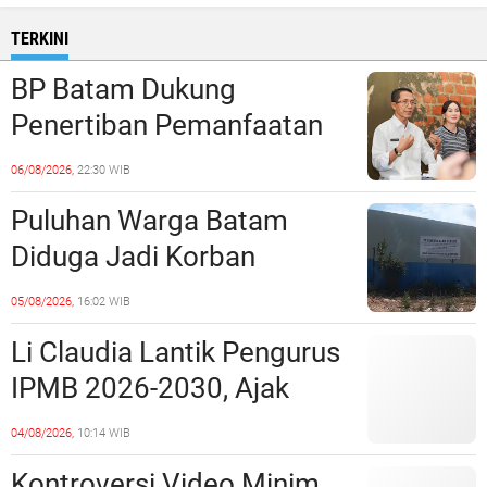
TERKINI
BP Batam Dukung
Penertiban Pemanfaatan
Ruang Laut Sesuai
06/08/2026,
22:30 WIB
Ketentuan Peraturan
Puluhan Warga Batam
Perundang-undangan
Diduga Jadi Korban
Penipuan Kavling Hingga
05/08/2026,
16:02 WIB
Miliaran Rupiah, Laporan ke
Li Claudia Lantik Pengurus
Polda Kepri Jalan di
IPMB 2026-2030, Ajak
Tempat?
Perkuat Kerukunan dan
04/08/2026,
10:14 WIB
Sinergi dengan Pemko
Kontroversi Video Minim