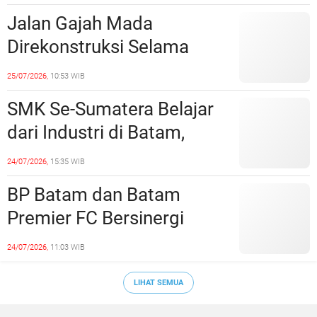
Jalan Gajah Mada
Direkonstruksi Selama
Empat Minggu, Ini Skema
25/07/2026,
10:53 WIB
Rekayasa Lalu Lintasnya
SMK Se-Sumatera Belajar
dari Industri di Batam,
Siapkan Lulusan Siap Kerja
24/07/2026,
15:35 WIB
Era Digital
BP Batam dan Batam
Premier FC Bersinergi
Cetak Generasi Emas
24/07/2026,
11:03 WIB
Sepak Bola Kepri
LIHAT SEMUA