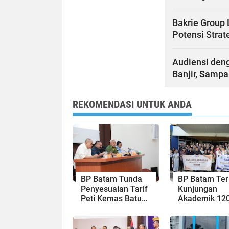
Bakrie Group 
Potensi Stra
Audiensi den
Banjir, Sampa
REKOMENDASI UNTUK ANDA
BP Batam Tunda
BP Batam Te
Penyesuaian Tarif
Kunjungan
Peti Kemas Batu
Akademik 12
Ampar hingga 31
Mahasiswa Un
Agustus 2026
Bahas
Pembangunan