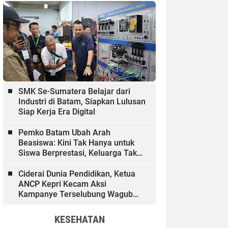
SMK Se-Sumatera Belajar dari
Industri di Batam, Siapkan Lulusan
Siap Kerja Era Digital
Pemko Batam Ubah Arah
Beasiswa: Kini Tak Hanya untuk
Siswa Berprestasi, Keluarga Tak
Mampu dan Hinterland Ikut
Dibiayai
Ciderai Dunia Pendidikan, Ketua
ANCP Kepri Kecam Aksi
Kampanye Terselubung Wagub
Kepri
KESEHATAN