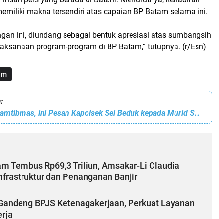
miliki makna tersendiri atas capaian BP Batam selama ini.
gan ini, diundang sebagai bentuk apresiasi atas sumbangsih
aksanaan program-program di BP Batam,” tutupnya. (r/Esn)
am
:
Jumat Curhat Kamtibmas, ini Pesan Kapolsek Sei Beduk kepada Murid SMKN 3 Batam
am Tembus Rp69,3 Triliun, Amsakar-Li Claudia
Infrastruktur dan Penanganan Banjir
andeng BPJS Ketenagakerjaan, Perkuat Layanan
erja