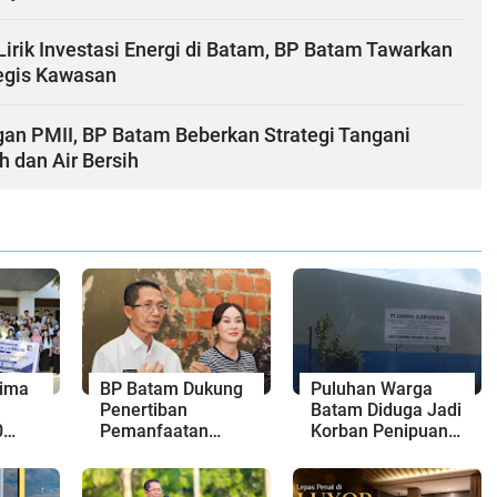
Lirik Investasi Energi di Batam, BP Batam Tawarkan
tegis Kawasan
gan PMII, BP Batam Beberkan Strategi Tangani
h dan Air Bersih
rima
BP Batam Dukung
Puluhan Warga
Penertiban
Batam Diduga Jadi
0
Pemanfaatan
Korban Penipuan
iba,
Ruang Laut Sesuai
Kavling Hingga
Ketentuan
Miliaran Rupiah,
 dan
Peraturan
Laporan ke Polda