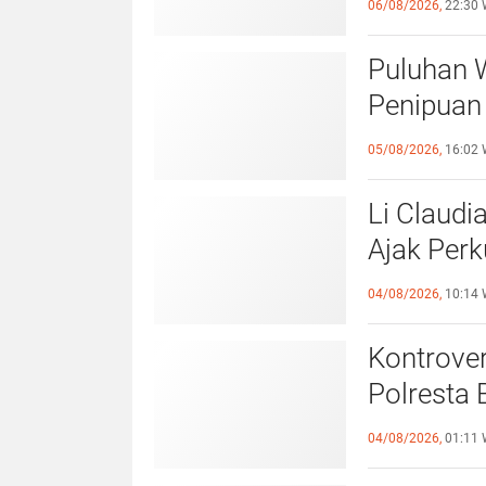
06/08/2026,
22:30 
Puluhan 
Penipuan 
Laporan k
05/08/2026,
16:02 
Li Claudi
Ajak Perk
Pemko B
04/08/2026,
10:14 
Kontrover
Polresta 
Pelangga
04/08/2026,
01:11 