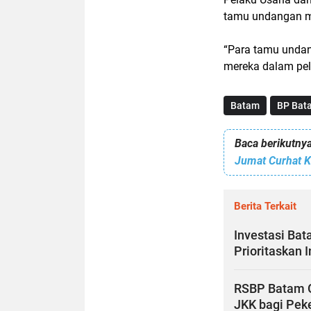
tamu undangan me
“Para tamu undan
mereka dalam pel
Batam
BP Bat
Baca berikutnya
Berita Terkait
Investasi Bat
Prioritaskan 
RSBP Batam G
JKK bagi Pek