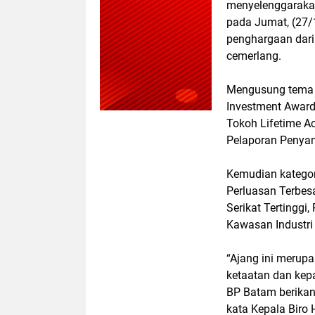
menyelenggarakan
pada Jumat, (27/
penghargaan dari 
cemerlang.
Mengusung tema 
Investment Award
Tokoh Lifetime A
Pelaporan Penyam
Kemudian kategor
Perluasan Terbes
Serikat Tertingg
Kawasan Industri 
“Ajang ini merup
ketaatan dan kep
BP Batam berikan 
kata Kepala Biro 