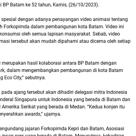
ti BP Batam ke 52 tahun, Kamis, (26/10/2023).
n spesial dengan adanya penayangan video animasi tentang
uruh Forkopimda dalam pembangunan kota Batam. Video ini
ikonsumsi oleh semua lapisan masyarakat. Sebab, video
masi tersebut akan mudah dipahami atau dicerna oleh setiap
ni merupakan hasil kolaborasi antara BP Batam dengan
Park, dalam mengembangkan pembangunan di kota Batam
 Eco City,” sebutnya.
ada ajang tersebut akan dihadiri delegasi mitra Indonesia
enderal Singapura untuk Indonesia yang berada di Batam dan
 Amerika Serikat yang berada di Medan. “Kedua konjen itu
enyerahkan awards,” ujarnya.
 mengundang jajaran Forkopimda Kepri dan Batam, Asosiasi
 insan pers yang berada di Batam. Menurutnya, kehadiran