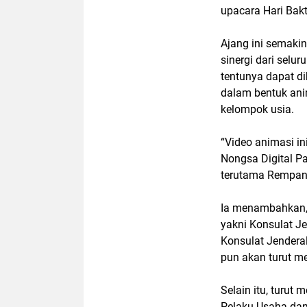
upacara Hari Bak
Ajang ini semaki
sinergi dari sel
tentunya dapat d
dalam bentuk ani
kelompok usia.
“Video animasi i
Nongsa Digital 
terutama Rempang
Ia menambahkan, p
yakni Konsulat J
Konsulat Jenderal
pun akan turut m
Selain itu, turut
Pelaku Usaha dan