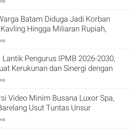
WIB
Warga Batam Diduga Jadi Korban
Kavling Hingga Miliaran Rupiah,
e Polda Kepri Jalan di Tempat?
WIB
a Lantik Pengurus IPMB 2026-2030,
uat Kerukunan dan Sinergi dengan
atam
WIB
si Video Minim Busana Luxor Spa,
Barelang Usut Tuntas Unsur
ran Hukum
WIB