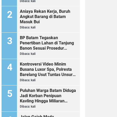
Dibaca:
kali
Aniaya Rekan Kerja, Buruh
Angkut Barang di Batam
Masuk Bui
Dibaca:
kali
BP Batam Tegaskan
Penertiban Lahan di Tanjung
Banon Sesuai Prosedur
Hukum
Dibaca:
kali
Kontroversi Video Minim
Busana Luxor Spa, Polresta
Barelang Usut Tuntas Unsur
Pelanggaran Hukum
Dibaca:
kali
Puluhan Warga Batam Diduga
Jadi Korban Penipuan
Kavling Hingga Miliaran
Rupiah, Laporan ke Polda
Dibaca:
kali
Kepri Jalan di Tempat?
Jalan Gajah Mada