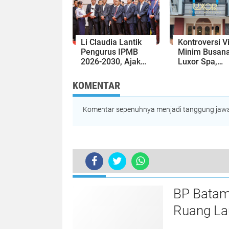
Ekonomi Bat
Li Claudia Lantik
Kontroversi V
Pengurus IPMB
Minim Busan
2026-2030, Ajak
Luxor Spa,
Perkuat Kerukunan
Polresta Bare
dan Sinergi
Usut Tuntas 
KOMENTAR
dengan Pemko
Pelanggaran
Batam
Hukum
Komentar sepenuhnya menjadi tanggung jawab
TERKINI
BP Batam Investment Awards 2023,
BP Batam
Ruang Lau
Perundan