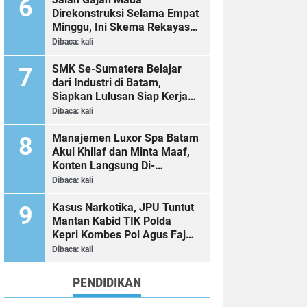
Direkonstruksi Selama Empat
Minggu, Ini Skema Rekayasa
Lalu Lintasnya
Dibaca:
kali
SMK Se-Sumatera Belajar
dari Industri di Batam,
Siapkan Lulusan Siap Kerja
Era Digital
Dibaca:
kali
Manajemen Luxor Spa Batam
Akui Khilaf dan Minta Maaf,
Konten Langsung Di-
Takedown
Dibaca:
kali
Kasus Narkotika, JPU Tuntut
Mantan Kabid TIK Polda
Kepri Kombes Pol Agus Fajar
Sutrisno 2 Tahun 6 Bulan
Dibaca:
kali
Penjara
PENDIDIKAN