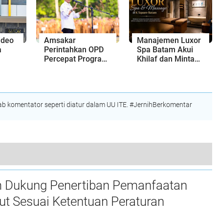
am
Perundang-
Kepri Jalan di
undangan
Tempat?
ideo
Amsakar
Manajemen Luxor
a
Perintahkan OPD
Spa Batam Akui
Percepat Program
Khilaf dan Minta
lang
Prioritas,
Maaf, Konten
Unsur
Targetkan
Langsung Di-
Realisasi
Takedown
Pembangunan
 komentator seperti diatur dalam UU ITE. #JernihBerkomentar
Lampaui 50
Persen
 Apresiasi bagi Korporasi dan Tokoh Berpengaruh
 Dukung Penertiban Pemanfaatan
t Sesuai Ketentuan Peraturan
g-undangan