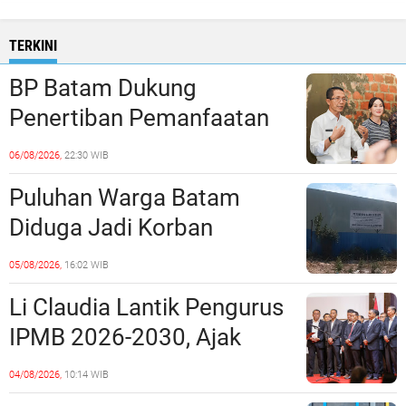
TERKINI
BP Batam Dukung
Penertiban Pemanfaatan
Ruang Laut Sesuai
06/08/2026,
22:30 WIB
Ketentuan Peraturan
Puluhan Warga Batam
Perundang-undangan
Diduga Jadi Korban
Penipuan Kavling Hingga
05/08/2026,
16:02 WIB
Miliaran Rupiah, Laporan ke
Li Claudia Lantik Pengurus
Polda Kepri Jalan di
IPMB 2026-2030, Ajak
Tempat?
Perkuat Kerukunan dan
04/08/2026,
10:14 WIB
Sinergi dengan Pemko