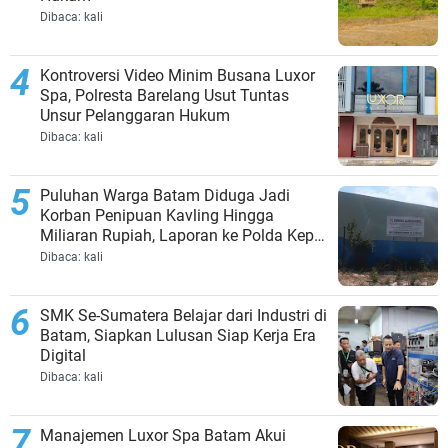
Dibaca:
kali
Kontroversi Video Minim Busana Luxor
Spa, Polresta Barelang Usut Tuntas
Unsur Pelanggaran Hukum
Dibaca:
kali
Puluhan Warga Batam Diduga Jadi
Korban Penipuan Kavling Hingga
Miliaran Rupiah, Laporan ke Polda Kepri
Jalan di Tempat?
Dibaca:
kali
SMK Se-Sumatera Belajar dari Industri di
Batam, Siapkan Lulusan Siap Kerja Era
Digital
Dibaca:
kali
Manajemen Luxor Spa Batam Akui