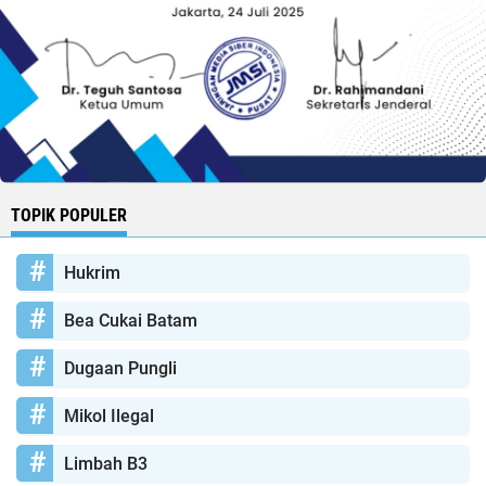
TOPIK POPULER
Hukrim
Bea Cukai Batam
Dugaan Pungli
Mikol Ilegal
Limbah B3