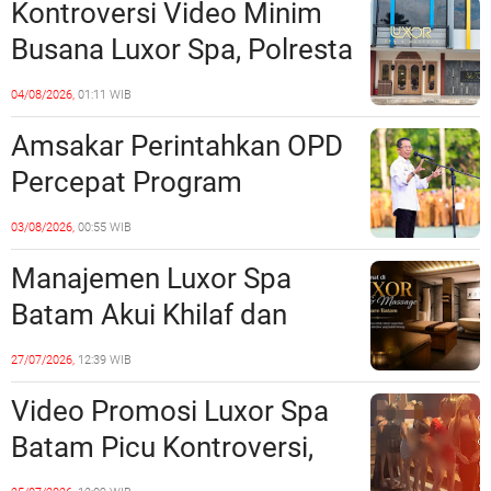
Kontroversi Video Minim
Batam
Busana Luxor Spa, Polresta
Barelang Usut Tuntas
04/08/2026,
01:11 WIB
Unsur Pelanggaran Hukum
Amsakar Perintahkan OPD
Percepat Program
Prioritas, Targetkan
03/08/2026,
00:55 WIB
Realisasi Pembangunan
Manajemen Luxor Spa
Lampaui 50 Persen
Batam Akui Khilaf dan
Minta Maaf, Konten
27/07/2026,
12:39 WIB
Langsung Di-Takedown
Video Promosi Luxor Spa
Batam Picu Kontroversi,
Dinilai Bermuatan Sensual