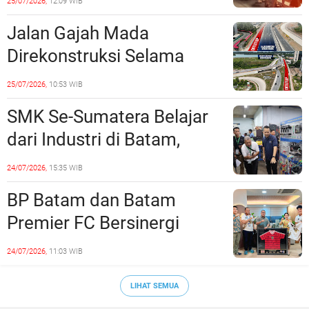
25/07/2026,
12:09 WIB
Jalan Gajah Mada
Direkonstruksi Selama
Empat Minggu, Ini Skema
25/07/2026,
10:53 WIB
Rekayasa Lalu Lintasnya
SMK Se-Sumatera Belajar
dari Industri di Batam,
Siapkan Lulusan Siap Kerja
24/07/2026,
15:35 WIB
Era Digital
BP Batam dan Batam
Premier FC Bersinergi
Cetak Generasi Emas
24/07/2026,
11:03 WIB
Sepak Bola Kepri
LIHAT SEMUA