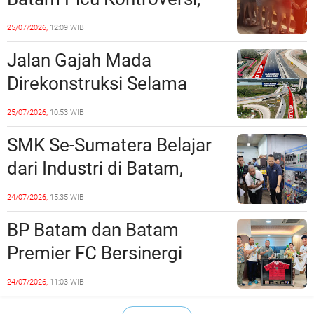
Dinilai Bermuatan Sensual
25/07/2026,
12:09 WIB
Jalan Gajah Mada
Direkonstruksi Selama
Empat Minggu, Ini Skema
25/07/2026,
10:53 WIB
Rekayasa Lalu Lintasnya
SMK Se-Sumatera Belajar
dari Industri di Batam,
Siapkan Lulusan Siap Kerja
24/07/2026,
15:35 WIB
Era Digital
BP Batam dan Batam
Premier FC Bersinergi
Cetak Generasi Emas
24/07/2026,
11:03 WIB
Sepak Bola Kepri