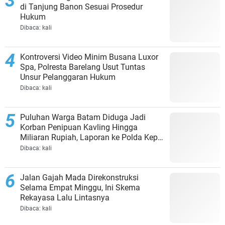
di Tanjung Banon Sesuai Prosedur
Hukum
Dibaca:
kali
Kontroversi Video Minim Busana Luxor
Spa, Polresta Barelang Usut Tuntas
Unsur Pelanggaran Hukum
Dibaca:
kali
Puluhan Warga Batam Diduga Jadi
Korban Penipuan Kavling Hingga
Miliaran Rupiah, Laporan ke Polda Kepri
Jalan di Tempat?
Dibaca:
kali
Jalan Gajah Mada Direkonstruksi
Selama Empat Minggu, Ini Skema
Rekayasa Lalu Lintasnya
Dibaca:
kali