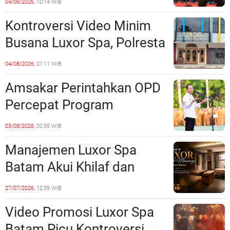
04/08/2026,
10:14 WIB
Sinergi dengan Pemko
Kontroversi Video Minim
Batam
Busana Luxor Spa, Polresta
Barelang Usut Tuntas
04/08/2026,
01:11 WIB
Unsur Pelanggaran Hukum
Amsakar Perintahkan OPD
Percepat Program
Prioritas, Targetkan
03/08/2026,
00:55 WIB
Realisasi Pembangunan
Manajemen Luxor Spa
Lampaui 50 Persen
Batam Akui Khilaf dan
Minta Maaf, Konten
27/07/2026,
12:39 WIB
Langsung Di-Takedown
Video Promosi Luxor Spa
Batam Picu Kontroversi,