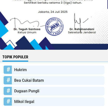
TOPIK POPULER
Hukrim
Bea Cukai Batam
Dugaan Pungli
Mikol Ilegal