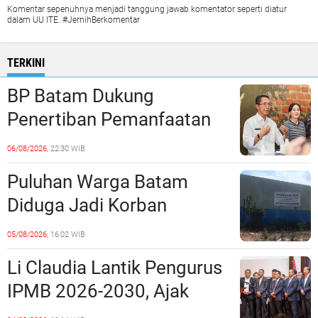
Komentar sepenuhnya menjadi tanggung jawab komentator seperti diatur
dalam UU ITE. #JernihBerkomentar
TERKINI
BP Batam Dukung
Penertiban Pemanfaatan
Ruang Laut Sesuai
06/08/2026,
22:30 WIB
Ketentuan Peraturan
Puluhan Warga Batam
Perundang-undangan
Diduga Jadi Korban
Penipuan Kavling Hingga
05/08/2026,
16:02 WIB
Miliaran Rupiah, Laporan ke
Li Claudia Lantik Pengurus
Polda Kepri Jalan di
IPMB 2026-2030, Ajak
Tempat?
Perkuat Kerukunan dan