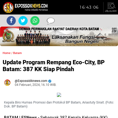
JELAJAHI
Home
/
Batam
Update Program Rempang Eco-City, BP
Batam: 387 KK Siap Pindah
Expossidiknews.com
04 Februari, 2024, 16.10 WIB.
Dibaca:
kali
Kepala Biro Humas Promosi dan Protokol BP Batam, Ariastuty Sirait. (Foto:
Dok. BP Batam)
BATAM | ESNews -
Sebanyak 387 Kepala Keluarga (KK)