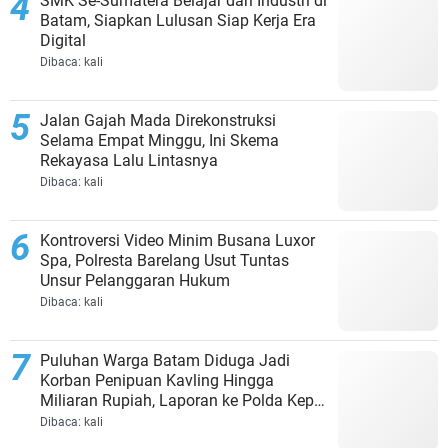
SMK Se-Sumatera Belajar dari Industri di
Batam, Siapkan Lulusan Siap Kerja Era
Digital
Dibaca:
kali
Jalan Gajah Mada Direkonstruksi
Selama Empat Minggu, Ini Skema
Rekayasa Lalu Lintasnya
Dibaca:
kali
Kontroversi Video Minim Busana Luxor
Spa, Polresta Barelang Usut Tuntas
Unsur Pelanggaran Hukum
Dibaca:
kali
Puluhan Warga Batam Diduga Jadi
Korban Penipuan Kavling Hingga
Miliaran Rupiah, Laporan ke Polda Kepri
Jalan di Tempat?
Dibaca:
kali