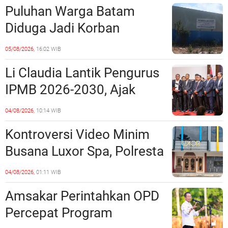
Puluhan Warga Batam
Diduga Jadi Korban
Penipuan Kavling Hingga
05/08/2026,
16:02 WIB
Miliaran Rupiah, Laporan ke
Li Claudia Lantik Pengurus
Polda Kepri Jalan di
IPMB 2026-2030, Ajak
Tempat?
Perkuat Kerukunan dan
04/08/2026,
10:14 WIB
Sinergi dengan Pemko
Kontroversi Video Minim
Batam
Busana Luxor Spa, Polresta
Barelang Usut Tuntas
04/08/2026,
01:11 WIB
Unsur Pelanggaran Hukum
Amsakar Perintahkan OPD
Percepat Program