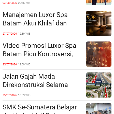
Prioritas, Targetkan
03/08/2026,
00:55 WIB
Realisasi Pembangunan
Manajemen Luxor Spa
Lampaui 50 Persen
Batam Akui Khilaf dan
Minta Maaf, Konten
27/07/2026,
12:39 WIB
Langsung Di-Takedown
Video Promosi Luxor Spa
Batam Picu Kontroversi,
Dinilai Bermuatan Sensual
25/07/2026,
12:09 WIB
Jalan Gajah Mada
Direkonstruksi Selama
Empat Minggu, Ini Skema
25/07/2026,
10:53 WIB
Rekayasa Lalu Lintasnya
SMK Se-Sumatera Belajar