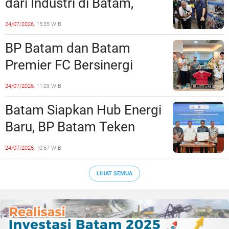
dari Industri di Batam,
Siapkan Lulusan Siap Kerja
24/07/2026,
15:35 WIB
Era Digital
BP Batam dan Batam
Premier FC Bersinergi
Cetak Generasi Emas
24/07/2026,
11:03 WIB
Sepak Bola Kepri
Batam Siapkan Hub Energi
Baru, BP Batam Teken
Kesepakatan Strategis
24/07/2026,
10:57 WIB
dengan Panbil Group dan
PLN Batam
LIHAT SEMUA