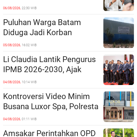
Ruang Laut Sesuai
06/08/2026,
22:30 WIB
Ketentuan Peraturan
Puluhan Warga Batam
Perundang-undangan
Diduga Jadi Korban
Penipuan Kavling Hingga
05/08/2026,
16:02 WIB
Miliaran Rupiah, Laporan ke
Li Claudia Lantik Pengurus
Polda Kepri Jalan di
IPMB 2026-2030, Ajak
Tempat?
Perkuat Kerukunan dan
04/08/2026,
10:14 WIB
Sinergi dengan Pemko
Kontroversi Video Minim
Batam
Busana Luxor Spa, Polresta
Barelang Usut Tuntas
04/08/2026,
01:11 WIB
Unsur Pelanggaran Hukum
Amsakar Perintahkan OPD