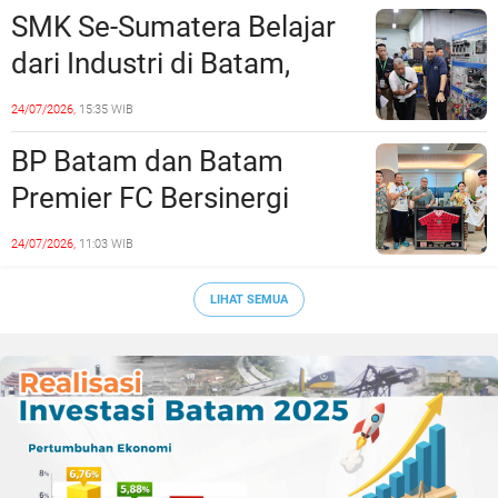
Rekayasa Lalu Lintasnya
SMK Se-Sumatera Belajar
dari Industri di Batam,
Siapkan Lulusan Siap Kerja
24/07/2026,
15:35 WIB
Era Digital
BP Batam dan Batam
Premier FC Bersinergi
Cetak Generasi Emas
24/07/2026,
11:03 WIB
Sepak Bola Kepri
LIHAT SEMUA