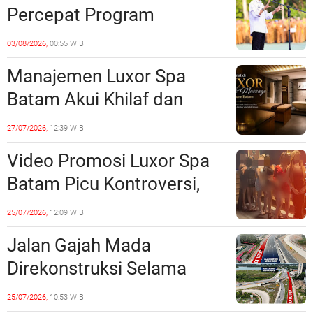
Percepat Program
Prioritas, Targetkan
03/08/2026,
00:55 WIB
Realisasi Pembangunan
Manajemen Luxor Spa
Lampaui 50 Persen
Batam Akui Khilaf dan
Minta Maaf, Konten
27/07/2026,
12:39 WIB
Langsung Di-Takedown
Video Promosi Luxor Spa
Batam Picu Kontroversi,
Dinilai Bermuatan Sensual
25/07/2026,
12:09 WIB
Jalan Gajah Mada
Direkonstruksi Selama
Empat Minggu, Ini Skema
25/07/2026,
10:53 WIB