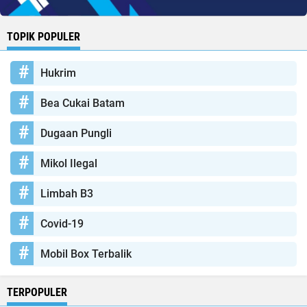
TOPIK POPULER
Hukrim
Bea Cukai Batam
Dugaan Pungli
Mikol Ilegal
Limbah B3
Covid-19
Mobil Box Terbalik
TERPOPULER