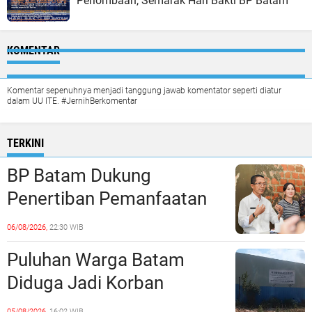
Perlombaan, Semarak Hari Bakti BP Batam
KOMENTAR
Komentar sepenuhnya menjadi tanggung jawab komentator seperti diatur
dalam UU ITE. #JernihBerkomentar
TERKINI
BP Batam Dukung
Penertiban Pemanfaatan
Ruang Laut Sesuai
06/08/2026,
22:30 WIB
Ketentuan Peraturan
Puluhan Warga Batam
Perundang-undangan
Diduga Jadi Korban
Penipuan Kavling Hingga
05/08/2026,
16:02 WIB