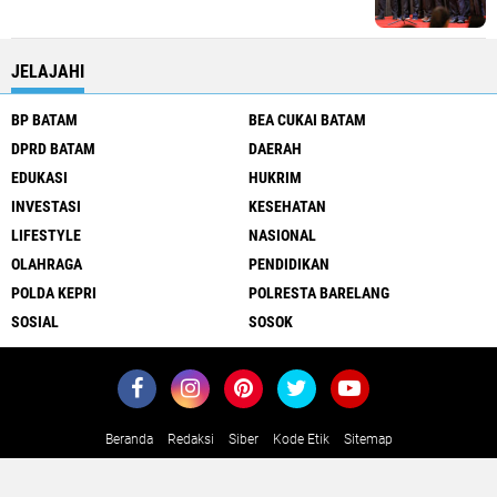
JELAJAHI
BP BATAM
BEA CUKAI BATAM
DPRD BATAM
DAERAH
EDUKASI
HUKRIM
INVESTASI
KESEHATAN
LIFESTYLE
NASIONAL
OLAHRAGA
PENDIDIKAN
POLDA KEPRI
POLRESTA BARELANG
SOSIAL
SOSOK
Beranda
Redaksi
Siber
Kode Etik
Sitemap
Copyright ©
2026 EXPOSSIDIKNEWS.COM | Fakta Dibalik Peristiwa