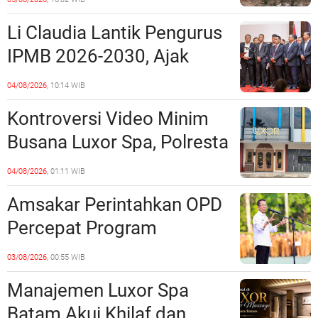
Miliaran Rupiah, Laporan ke
Li Claudia Lantik Pengurus
Polda Kepri Jalan di
IPMB 2026-2030, Ajak
Tempat?
Perkuat Kerukunan dan
04/08/2026,
10:14 WIB
Sinergi dengan Pemko
Kontroversi Video Minim
Batam
Busana Luxor Spa, Polresta
Barelang Usut Tuntas
04/08/2026,
01:11 WIB
Unsur Pelanggaran Hukum
Amsakar Perintahkan OPD
Percepat Program
Prioritas, Targetkan
03/08/2026,
00:55 WIB
Realisasi Pembangunan
Manajemen Luxor Spa
Lampaui 50 Persen
Batam Akui Khilaf dan