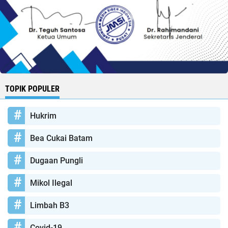
TOPIK POPULER
Hukrim
Bea Cukai Batam
Dugaan Pungli
Mikol Ilegal
Limbah B3
Covid-19