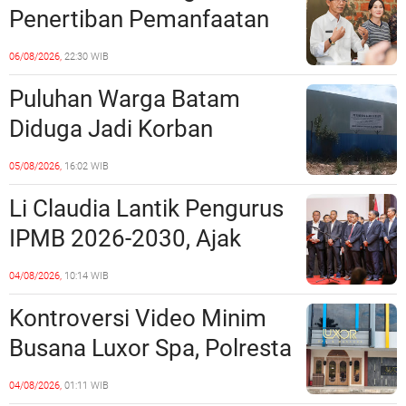
Penertiban Pemanfaatan
Ruang Laut Sesuai
06/08/2026,
22:30 WIB
Ketentuan Peraturan
Puluhan Warga Batam
Perundang-undangan
Diduga Jadi Korban
Penipuan Kavling Hingga
05/08/2026,
16:02 WIB
Miliaran Rupiah, Laporan ke
Li Claudia Lantik Pengurus
Polda Kepri Jalan di
IPMB 2026-2030, Ajak
Tempat?
Perkuat Kerukunan dan
04/08/2026,
10:14 WIB
Sinergi dengan Pemko
Kontroversi Video Minim
Batam
Busana Luxor Spa, Polresta
Barelang Usut Tuntas
04/08/2026,
01:11 WIB