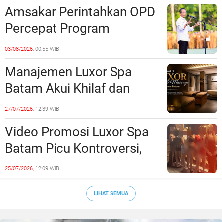
Unsur Pelanggaran Hukum
Amsakar Perintahkan OPD
Percepat Program
Prioritas, Targetkan
03/08/2026,
00:55 WIB
Realisasi Pembangunan
Manajemen Luxor Spa
Lampaui 50 Persen
Batam Akui Khilaf dan
Minta Maaf, Konten
27/07/2026,
12:39 WIB
Langsung Di-Takedown
Video Promosi Luxor Spa
Batam Picu Kontroversi,
Dinilai Bermuatan Sensual
25/07/2026,
12:09 WIB
LIHAT SEMUA