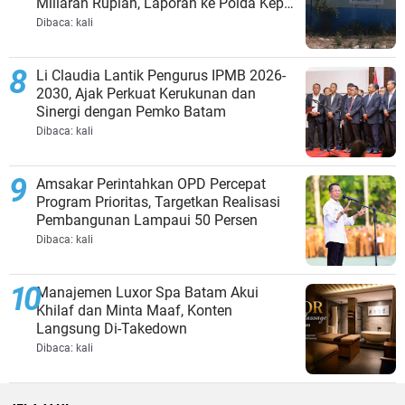
Miliaran Rupiah, Laporan ke Polda Kepri
Jalan di Tempat?
Dibaca:
kali
Li Claudia Lantik Pengurus IPMB 2026-
2030, Ajak Perkuat Kerukunan dan
Sinergi dengan Pemko Batam
Dibaca:
kali
Amsakar Perintahkan OPD Percepat
Program Prioritas, Targetkan Realisasi
Pembangunan Lampaui 50 Persen
Dibaca:
kali
Manajemen Luxor Spa Batam Akui
Khilaf dan Minta Maaf, Konten
Langsung Di-Takedown
Dibaca:
kali