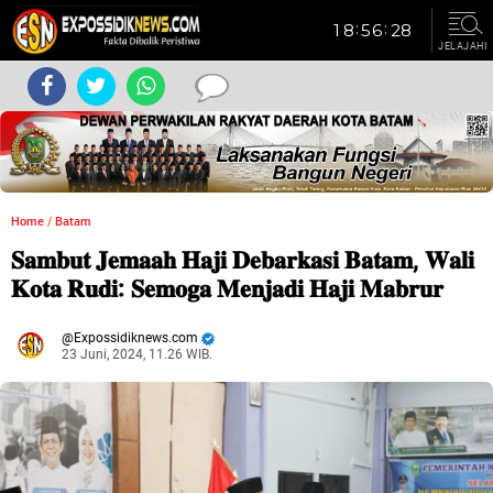
JELAJAHI
Home
/
Batam
𝐒𝐚𝐦𝐛𝐮𝐭 𝐉𝐞𝐦𝐚𝐚𝐡 𝐇𝐚𝐣𝐢 𝐃𝐞𝐛𝐚𝐫𝐤𝐚𝐬𝐢 𝐁𝐚𝐭𝐚𝐦, 𝐖𝐚𝐥𝐢
𝐊𝐨𝐭𝐚 𝐑𝐮𝐝𝐢: 𝐒𝐞𝐦𝐨𝐠𝐚 𝐌𝐞𝐧𝐣𝐚𝐝𝐢 𝐇𝐚𝐣𝐢 𝐌𝐚𝐛𝐫𝐮𝐫
Expossidiknews.com
23 Juni, 2024, 11.26 WIB.
Dibaca:
kali