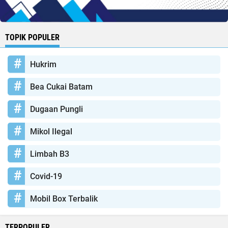
TOPIK POPULER
Hukrim
Bea Cukai Batam
Dugaan Pungli
Mikol Ilegal
Limbah B3
Covid-19
Mobil Box Terbalik
TERPOPULER