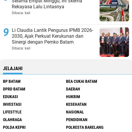
Selama Empat Minggu, Ini Skema
Rekayasa Lalu Lintasnya
Dibaca:
kali
Li Claudia Lantik Pengurus IPMB 2026-
2030, Ajak Perkuat Kerukunan dan
Sinergi dengan Pemko Batam
Dibaca:
kali
JELAJAHI
BP BATAM
BEA CUKAI BATAM
DPRD BATAM
DAERAH
EDUKASI
HUKRIM
INVESTASI
KESEHATAN
LIFESTYLE
NASIONAL
OLAHRAGA
PENDIDIKAN
POLDA KEPRI
POLRESTA BARELANG