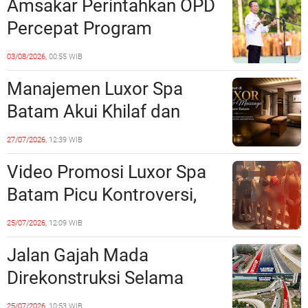
Amsakar Perintahkan OPD
Percepat Program
Prioritas, Targetkan
03/08/2026,
00:55 WIB
Realisasi Pembangunan
Manajemen Luxor Spa
Lampaui 50 Persen
Batam Akui Khilaf dan
Minta Maaf, Konten
27/07/2026,
12:39 WIB
Langsung Di-Takedown
Video Promosi Luxor Spa
Batam Picu Kontroversi,
Dinilai Bermuatan Sensual
25/07/2026,
12:09 WIB
Jalan Gajah Mada
Direkonstruksi Selama
Empat Minggu, Ini Skema
25/07/2026,
10:53 WIB