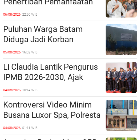
Penertiban Pemanfaatan
Ruang Laut Sesuai
06/08/2026,
22:30 WIB
Ketentuan Peraturan
Puluhan Warga Batam
Perundang-undangan
Diduga Jadi Korban
Penipuan Kavling Hingga
05/08/2026,
16:02 WIB
Miliaran Rupiah, Laporan ke
Li Claudia Lantik Pengurus
Polda Kepri Jalan di
IPMB 2026-2030, Ajak
Tempat?
Perkuat Kerukunan dan
04/08/2026,
10:14 WIB
Sinergi dengan Pemko
Kontroversi Video Minim
Batam
Busana Luxor Spa, Polresta
Barelang Usut Tuntas
04/08/2026,
01:11 WIB
Unsur Pelanggaran Hukum