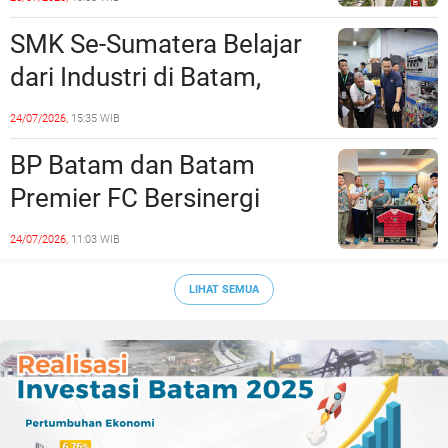
Rekayasa Lalu Lintasnya
SMK Se-Sumatera Belajar
dari Industri di Batam,
Siapkan Lulusan Siap Kerja
24/07/2026,
15:35 WIB
Era Digital
BP Batam dan Batam
Premier FC Bersinergi
Cetak Generasi Emas
24/07/2026,
11:03 WIB
Sepak Bola Kepri
LIHAT SEMUA