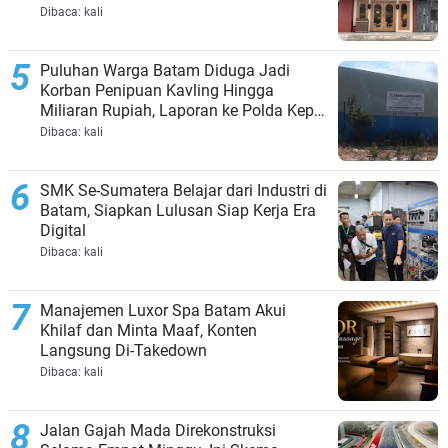
Dibaca:
kali
Puluhan Warga Batam Diduga Jadi
Korban Penipuan Kavling Hingga
Miliaran Rupiah, Laporan ke Polda Kepri
Jalan di Tempat?
Dibaca:
kali
SMK Se-Sumatera Belajar dari Industri di
Batam, Siapkan Lulusan Siap Kerja Era
Digital
Dibaca:
kali
Manajemen Luxor Spa Batam Akui
Khilaf dan Minta Maaf, Konten
Langsung Di-Takedown
Dibaca:
kali
Jalan Gajah Mada Direkonstruksi