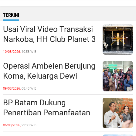
TERKINI
Usai Viral Video Transaksi
Narkoba, HH Club Planet 3
Dikabarkan Digerebek
10/08/2026,
10:58 WIB
Dittipidnarkoba Bareskrim
Operasi Ambeien Berujung
Polri?
Koma, Keluarga Dewi
Sartika Polisikan RS Awal
09/08/2026,
08:43 WIB
Bros Botania
BP Batam Dukung
Penertiban Pemanfaatan
Ruang Laut Sesuai
06/08/2026,
22:30 WIB
Ketentuan Peraturan