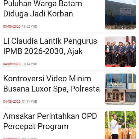
Puluhan Warga Batam
Perundang-undangan
Diduga Jadi Korban
Penipuan Kavling Hingga
05/08/2026,
16:02 WIB
Miliaran Rupiah, Laporan ke
Li Claudia Lantik Pengurus
Polda Kepri Jalan di
IPMB 2026-2030, Ajak
Tempat?
Perkuat Kerukunan dan
04/08/2026,
10:14 WIB
Sinergi dengan Pemko
Kontroversi Video Minim
Batam
Busana Luxor Spa, Polresta
Barelang Usut Tuntas
04/08/2026,
01:11 WIB
Unsur Pelanggaran Hukum
Amsakar Perintahkan OPD
Percepat Program
Prioritas, Targetkan