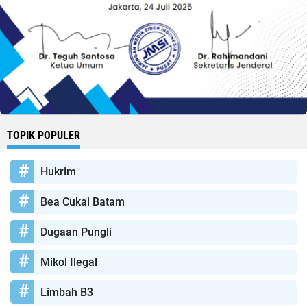
TOPIK POPULER
Hukrim
Bea Cukai Batam
Dugaan Pungli
Mikol Ilegal
Limbah B3