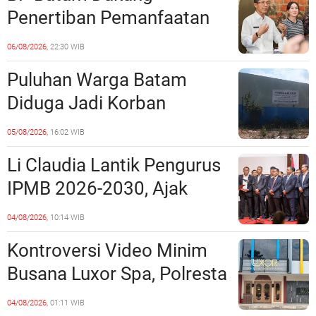
Penertiban Pemanfaatan
Ruang Laut Sesuai
06/08/2026,
22:30 WIB
Ketentuan Peraturan
Puluhan Warga Batam
Perundang-undangan
Diduga Jadi Korban
Penipuan Kavling Hingga
05/08/2026,
16:02 WIB
Miliaran Rupiah, Laporan ke
Li Claudia Lantik Pengurus
Polda Kepri Jalan di
IPMB 2026-2030, Ajak
Tempat?
Perkuat Kerukunan dan
04/08/2026,
10:14 WIB
Sinergi dengan Pemko
Kontroversi Video Minim
Batam
Busana Luxor Spa, Polresta
Barelang Usut Tuntas
04/08/2026,
01:11 WIB