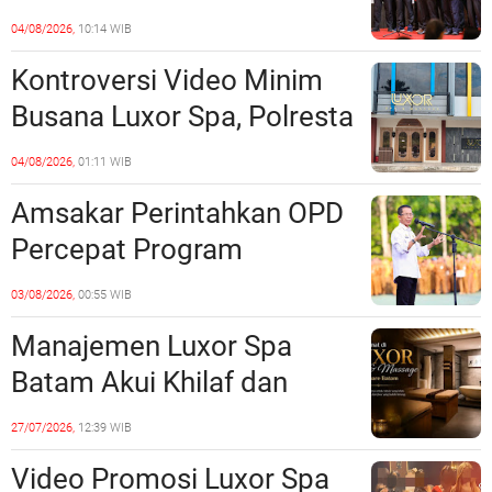
Perkuat Kerukunan dan
04/08/2026,
10:14 WIB
Sinergi dengan Pemko
Kontroversi Video Minim
Batam
Busana Luxor Spa, Polresta
Barelang Usut Tuntas
04/08/2026,
01:11 WIB
Unsur Pelanggaran Hukum
Amsakar Perintahkan OPD
Percepat Program
Prioritas, Targetkan
03/08/2026,
00:55 WIB
Realisasi Pembangunan
Manajemen Luxor Spa
Lampaui 50 Persen
Batam Akui Khilaf dan
Minta Maaf, Konten
27/07/2026,
12:39 WIB
Langsung Di-Takedown
Video Promosi Luxor Spa