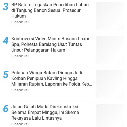
BP Batam Tegaskan Penertiban Lahan
di Tanjung Banon Sesuai Prosedur
Hukum
Dibaca:
kali
Kontroversi Video Minim Busana Luxor
Spa, Polresta Barelang Usut Tuntas
Unsur Pelanggaran Hukum
Dibaca:
kali
Puluhan Warga Batam Diduga Jadi
Korban Penipuan Kavling Hingga
Miliaran Rupiah, Laporan ke Polda Kepri
Jalan di Tempat?
Dibaca:
kali
Jalan Gajah Mada Direkonstruksi
Selama Empat Minggu, Ini Skema
Rekayasa Lalu Lintasnya
Dibaca:
kali