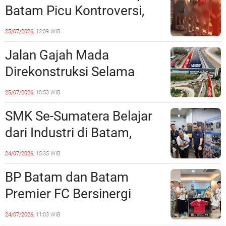
Batam Picu Kontroversi,
Dinilai Bermuatan Sensual
25/07/2026,
12:09 WIB
Jalan Gajah Mada
Direkonstruksi Selama
Empat Minggu, Ini Skema
25/07/2026,
10:53 WIB
Rekayasa Lalu Lintasnya
SMK Se-Sumatera Belajar
dari Industri di Batam,
Siapkan Lulusan Siap Kerja
24/07/2026,
15:35 WIB
Era Digital
BP Batam dan Batam
Premier FC Bersinergi
Cetak Generasi Emas
24/07/2026,
11:03 WIB