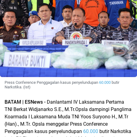
Press Conference Penggagalan kasus penyelundupan
60.000
butir
Narkotika. (Ist)
BATAM | ESNews -
Danlantaml IV Laksamana Pertama
TNI Berkat Widjanarko S.E., M.Tr.Opsla dampingi Panglima
Koarmada I Laksamana Muda TNI Yoos Suryono H., M.Tr
(Han)., M.Tr. Opsla menggelar Press Conference
Penggagalan kasus penyelundupan
60.000
butir Narkotika