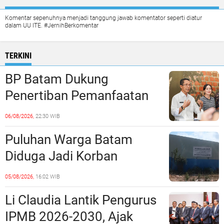
Komentar sepenuhnya menjadi tanggung jawab komentator seperti diatur
dalam UU ITE. #JernihBerkomentar
TERKINI
BP Batam Dukung
Penertiban Pemanfaatan
Ruang Laut Sesuai
06/08/2026,
22:30 WIB
Ketentuan Peraturan
Puluhan Warga Batam
Perundang-undangan
Diduga Jadi Korban
Penipuan Kavling Hingga
05/08/2026,
16:02 WIB
Miliaran Rupiah, Laporan ke
Li Claudia Lantik Pengurus
Polda Kepri Jalan di
IPMB 2026-2030, Ajak
Tempat?