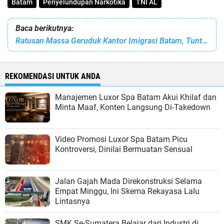
Batam
Penyelundupan Narkotika
TNI AL
Baca berikutnya:
Ratusan Massa Geruduk Kantor Imigrasi Batam, Tuntut Pencopotan Kepala Kantor
REKOMENDASI UNTUK ANDA
Manajemen Luxor Spa Batam Akui Khilaf dan
Minta Maaf, Konten Langsung Di-Takedown
Video Promosi Luxor Spa Batam Picu
Kontroversi, Dinilai Bermuatan Sensual
Jalan Gajah Mada Direkonstruksi Selama
Empat Minggu, Ini Skema Rekayasa Lalu
Lintasnya
SMK Se-Sumatera Belajar dari Industri di