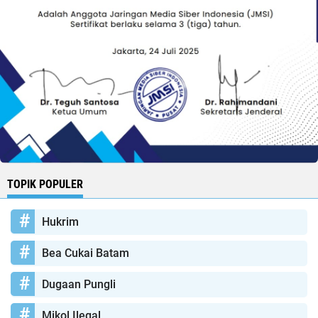
TOPIK POPULER
Hukrim
Bea Cukai Batam
Dugaan Pungli
Mikol Ilegal