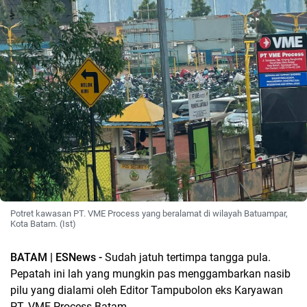
Potret kawasan PT. VME Process yang beralamat di wilayah Batuampar,
Kota Batam. (Ist)
BATAM | ESNews -
Sudah jatuh tertimpa tangga pula.
Pepatah ini lah yang mungkin pas menggambarkan nasib
pilu yang dialami oleh Editor Tampubolon eks Karyawan
PT. VME Process Batam.