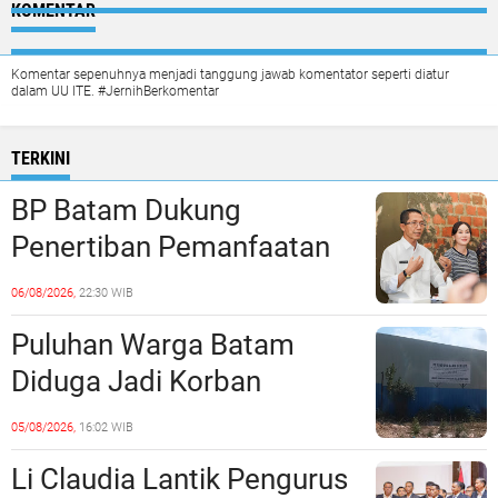
KOMENTAR
Komentar sepenuhnya menjadi tanggung jawab komentator seperti diatur
dalam UU ITE. #JernihBerkomentar
TERKINI
BP Batam Dukung
Penertiban Pemanfaatan
Ruang Laut Sesuai
06/08/2026,
22:30 WIB
Ketentuan Peraturan
Puluhan Warga Batam
Perundang-undangan
Diduga Jadi Korban
Penipuan Kavling Hingga
05/08/2026,
16:02 WIB
Miliaran Rupiah, Laporan ke
Li Claudia Lantik Pengurus
Polda Kepri Jalan di