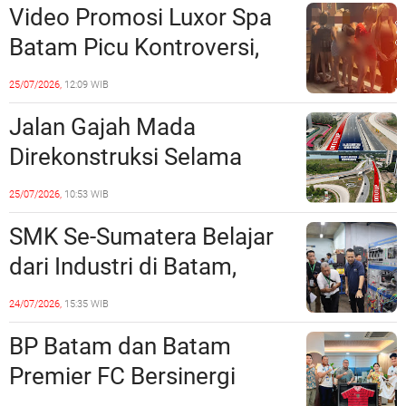
Video Promosi Luxor Spa
Batam Picu Kontroversi,
Dinilai Bermuatan Sensual
25/07/2026,
12:09 WIB
Jalan Gajah Mada
Direkonstruksi Selama
Empat Minggu, Ini Skema
25/07/2026,
10:53 WIB
Rekayasa Lalu Lintasnya
SMK Se-Sumatera Belajar
dari Industri di Batam,
Siapkan Lulusan Siap Kerja
24/07/2026,
15:35 WIB
Era Digital
BP Batam dan Batam
Premier FC Bersinergi