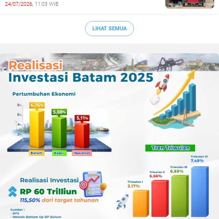
Cetak Generasi Emas
24/07/2026,
11:03 WIB
Sepak Bola Kepri
LIHAT SEMUA