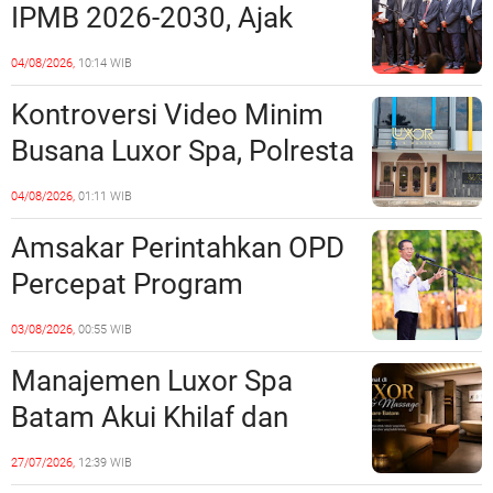
IPMB 2026-2030, Ajak
Tempat?
Perkuat Kerukunan dan
04/08/2026,
10:14 WIB
Sinergi dengan Pemko
Kontroversi Video Minim
Batam
Busana Luxor Spa, Polresta
Barelang Usut Tuntas
04/08/2026,
01:11 WIB
Unsur Pelanggaran Hukum
Amsakar Perintahkan OPD
Percepat Program
Prioritas, Targetkan
03/08/2026,
00:55 WIB
Realisasi Pembangunan
Manajemen Luxor Spa
Lampaui 50 Persen
Batam Akui Khilaf dan
Minta Maaf, Konten
27/07/2026,
12:39 WIB
Langsung Di-Takedown