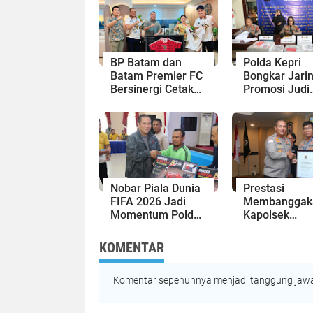
BP Batam dan
Polda Kepri
Batam Premier FC
Bongkar Jari
Bersinergi Cetak
Promosi Judi
Generasi Emas
Online
Sepak Bola Kepri
Internasional 
Batam, Sita A
Miliaran Rupi
Nobar Piala Dunia
Prestasi
FIFA 2026 Jadi
Membanggak
Momentum Polda
Kapolsek
Kepri Perkuat
Bengkong da
Sinergi dengan
Kasihumas
KOMENTAR
Masyarakat dan
Polresta Bare
Pers
Raih Penghar
Komentar sepenuhnya menjadi tanggung jawab