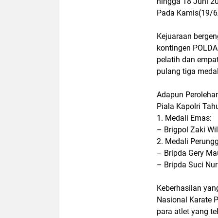
hingga 18 Juni 2
Pada Kamis(19/6
Kejuaraan bergengs
kontingen POLDA K
pelatih dan empat
pulang tiga medal
Adapun Perolehan
Piala Kapolri Tah
1. Medali Emas:
– Brigpol Zaki Wi
2. Medali Perung
– Bripda Gery Ma
– Bripda Suci Nur
Keberhasilan yang
Nasional Karate Pi
para atlet yang te