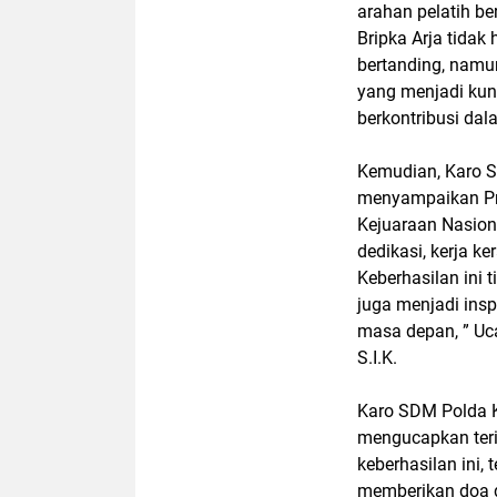
arahan pelatih be
Bripka Arja tidak
bertanding, namu
yang menjadi kunc
berkontribusi da
Kemudian, Karo SD
menyampaikan Pre
Kejuaraan Nasiona
dedikasi, kerja k
Keberhasilan ini
juga menjadi ins
masa depan, ” Uc
S.I.K.
Karo SDM Polda Ke
mengucapkan ter
keberhasilan ini, 
memberikan doa d