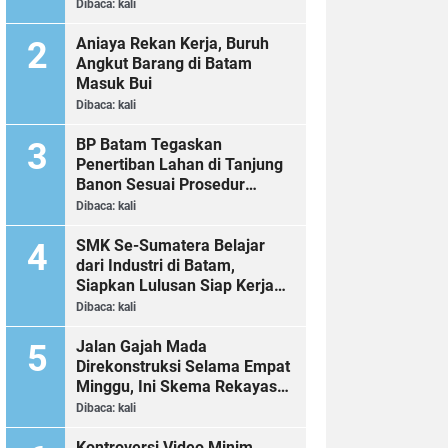
Dibaca:
kali
Aniaya Rekan Kerja, Buruh
Angkut Barang di Batam
Masuk Bui
Dibaca:
kali
BP Batam Tegaskan
Penertiban Lahan di Tanjung
Banon Sesuai Prosedur
Hukum
Dibaca:
kali
SMK Se-Sumatera Belajar
dari Industri di Batam,
Siapkan Lulusan Siap Kerja
Era Digital
Dibaca:
kali
Jalan Gajah Mada
Direkonstruksi Selama Empat
Minggu, Ini Skema Rekayasa
Lalu Lintasnya
Dibaca:
kali
Kontroversi Video Minim