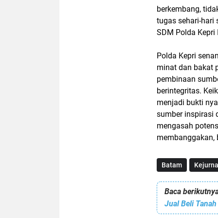
berkembang, tida
tugas sehari-hari
SDM Polda Kepri K
Polda Kepri sen
minat dan bakat p
pembinaan sumber
berintegritas. Kei
menjadi bukti nya
sumber inspirasi 
mengasah potensi,
membanggakan, ba
Batam
Kejurna
Baca berikutnya