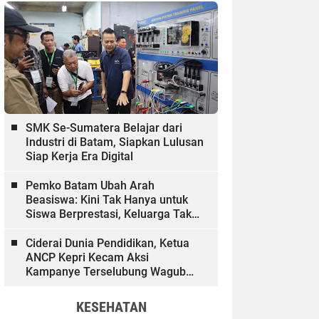
SMK Se-Sumatera Belajar dari
Industri di Batam, Siapkan Lulusan
Siap Kerja Era Digital
Pemko Batam Ubah Arah
Beasiswa: Kini Tak Hanya untuk
Siswa Berprestasi, Keluarga Tak
Mampu dan Hinterland Ikut
Dibiayai
Ciderai Dunia Pendidikan, Ketua
ANCP Kepri Kecam Aksi
Kampanye Terselubung Wagub
Kepri
KESEHATAN