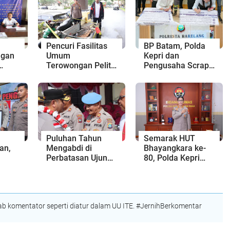
Pencuri Fasilitas
BP Batam, Polda
ngan
Umum
Kepri dan
Terowongan Pelita
Pengusaha Scrap
Ditangkap, Pelaku
Teken Pakta
di
Positif Narkoba
Integritas Cegah
set
Penadahan Barang
ah
Hasil Kejahatan
Puluhan Tahun
Semarak HUT
an,
Mengabdi di
Bhayangkara ke-
Perbatasan Ujung
80, Polda Kepri
n
Utara, Kasipropam
dan IJTI Gelar
Anambas dapat
Lomba untuk
lang
Hadiah Umroh dari
Jurnalis hingga
gaan
Kapolda Kepri
Pelajar
 komentator seperti diatur dalam UU ITE. #JernihBerkomentar