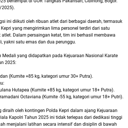
025 bertempat di GOR Tangkas Pakansari, Cibinong, Bogor.
/2025).
i ini diikuti oleh ribuan atlet dari berbagai daerah, termasuk
epri yang mengirimkan lima personel terdiri dari satu
 atlet. Dalam persaingan ketat, tim ini berhasil membawa
i, yakni satu emas dan dua perunggu.
 Medali yang didapatkan pada Kejuaraan Nasional Karate
un 2025:
ldan (Kumite +85 kg, kategori umur 30+ Putra).
gu:
ulana Hutapea (Kumite +85 kg, kategori umur 18+ Putra).
ramadani Octaviana (Kumite -55 kg, kategori umur 18+ Putri).
 diraih oleh kontingen Polda Kepri dalam ajang Kejuaraan
ala Kapolri Tahun 2025 ini tidak terlepas dari dedikasi tinggi
lah menjalani latihan secara intensif dan disiplin di bawah