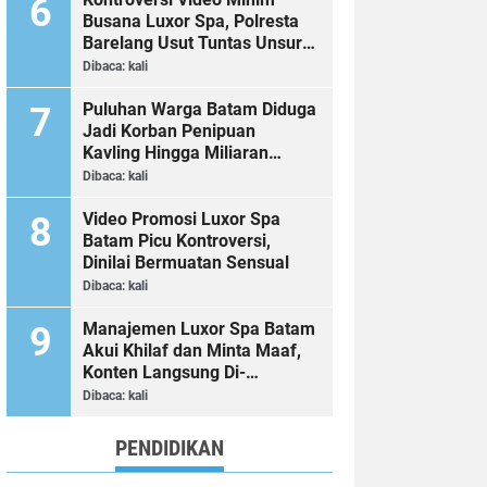
Busana Luxor Spa, Polresta
Barelang Usut Tuntas Unsur
Pelanggaran Hukum
Dibaca:
kali
Puluhan Warga Batam Diduga
Jadi Korban Penipuan
Kavling Hingga Miliaran
Rupiah, Laporan ke Polda
Dibaca:
kali
Kepri Jalan di Tempat?
Video Promosi Luxor Spa
Batam Picu Kontroversi,
Dinilai Bermuatan Sensual
Dibaca:
kali
Manajemen Luxor Spa Batam
Akui Khilaf dan Minta Maaf,
Konten Langsung Di-
Takedown
Dibaca:
kali
PENDIDIKAN