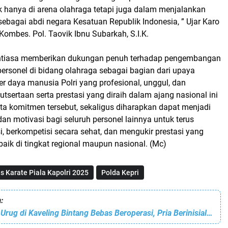
k hanya di arena olahraga tetapi juga dalam menjalankan
 sebagai abdi negara Kesatuan Republik Indonesia, ” Ujar Karo
ombes. Pol. Taovik Ibnu Subarkah, S.I.K.
antiasa memberikan dukungan penuh terhadap pengembangan
ersonel di bidang olahraga sebagai bagian dari upaya
 daya manusia Polri yang profesional, unggul, dan
kutsertaan serta prestasi yang diraih dalam ajang nasional ini
ta komitmen tersebut, sekaligus diharapkan dapat menjadi
dan motivasi bagi seluruh personel lainnya untuk terus
 berkompetisi secara sehat, dan mengukir prestasi yang
ik di tingkat regional maupun nasional. (Mc)
s Karate Piala Kapolri 2025
Polda Kepri
:
Jual Beli Tanah Urug di Kaveling Bintang Bebas Beroperasi, Pria Berinisial AMR dan SN Diduga Sebagai Pengendali