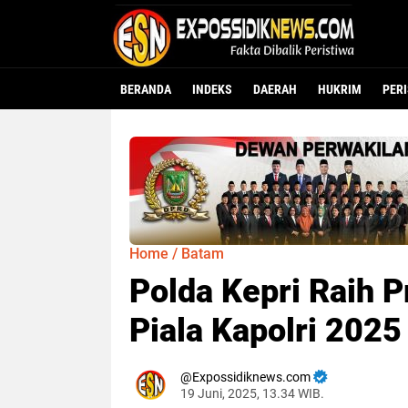
BERANDA
INDEKS
DAERAH
HUKRIM
PER
Home
/
Batam
Polda Kepri Raih P
Piala Kapolri 2025
Expossidiknews.com
19 Juni, 2025, 13.34 WIB.
Dibaca:
kali