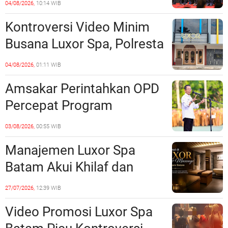
04/08/2026,
10:14 WIB
Sinergi dengan Pemko
Kontroversi Video Minim
Batam
Busana Luxor Spa, Polresta
Barelang Usut Tuntas
04/08/2026,
01:11 WIB
Unsur Pelanggaran Hukum
Amsakar Perintahkan OPD
Percepat Program
Prioritas, Targetkan
03/08/2026,
00:55 WIB
Realisasi Pembangunan
Manajemen Luxor Spa
Lampaui 50 Persen
Batam Akui Khilaf dan
Minta Maaf, Konten
27/07/2026,
12:39 WIB
Langsung Di-Takedown
Video Promosi Luxor Spa