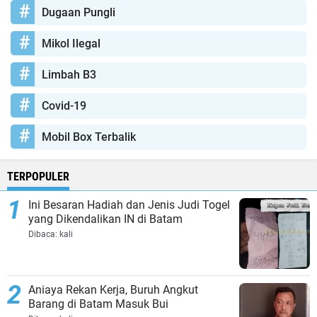
Dugaan Pungli
Mikol Ilegal
Limbah B3
Covid-19
Mobil Box Terbalik
TERPOPULER
Ini Besaran Hadiah dan Jenis Judi Togel
yang Dikendalikan IN di Batam
Dibaca:
kali
Aniaya Rekan Kerja, Buruh Angkut
Barang di Batam Masuk Bui