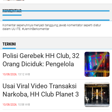
KOMENTAR
Komentar sepenuhnya menjadi tanggung jawab komentator seperti diatur
dalam UU ITE. #JernihBerkomentar
TERKINI
Polisi Gerebek HH Club, 32
Orang Diciduk: Pengelola
dan Manajeman Terlibat
10/08/2026,
13:12 WIB
Peredaran Narkoba?
Usai Viral Video Transaksi
Narkoba, HH Club Planet 3
Dikabarkan Digerebek
10/08/2026,
10:58 WIB
Dittipidnarkoba Bareskrim