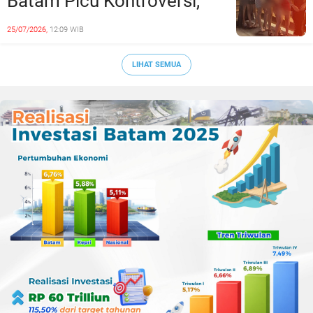
Batam Picu Kontroversi,
Dinilai Bermuatan Sensual
25/07/2026,
12:09 WIB
LIHAT SEMUA