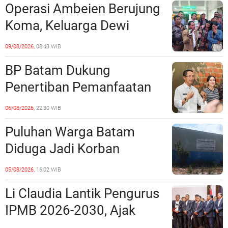
Operasi Ambeien Berujung
Polri?
Koma, Keluarga Dewi
Sartika Polisikan RS Awal
09/08/2026,
08:43 WIB
Bros Botania
BP Batam Dukung
Penertiban Pemanfaatan
Ruang Laut Sesuai
06/08/2026,
22:30 WIB
Ketentuan Peraturan
Puluhan Warga Batam
Perundang-undangan
Diduga Jadi Korban
Penipuan Kavling Hingga
05/08/2026,
16:02 WIB
Miliaran Rupiah, Laporan ke
Li Claudia Lantik Pengurus
Polda Kepri Jalan di
IPMB 2026-2030, Ajak
Tempat?
Perkuat Kerukunan dan