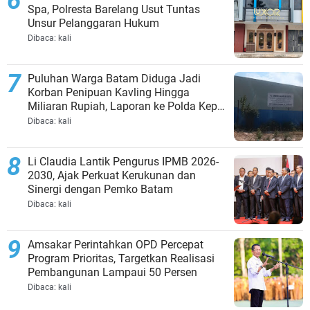
Spa, Polresta Barelang Usut Tuntas
Unsur Pelanggaran Hukum
Dibaca:
kali
Puluhan Warga Batam Diduga Jadi
Korban Penipuan Kavling Hingga
Miliaran Rupiah, Laporan ke Polda Kepri
Jalan di Tempat?
Dibaca:
kali
Li Claudia Lantik Pengurus IPMB 2026-
2030, Ajak Perkuat Kerukunan dan
Sinergi dengan Pemko Batam
Dibaca:
kali
Amsakar Perintahkan OPD Percepat
Program Prioritas, Targetkan Realisasi
Pembangunan Lampaui 50 Persen
Dibaca:
kali