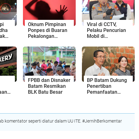
pi
Oknum Pimpinan
Viral di CCTV,
Adha
Ponpes di Buaran
Pelaku Pencurian
ak
Pekalongan
Mobil di
Diduga Cabuli
Perumahan Elite
Area
Santriwati,
Batam Kota
n
Ditangkap Polisi
Dibekuk Polisi
saat Hari Raya Idul
Adha
FPBB dan Disnaker
BP Batam Dukung
Batam Resmikan
Penertiban
aan
BLK Batu Besar
Pemanfaatan
Ruang Laut Sesuai
atam
Ketentuan
or ke
Peraturan
Perundang-
 komentator seperti diatur dalam UU ITE. #JernihBerkomentar
aan
undangan