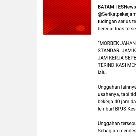
BATAM I ESNews
@Serikatpekerjam
tudingan serius 
beredar luas ters
“MORBEK JAHANA
STANDAR. JAM K
JAM KERJA SEPE
TERINDIKASI MENG
lalu.
Unggahan lainnya
usahanya, tapi ti
bekerja 40 jam da
lembur! BPJS Kes
Unggahan tersebu
Sebagian mendesa