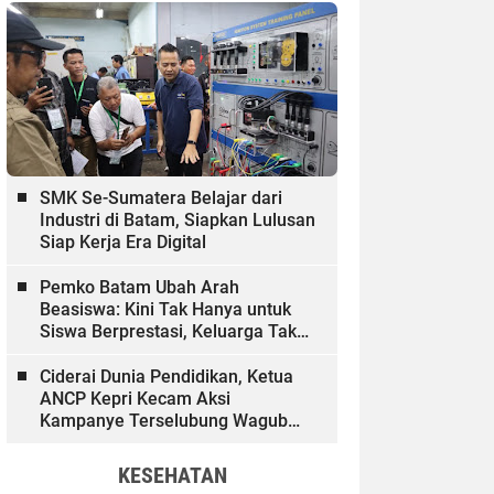
SMK Se-Sumatera Belajar dari
Industri di Batam, Siapkan Lulusan
Siap Kerja Era Digital
Pemko Batam Ubah Arah
Beasiswa: Kini Tak Hanya untuk
Siswa Berprestasi, Keluarga Tak
Mampu dan Hinterland Ikut
Dibiayai
Ciderai Dunia Pendidikan, Ketua
ANCP Kepri Kecam Aksi
Kampanye Terselubung Wagub
Kepri
KESEHATAN