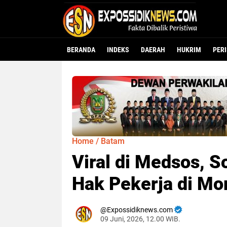
BERANDA
INDEKS
DAERAH
HUKRIM
PER
Home
/
Batam
Viral di Medsos, 
Hak Pekerja di Mo
Expossidiknews.com
09 Juni, 2026, 12.00 WIB.
Dibaca:
kali