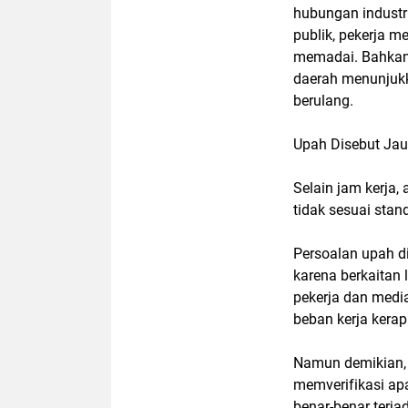
hubungan industr
publik, pekerja 
memadai. Bahkan 
daerah menunjukk
berulang.
Upah Disebut Jau
Selain jam kerja
tidak sesuai stand
Persoalan upah d
karena berkaitan
pekerja dan medi
beban kerja kera
Namun demikian, 
memverifikasi ap
benar-benar terjad