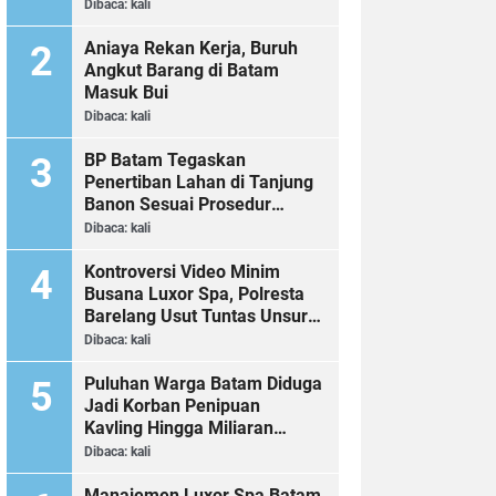
Dibaca:
kali
Aniaya Rekan Kerja, Buruh
Angkut Barang di Batam
Masuk Bui
Dibaca:
kali
BP Batam Tegaskan
Penertiban Lahan di Tanjung
Banon Sesuai Prosedur
Hukum
Dibaca:
kali
Kontroversi Video Minim
Busana Luxor Spa, Polresta
Barelang Usut Tuntas Unsur
Pelanggaran Hukum
Dibaca:
kali
Puluhan Warga Batam Diduga
Jadi Korban Penipuan
Kavling Hingga Miliaran
Rupiah, Laporan ke Polda
Dibaca:
kali
Kepri Jalan di Tempat?
Manajemen Luxor Spa Batam