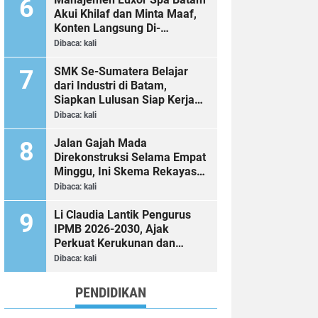
Akui Khilaf dan Minta Maaf,
Konten Langsung Di-
Takedown
Dibaca:
kali
SMK Se-Sumatera Belajar
dari Industri di Batam,
Siapkan Lulusan Siap Kerja
Era Digital
Dibaca:
kali
Jalan Gajah Mada
Direkonstruksi Selama Empat
Minggu, Ini Skema Rekayasa
Lalu Lintasnya
Dibaca:
kali
Li Claudia Lantik Pengurus
IPMB 2026-2030, Ajak
Perkuat Kerukunan dan
Sinergi dengan Pemko Batam
Dibaca:
kali
PENDIDIKAN