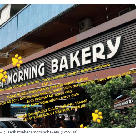
k @serikatpekerjamorningbakery. (Foto: Ist)