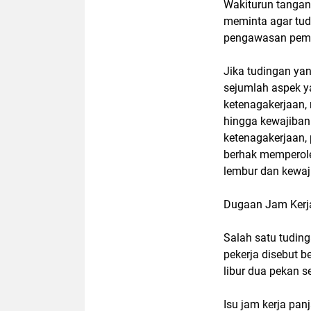
Wakiturun tangan
meminta agar tud
pengawasan peme
Jika tudingan yan
sejumlah aspek y
ketenagakerjaan, 
hingga kewajiban
ketenagakerjaan, 
berhak memperole
lembur dan kewa
Dugaan Jam Kerja
Salah satu tudin
pekerja disebut b
libur dua pekan se
Isu jam kerja pan