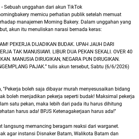
 -
Sebuah unggahan dari akun TikTok
orningbakery memicu perhatian publik setelah memuat
terhadap manajemen Morning Bakery. Dalam unggahan yang
ebut, akun itu menuliskan narasi bernada keras:
M! PEKERJA DIJADIKAN BUDAK. UPAH JAUH DARI
ERJA TAK MANUSIAWI. LIBUR DUA PEKAN SEKALI. OVER 40
KAN. MANUSIA DIRUGIKAN, NEGARA PUN DIRUGIKAN.
EMPLANG PAJAK.” tulis akun tersebut, Sabtu (6/6/2026)
, ''Pekerja boleh saja dibayar murah menyesusaikan bidang
dak boleh menjadikan pekerja seperti budak! Maksimal pekerja
lam satu pekan, maka lebih dari pada itu harus dihitung
ehatan harus ada! BPJS Ketenagakerjaan harus ada!''
t langsung memancing beragam reaksi dari warganet.
k agar instansi Disnaker Batam, Walikota Batam dan