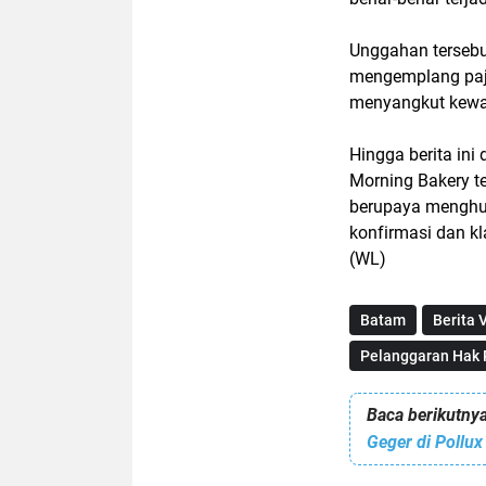
Unggahan tersebu
mengemplang paja
menyangkut kewa
Hingga berita ini
Morning Bakery t
berupaya menghu
konfirmasi dan kl
(WL)
Batam
Berita V
Pelanggaran Hak 
Baca berikutnya