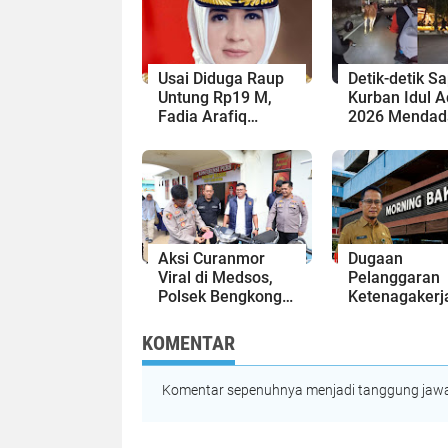
Usai Diduga Raup
Detik-detik Sa
Untung Rp19 M,
Kurban Idul 
Fadia Arafiq
2026 Mendad
Disebut Intervensi
Lepas dan
Pekerja
Keluyuran di 
Outsourcing PT
Stasiun Klate
RNB saat Pilkada
Pekalongan
Aksi Curanmor
Dugaan
Viral di Medsos,
Pelanggaran
Polsek Bengkong
Ketenagakerj
Gerak Cepat
di Morbek,
Tangkap 2 Remaja
Kadisnaker B
KOMENTAR
Terduga Pelaku
Sarankan Lap
Pengawas
Komentar sepenuhnya menjadi tanggung jawab
Ketenagakerj
Kepri