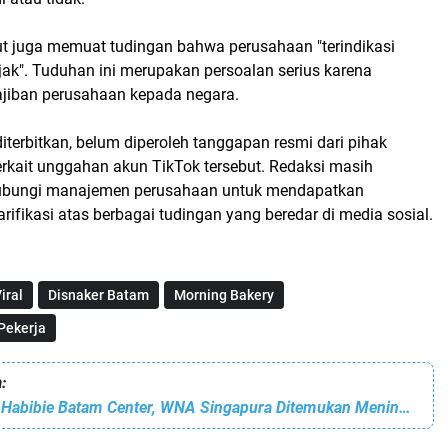
t juga memuat tudingan bahwa perusahaan "terindikasi
k". Tuduhan ini merupakan persoalan serius karena
jiban perusahaan kepada negara.
 diterbitkan, belum diperoleh tanggapan resmi dari pihak
erkait unggahan akun TikTok tersebut. Redaksi masih
bungi manajemen perusahaan untuk mendapatkan
arifikasi atas berbagai tudingan yang beredar di media sosial.
iral
Disnaker Batam
Morning Bakery
Pekerja
:
Geger di Pollux Habibie Batam Center, WNA Singapura Ditemukan Meninggal di Kamar Apartemen Lantai 38