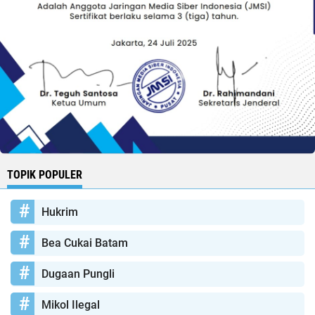
TOPIK POPULER
Hukrim
Bea Cukai Batam
Dugaan Pungli
Mikol Ilegal