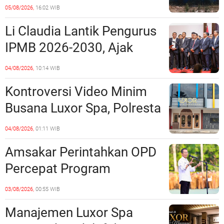
Penipuan Kavling Hingga
05/08/2026,
16:02 WIB
Miliaran Rupiah, Laporan ke
Li Claudia Lantik Pengurus
Polda Kepri Jalan di
IPMB 2026-2030, Ajak
Tempat?
Perkuat Kerukunan dan
04/08/2026,
10:14 WIB
Sinergi dengan Pemko
Kontroversi Video Minim
Batam
Busana Luxor Spa, Polresta
Barelang Usut Tuntas
04/08/2026,
01:11 WIB
Unsur Pelanggaran Hukum
Amsakar Perintahkan OPD
Percepat Program
Prioritas, Targetkan
03/08/2026,
00:55 WIB
Realisasi Pembangunan
Manajemen Luxor Spa
Lampaui 50 Persen