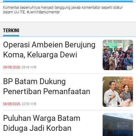
Komentar sepenuhnya menjadi tanggung jawab komentator seperti diatur
dalam UU ITE. #JernihBerkomentar
TERKINI
Operasi Ambeien Berujung
Koma, Keluarga Dewi
Sartika Polisikan RS Awal
09/08/2026,
08:43 WIB
Bros Botania
BP Batam Dukung
Penertiban Pemanfaatan
Ruang Laut Sesuai
06/08/2026,
22:30 WIB
Ketentuan Peraturan
Puluhan Warga Batam
Perundang-undangan
Diduga Jadi Korban