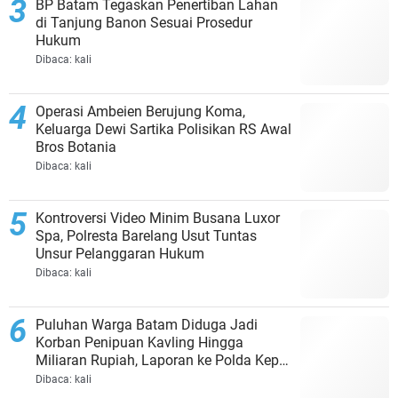
BP Batam Tegaskan Penertiban Lahan
di Tanjung Banon Sesuai Prosedur
Hukum
Dibaca:
kali
Operasi Ambeien Berujung Koma,
Keluarga Dewi Sartika Polisikan RS Awal
Bros Botania
Dibaca:
kali
Kontroversi Video Minim Busana Luxor
Spa, Polresta Barelang Usut Tuntas
Unsur Pelanggaran Hukum
Dibaca:
kali
Puluhan Warga Batam Diduga Jadi
Korban Penipuan Kavling Hingga
Miliaran Rupiah, Laporan ke Polda Kepri
Jalan di Tempat?
Dibaca:
kali