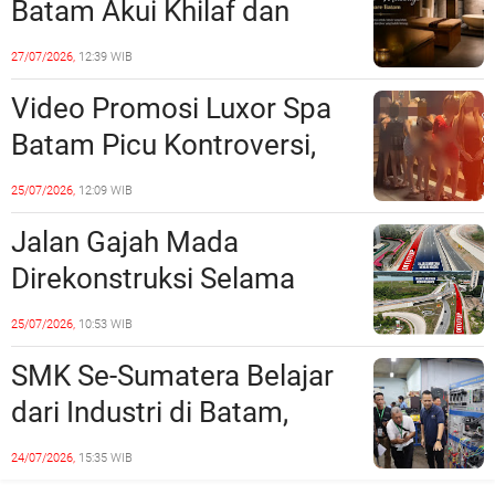
Batam Akui Khilaf dan
Minta Maaf, Konten
27/07/2026,
12:39 WIB
Langsung Di-Takedown
Video Promosi Luxor Spa
Batam Picu Kontroversi,
Dinilai Bermuatan Sensual
25/07/2026,
12:09 WIB
Jalan Gajah Mada
Direkonstruksi Selama
Empat Minggu, Ini Skema
25/07/2026,
10:53 WIB
Rekayasa Lalu Lintasnya
SMK Se-Sumatera Belajar
dari Industri di Batam,
Siapkan Lulusan Siap Kerja
24/07/2026,
15:35 WIB
Era Digital