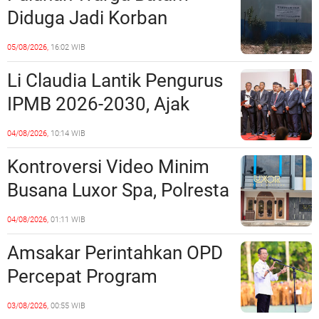
Perundang-undangan
Diduga Jadi Korban
Penipuan Kavling Hingga
05/08/2026,
16:02 WIB
Miliaran Rupiah, Laporan ke
Li Claudia Lantik Pengurus
Polda Kepri Jalan di
IPMB 2026-2030, Ajak
Tempat?
Perkuat Kerukunan dan
04/08/2026,
10:14 WIB
Sinergi dengan Pemko
Kontroversi Video Minim
Batam
Busana Luxor Spa, Polresta
Barelang Usut Tuntas
04/08/2026,
01:11 WIB
Unsur Pelanggaran Hukum
Amsakar Perintahkan OPD
Percepat Program
Prioritas, Targetkan
03/08/2026,
00:55 WIB