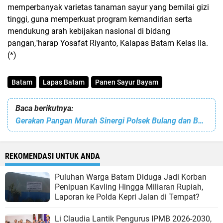
memperbanyak varietas tanaman sayur yang bernilai gizi
tinggi, guna memperkuat program kemandirian serta
mendukung arah kebijakan nasional di bidang
pangan,"harap Yosafat Riyanto, Kalapas Batam Kelas IIa.
(*)
Batam
Lapas Batam
Panen Sayur Bayam
Baca berikutnya:
Gerakan Pangan Murah Sinergi Polsek Bulang dan Bulog Kota Batam Hadir di Pulau Buluh
REKOMENDASI UNTUK ANDA
Puluhan Warga Batam Diduga Jadi Korban
Penipuan Kavling Hingga Miliaran Rupiah,
Laporan ke Polda Kepri Jalan di Tempat?
Li Claudia Lantik Pengurus IPMB 2026-2030,