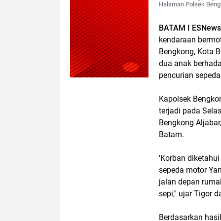
Halaman Polsek Bengk
BATAM I ESNews
kendaraan bermoto
Bengkong, Kota 
dua anak berhada
pencurian sepeda
Kapolsek Bengkon
terjadi pada Sela
Bengkong Aljabar
Batam.
'Korban diketahui
sepeda motor Yama
jalan depan rumah
sepi,'' ujar Tigo
Berdasarkan hasil