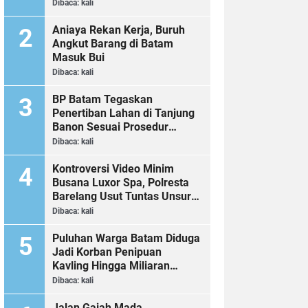
Dibaca:
kali
Aniaya Rekan Kerja, Buruh
Angkut Barang di Batam
Masuk Bui
Dibaca:
kali
BP Batam Tegaskan
Penertiban Lahan di Tanjung
Banon Sesuai Prosedur
Hukum
Dibaca:
kali
Kontroversi Video Minim
Busana Luxor Spa, Polresta
Barelang Usut Tuntas Unsur
Pelanggaran Hukum
Dibaca:
kali
Puluhan Warga Batam Diduga
Jadi Korban Penipuan
Kavling Hingga Miliaran
Rupiah, Laporan ke Polda
Dibaca:
kali
Kepri Jalan di Tempat?
Jalan Gajah Mada