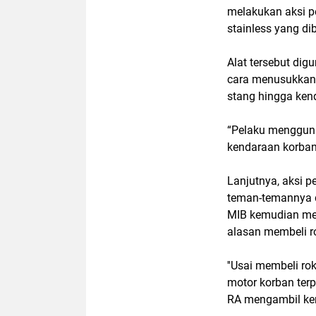
melakukan aksi 
stainless yang di
Alat tersebut di
cara menusukkan 
stang hingga kend
“Pelaku mengguna
kendaraan korban
Lanjutnya, aksi 
teman-temannya d
MIB kemudian me
alasan membeli r
''Usai membeli ro
motor korban terp
RA mengambil kend