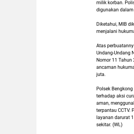
milik korban. Po
digunakan dalam 
Diketahui, MIB d
menjalani hukuma
Atas perbuatannya
Undang-Undang N
Nomor 11 Tahun 2
ancaman hukuman
juta.
Polsek Bengkong
terhadap aksi cu
aman, menggunak
terpantau CCTV. 
layanan darurat
sekitar. (WL)