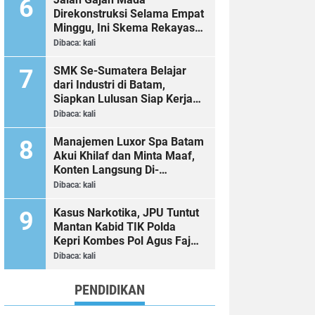
Direkonstruksi Selama Empat
Minggu, Ini Skema Rekayasa
Lalu Lintasnya
Dibaca:
kali
SMK Se-Sumatera Belajar
dari Industri di Batam,
Siapkan Lulusan Siap Kerja
Era Digital
Dibaca:
kali
Manajemen Luxor Spa Batam
Akui Khilaf dan Minta Maaf,
Konten Langsung Di-
Takedown
Dibaca:
kali
Kasus Narkotika, JPU Tuntut
Mantan Kabid TIK Polda
Kepri Kombes Pol Agus Fajar
Sutrisno 2 Tahun 6 Bulan
Dibaca:
kali
Penjara
PENDIDIKAN