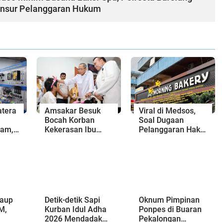
Unsur Pelanggaran Hukum
tera
Amsakar Besuk
Viral di Medsos,
Bocah Korban
Soal Dugaan
tam,
Kekerasan Ibu
Pelanggaran Hak
san
Angkat: Kami
Pekerja di Morning
a
Menjamin
Bakery di Batam
Pendidikannya
Sampai Tuntas
Raup
Detik-detik Sapi
Oknum Pimpinan
M,
Kurban Idul Adha
Ponpes di Buaran
2026 Mendadak
Pekalongan