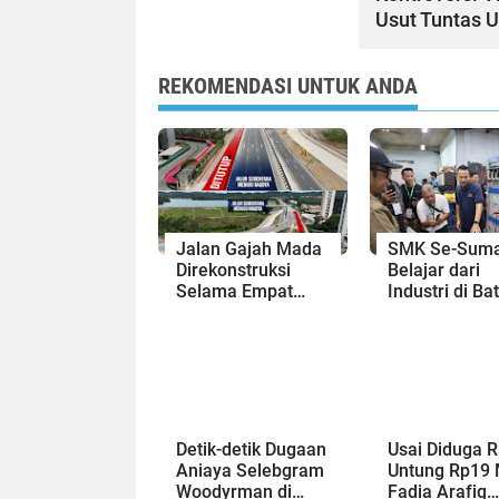
Usut Tuntas 
REKOMENDASI UNTUK ANDA
Jalan Gajah Mada
SMK Se-Suma
Direkonstruksi
Belajar dari
Selama Empat
Industri di Ba
Minggu, Ini Skema
Siapkan Lulu
Rekayasa Lalu
Siap Kerja Er
Lintasnya
Digital
Detik-detik Dugaan
Usai Diduga 
Aniaya Selebgram
Untung Rp19 
Woodyrman ⁠di
Fadia Arafiq