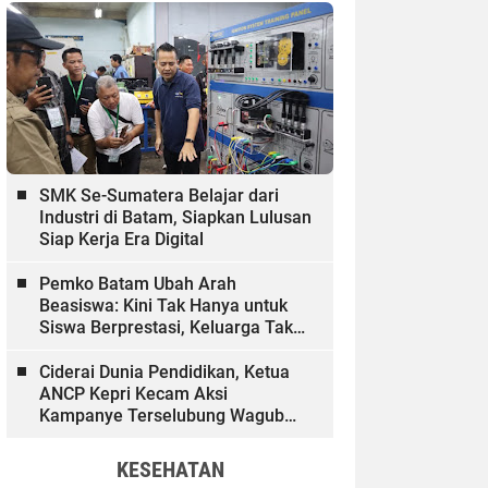
SMK Se-Sumatera Belajar dari
Industri di Batam, Siapkan Lulusan
Siap Kerja Era Digital
Pemko Batam Ubah Arah
Beasiswa: Kini Tak Hanya untuk
Siswa Berprestasi, Keluarga Tak
Mampu dan Hinterland Ikut
Dibiayai
Ciderai Dunia Pendidikan, Ketua
ANCP Kepri Kecam Aksi
Kampanye Terselubung Wagub
Kepri
KESEHATAN