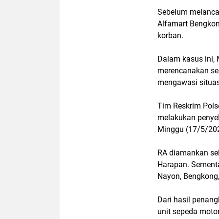
Sebelum melancar
Alfamart Bengkon
korban.
Dalam kasus ini,
merencanakan sek
mengawasi situasi 
Tim Reskrim Pols
melakukan penyel
Minggu (17/5/20
RA diamankan sek
Harapan. Sementa
Nayon, Bengkong
Dari hasil penan
unit sepeda moto