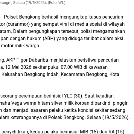
ongm, Selasa (19/5/2026). (Foto: WL)
 -
Polsek Bengkong berhasil mengungkap kasus pencurian
r (curanmor) yang sempat viral di media sosial di wilayah
Batam. Dalam pengungkapan tersebut, polisi mengamankan
pan dengan hukum (ABH) yang diduga terlibat dalam aksi
 motor milik warga.
g, AKP Tigor Dabariba menjelaskan peristiwa pencurian
sa, 12 Mei 2026 sekitar pukul 07.00 WIB di kawasan
, Kelurahan Bengkong Indah, Kecamatan Bengkong, Kota
 seorang perempuan berinisial YLC (30). Saat kejadian,
ha Vega warna hitam silver milik korban diparkir di pinggir
 dan menjadi sasaran pelaku ketika kondisi sekitar sedang
r dalam keterangannya di Polsek Bengkong, Selasa (19/5/2026).
 penyelidikan, kedua pelaku berinisial MIB (15) dan RA (15)