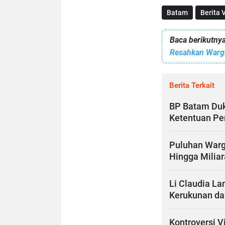
Batam
Berita V
Baca berikutnya
Resahkan Warga
Berita Terkait
BP Batam Duk
Ketentuan Pe
Puluhan Warg
Hingga Miliar
Li Claudia La
Kerukunan da
Kontroversi V