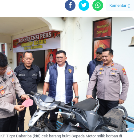
Komentar (
)
P Tigor Dabariba (kiri) cek barang bukti Sepeda Motor milik korban di