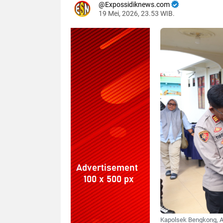
Expossidiknews.com
19 Mei, 2026, 23.53 WIB.
Dibaca:
kali
Kapolsek Bengkong, AK