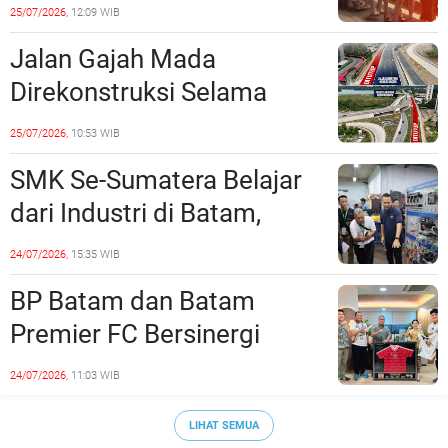
Dinilai Bermuatan Sensual
25/07/2026,
12:09 WIB
Jalan Gajah Mada
Direkonstruksi Selama
Empat Minggu, Ini Skema
25/07/2026,
10:53 WIB
Rekayasa Lalu Lintasnya
SMK Se-Sumatera Belajar
dari Industri di Batam,
Siapkan Lulusan Siap Kerja
24/07/2026,
15:35 WIB
Era Digital
BP Batam dan Batam
Premier FC Bersinergi
Cetak Generasi Emas
24/07/2026,
11:03 WIB
Sepak Bola Kepri
LIHAT SEMUA