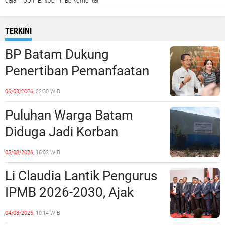
dalam UU ITE. #JernihBerkomentar
TERKINI
BP Batam Dukung
Penertiban Pemanfaatan
Ruang Laut Sesuai
06/08/2026,
22:30 WIB
Ketentuan Peraturan
Puluhan Warga Batam
Perundang-undangan
Diduga Jadi Korban
Penipuan Kavling Hingga
05/08/2026,
16:02 WIB
Miliaran Rupiah, Laporan ke
Li Claudia Lantik Pengurus
Polda Kepri Jalan di
IPMB 2026-2030, Ajak
Tempat?
Perkuat Kerukunan dan
04/08/2026,
10:14 WIB