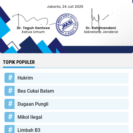
TOPIK POPULER
Hukrim
Bea Cukai Batam
Dugaan Pungli
Mikol Ilegal
Limbah B3