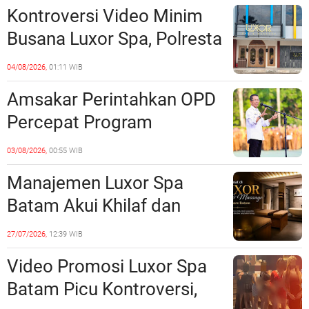
Sinergi dengan Pemko
Kontroversi Video Minim
Batam
Busana Luxor Spa, Polresta
Barelang Usut Tuntas
04/08/2026,
01:11 WIB
Unsur Pelanggaran Hukum
Amsakar Perintahkan OPD
Percepat Program
Prioritas, Targetkan
03/08/2026,
00:55 WIB
Realisasi Pembangunan
Manajemen Luxor Spa
Lampaui 50 Persen
Batam Akui Khilaf dan
Minta Maaf, Konten
27/07/2026,
12:39 WIB
Langsung Di-Takedown
Video Promosi Luxor Spa
Batam Picu Kontroversi,