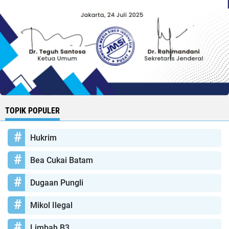
TOPIK POPULER
Hukrim
Bea Cukai Batam
Dugaan Pungli
Mikol Ilegal
Limbah B3