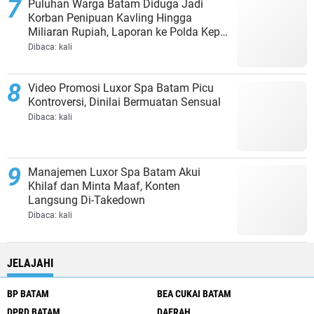
Puluhan Warga Batam Diduga Jadi
Korban Penipuan Kavling Hingga
Miliaran Rupiah, Laporan ke Polda Kepri
Jalan di Tempat?
Dibaca:
kali
Video Promosi Luxor Spa Batam Picu
Kontroversi, Dinilai Bermuatan Sensual
Dibaca:
kali
Manajemen Luxor Spa Batam Akui
Khilaf dan Minta Maaf, Konten
Langsung Di-Takedown
Dibaca:
kali
JELAJAHI
BP BATAM
BEA CUKAI BATAM
DPRD BATAM
DAERAH