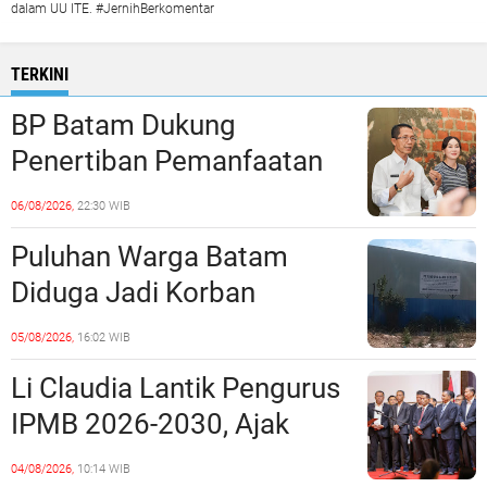
dalam UU ITE. #JernihBerkomentar
TERKINI
BP Batam Dukung
Penertiban Pemanfaatan
Ruang Laut Sesuai
06/08/2026,
22:30 WIB
Ketentuan Peraturan
Puluhan Warga Batam
Perundang-undangan
Diduga Jadi Korban
Penipuan Kavling Hingga
05/08/2026,
16:02 WIB
Miliaran Rupiah, Laporan ke
Li Claudia Lantik Pengurus
Polda Kepri Jalan di
IPMB 2026-2030, Ajak
Tempat?
Perkuat Kerukunan dan
04/08/2026,
10:14 WIB