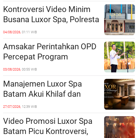
Sinergi dengan Pemko
Kontroversi Video Minim
Batam
Busana Luxor Spa, Polresta
Barelang Usut Tuntas
04/08/2026,
01:11 WIB
Unsur Pelanggaran Hukum
Amsakar Perintahkan OPD
Percepat Program
Prioritas, Targetkan
03/08/2026,
00:55 WIB
Realisasi Pembangunan
Manajemen Luxor Spa
Lampaui 50 Persen
Batam Akui Khilaf dan
Minta Maaf, Konten
27/07/2026,
12:39 WIB
Langsung Di-Takedown
Video Promosi Luxor Spa
Batam Picu Kontroversi,