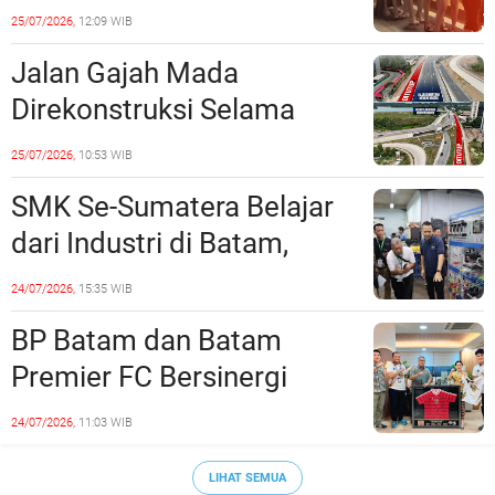
Dinilai Bermuatan Sensual
25/07/2026,
12:09 WIB
Jalan Gajah Mada
Direkonstruksi Selama
Empat Minggu, Ini Skema
25/07/2026,
10:53 WIB
Rekayasa Lalu Lintasnya
SMK Se-Sumatera Belajar
dari Industri di Batam,
Siapkan Lulusan Siap Kerja
24/07/2026,
15:35 WIB
Era Digital
BP Batam dan Batam
Premier FC Bersinergi
Cetak Generasi Emas
24/07/2026,
11:03 WIB
Sepak Bola Kepri
LIHAT SEMUA