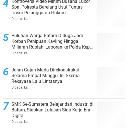
Kontroversi Video Minim Busana Luxor
Spa, Polresta Barelang Usut Tuntas
Unsur Pelanggaran Hukum
Dibaca:
kali
Puluhan Warga Batam Diduga Jadi
Korban Penipuan Kavling Hingga
Miliaran Rupiah, Laporan ke Polda Kepri
Jalan di Tempat?
Dibaca:
kali
Jalan Gajah Mada Direkonstruksi
Selama Empat Minggu, Ini Skema
Rekayasa Lalu Lintasnya
Dibaca:
kali
SMK Se-Sumatera Belajar dari Industri di
Batam, Siapkan Lulusan Siap Kerja Era
Digital
Dibaca:
kali