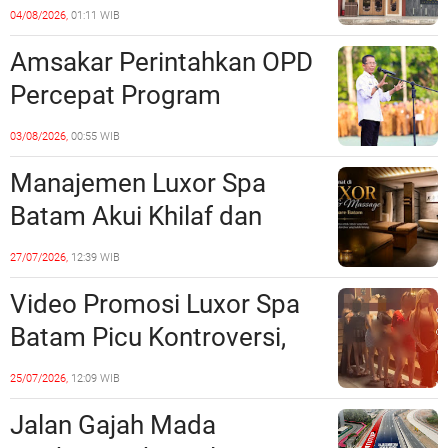
Barelang Usut Tuntas
04/08/2026,
01:11 WIB
Unsur Pelanggaran Hukum
Amsakar Perintahkan OPD
Percepat Program
Prioritas, Targetkan
03/08/2026,
00:55 WIB
Realisasi Pembangunan
Manajemen Luxor Spa
Lampaui 50 Persen
Batam Akui Khilaf dan
Minta Maaf, Konten
27/07/2026,
12:39 WIB
Langsung Di-Takedown
Video Promosi Luxor Spa
Batam Picu Kontroversi,
Dinilai Bermuatan Sensual
25/07/2026,
12:09 WIB
Jalan Gajah Mada