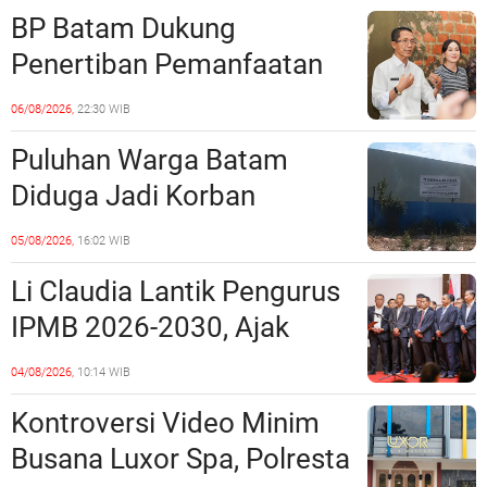
BP Batam Dukung
Penertiban Pemanfaatan
Ruang Laut Sesuai
06/08/2026,
22:30 WIB
Ketentuan Peraturan
Puluhan Warga Batam
Perundang-undangan
Diduga Jadi Korban
Penipuan Kavling Hingga
05/08/2026,
16:02 WIB
Miliaran Rupiah, Laporan ke
Li Claudia Lantik Pengurus
Polda Kepri Jalan di
IPMB 2026-2030, Ajak
Tempat?
Perkuat Kerukunan dan
04/08/2026,
10:14 WIB
Sinergi dengan Pemko
Kontroversi Video Minim
Batam
Busana Luxor Spa, Polresta