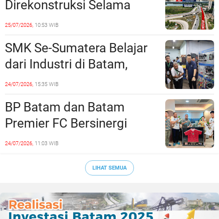
Direkonstruksi Selama
Empat Minggu, Ini Skema
25/07/2026,
10:53 WIB
Rekayasa Lalu Lintasnya
SMK Se-Sumatera Belajar
dari Industri di Batam,
Siapkan Lulusan Siap Kerja
24/07/2026,
15:35 WIB
Era Digital
BP Batam dan Batam
Premier FC Bersinergi
Cetak Generasi Emas
24/07/2026,
11:03 WIB
Sepak Bola Kepri
LIHAT SEMUA