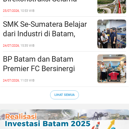
Empat Minggu, Ini Skema
25/07/2026,
10:53 WIB
Rekayasa Lalu Lintasnya
SMK Se-Sumatera Belajar
dari Industri di Batam,
Siapkan Lulusan Siap Kerja
24/07/2026,
15:35 WIB
Era Digital
BP Batam dan Batam
Premier FC Bersinergi
Cetak Generasi Emas
24/07/2026,
11:03 WIB
Sepak Bola Kepri
LIHAT SEMUA