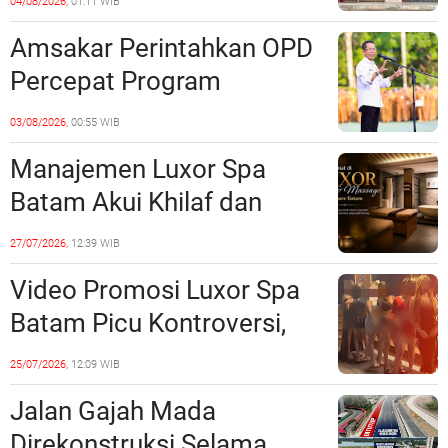
04/08/2026,
01:11 WIB
Unsur Pelanggaran Hukum
Amsakar Perintahkan OPD
Percepat Program
Prioritas, Targetkan
03/08/2026,
00:55 WIB
Realisasi Pembangunan
Manajemen Luxor Spa
Lampaui 50 Persen
Batam Akui Khilaf dan
Minta Maaf, Konten
27/07/2026,
12:39 WIB
Langsung Di-Takedown
Video Promosi Luxor Spa
Batam Picu Kontroversi,
Dinilai Bermuatan Sensual
25/07/2026,
12:09 WIB
Jalan Gajah Mada
Direkonstruksi Selama