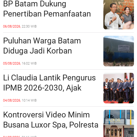
BP Batam Dukung
Penertiban Pemanfaatan
Ruang Laut Sesuai
06/08/2026,
22:30 WIB
Ketentuan Peraturan
Puluhan Warga Batam
Perundang-undangan
Diduga Jadi Korban
Penipuan Kavling Hingga
05/08/2026,
16:02 WIB
Miliaran Rupiah, Laporan ke
Li Claudia Lantik Pengurus
Polda Kepri Jalan di
IPMB 2026-2030, Ajak
Tempat?
Perkuat Kerukunan dan
04/08/2026,
10:14 WIB
Sinergi dengan Pemko
Kontroversi Video Minim
Batam
Busana Luxor Spa, Polresta
Barelang Usut Tuntas