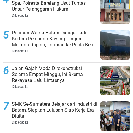
Spa, Polresta Barelang Usut Tuntas
Unsur Pelanggaran Hukum
Dibaca:
kali
Puluhan Warga Batam Diduga Jadi
Korban Penipuan Kavling Hingga
Miliaran Rupiah, Laporan ke Polda Kepri
Jalan di Tempat?
Dibaca:
kali
Jalan Gajah Mada Direkonstruksi
Selama Empat Minggu, Ini Skema
Rekayasa Lalu Lintasnya
Dibaca:
kali
SMK Se-Sumatera Belajar dari Industri di
Batam, Siapkan Lulusan Siap Kerja Era
Digital
Dibaca:
kali