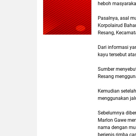
heboh masyaraka
Pasalnya, asal mu
Korpolairud Baha
Resang, Kecamata
Dari informasi y
kayu tersebut at
Sumber menyebutk
Resang menggunak
Kemudian setelah 
menggunakan jalur
Sebelumnya diber
Marlon Gawe men
nama dengan muat
berjenis rimba c