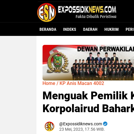
BERANDA
INDEKS
DAERAH
HUKRIM
PER
Home
/
KP Anis Macan 4002
Menguak Pemilik 
Korpolairud Bahar
Expossidiknews.com
23 Mei, 2023, 17.56 WIB.
Dibaca:
kali