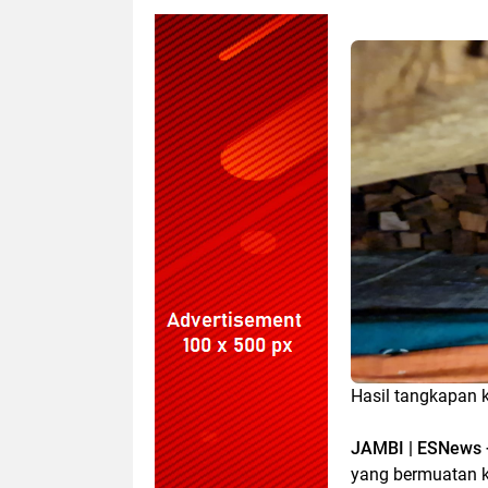
Hasil tangkapan ka
JAMBI | ESNews 
yang bermuatan k