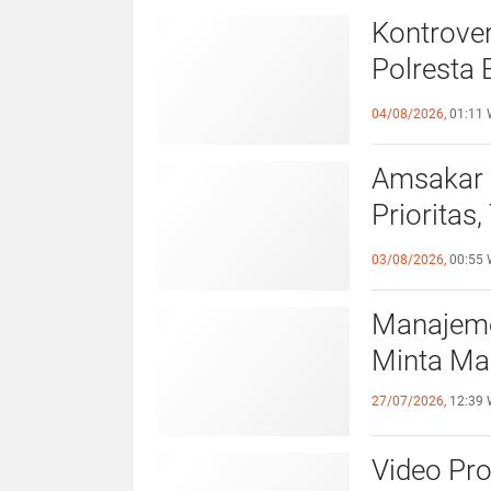
Kontrover
Polresta 
Pelangga
04/08/2026,
01:11 
Amsakar 
Prioritas
Lampaui 
03/08/2026,
00:55 
Manajeme
Minta Ma
27/07/2026,
12:39 
Video Pr