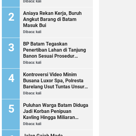
Dibaca:
kali
Aniaya Rekan Kerja, Buruh
Angkut Barang di Batam
Masuk Bui
Dibaca:
kali
BP Batam Tegaskan
Penertiban Lahan di Tanjung
Banon Sesuai Prosedur
Hukum
Dibaca:
kali
Kontroversi Video Minim
Busana Luxor Spa, Polresta
Barelang Usut Tuntas Unsur
Pelanggaran Hukum
Dibaca:
kali
Puluhan Warga Batam Diduga
Jadi Korban Penipuan
Kavling Hingga Miliaran
Rupiah, Laporan ke Polda
Dibaca:
kali
Kepri Jalan di Tempat?
Jalan Gajah Mada