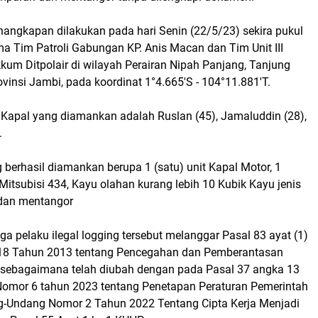
nangkapan dilakukan pada hari Senin (22/5/23) sekira pukul
a Tim Patroli Gabungan KP. Anis Macan dan Tim Unit III
kkum Ditpolair di wilayah Perairan Nipah Panjang, Tanjung
vinsi Jambi, pada koordinat 1°4.665'S - 104°11.881'T.
apal yang diamankan adalah Ruslan (45), Jamaluddin (28),
.
 berhasil diamankan berupa 1 (satu) unit Kapal Motor, 1
 Mitsubisi 434, Kayu olahan kurang lebih 10 Kubik Kayu jenis
dan mentangor
iga pelaku ilegal logging tersebut melanggar Pasal 83 ayat (1)
.18 Tahun 2013 tentang Pencegahan dan Pemberantasan
 sebagaimana telah diubah dengan pada Pasal 37 angka 13
omor 6 tahun 2023 tentang Penetapan Peraturan Pemerintah
-Undang Nomor 2 Tahun 2022 Tentang Cipta Kerja Menjadi