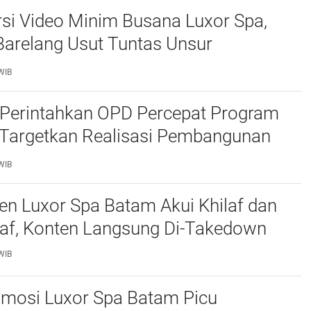
si Video Minim Busana Luxor Spa,
Barelang Usut Tuntas Unsur
ran Hukum
WIB
Perintahkan OPD Percepat Program
, Targetkan Realisasi Pembangunan
50 Persen
WIB
n Luxor Spa Batam Akui Khilaf dan
af, Konten Langsung Di-Takedown
WIB
omosi Luxor Spa Batam Picu