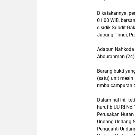
Dikatakannya, pe
01.00 WIB, bersam
sisidik Subdit Ga
Jabung Timur, Pro
Adapun Nahkoda K
Abdurahman (24)
Barang bukti yang
(satu) unit mesin
rimba campuran 
Dalam hal ini, ket
huruf b UU RI No
Perusakan Hutan
Undang-Undang N
Pengganti Undang