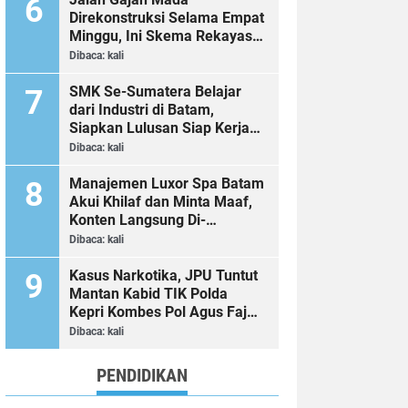
Direkonstruksi Selama Empat
Minggu, Ini Skema Rekayasa
Lalu Lintasnya
Dibaca:
kali
SMK Se-Sumatera Belajar
dari Industri di Batam,
Siapkan Lulusan Siap Kerja
Era Digital
Dibaca:
kali
Manajemen Luxor Spa Batam
Akui Khilaf dan Minta Maaf,
Konten Langsung Di-
Takedown
Dibaca:
kali
Kasus Narkotika, JPU Tuntut
Mantan Kabid TIK Polda
Kepri Kombes Pol Agus Fajar
Sutrisno 2 Tahun 6 Bulan
Dibaca:
kali
Penjara
PENDIDIKAN