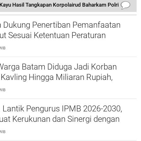
Kayu Hasil Tangkapan Korpolairud Baharkam Polri
 Dukung Penertiban Pemanfaatan
t Sesuai Ketentuan Peraturan
g-undangan
WIB
Warga Batam Diduga Jadi Korban
Kavling Hingga Miliaran Rupiah,
e Polda Kepri Jalan di Tempat?
WIB
a Lantik Pengurus IPMB 2026-2030,
uat Kerukunan dan Sinergi dengan
atam
WIB