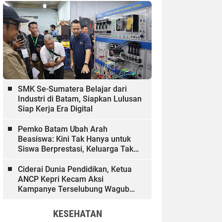
SMK Se-Sumatera Belajar dari
Industri di Batam, Siapkan Lulusan
Siap Kerja Era Digital
Pemko Batam Ubah Arah
Beasiswa: Kini Tak Hanya untuk
Siswa Berprestasi, Keluarga Tak
Mampu dan Hinterland Ikut
Dibiayai
Ciderai Dunia Pendidikan, Ketua
ANCP Kepri Kecam Aksi
Kampanye Terselubung Wagub
Kepri
KESEHATAN