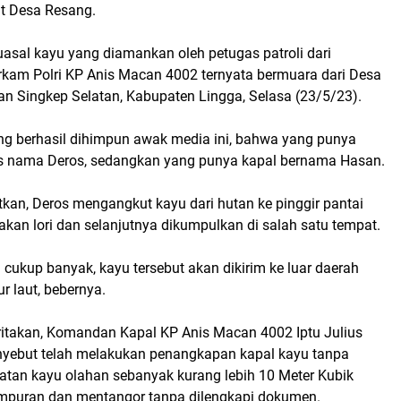
t Desa Resang.
asal kayu yang diamankan oleh petugas patroli dari
rkam Polri KP Anis Macan 4002 ternyata bermuara dari Desa
n Singkep Selatan, Kabupaten Lingga, Selasa (23/5/23).
ang berhasil dihimpun awak media ini, bahwa yang punya
as nama Deros, sedangkan yang punya kapal bernama Hasan.
an, Deros mengangkut kayu dari hutan ke pinggir pantai
an lori dan selanjutnya dikumpulkan di salah satu tempat.
cukup banyak, kayu tersebut akan dikirim ke luar daerah
 laut, bebernya.
itakan, Komandan Kapal KP Anis Macan 4002 Iptu Julius
yebut telah melakukan penangkapan kapal kayu tanpa
an kayu olahan sebanyak kurang lebih 10 Meter Kubik
ampuran dan mentangor tanpa dilengkapi dokumen.