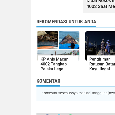
Muat Rokok I
4002 Saat Mel
REKOMENDASI UNTUK ANDA
KP Anis Macan
Pengiriman
4002 Tangkap
Ratusan Bata
Pelaku Ilegal
Kayu Ilegal
Logging Asal
Digagalkan
Lingga
Ditpolairud P
KOMENTAR
Komentar sepenuhnya menjadi tanggung jawab