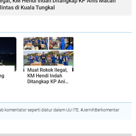
legal, KM Hendi Indah Ditangkap KP Anis Macan
intas di Kuala Tungkal
Muat Rokok Ilegal,
ng
KM Hendi Indah
Ditangkap KP Anis
Macan 4002 Saat
olda
Melintas di Kuala
Tungkal
 komentator seperti diatur dalam UU ITE. #JernihBerkomentar