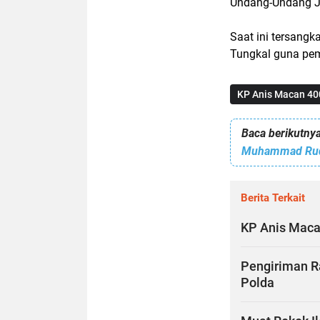
Undang-Undang Jo
Saat ini tersangk
Tungkal guna peme
KP Anis Macan 40
Baca berikutnya
Berita Terkait
KP Anis Maca
Pengiriman Ra
Polda