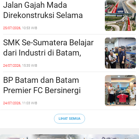
Jalan Gajah Mada
Direkonstruksi Selama
Empat Minggu, Ini Skema
25/07/2026,
10:53 WIB
Rekayasa Lalu Lintasnya
SMK Se-Sumatera Belajar
dari Industri di Batam,
Siapkan Lulusan Siap Kerja
24/07/2026,
15:35 WIB
Era Digital
BP Batam dan Batam
Premier FC Bersinergi
Cetak Generasi Emas
24/07/2026,
11:03 WIB
Sepak Bola Kepri
LIHAT SEMUA