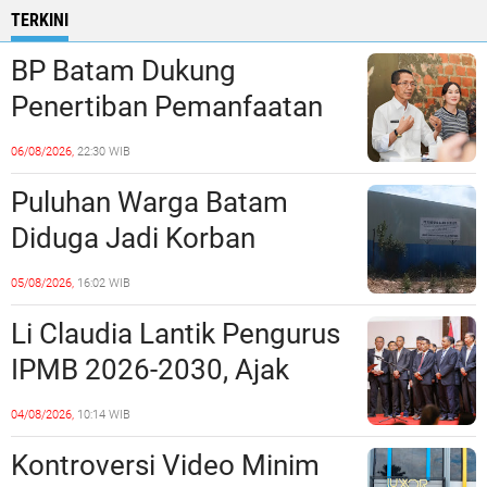
TERKINI
BP Batam Dukung
Penertiban Pemanfaatan
Ruang Laut Sesuai
06/08/2026,
22:30 WIB
Ketentuan Peraturan
Puluhan Warga Batam
Perundang-undangan
Diduga Jadi Korban
Penipuan Kavling Hingga
05/08/2026,
16:02 WIB
Miliaran Rupiah, Laporan ke
Li Claudia Lantik Pengurus
Polda Kepri Jalan di
IPMB 2026-2030, Ajak
Tempat?
Perkuat Kerukunan dan
04/08/2026,
10:14 WIB
Sinergi dengan Pemko
Kontroversi Video Minim
Batam