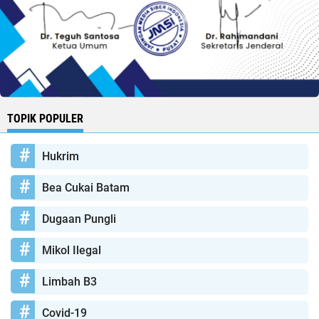
TOPIK POPULER
Hukrim
Bea Cukai Batam
Dugaan Pungli
Mikol Ilegal
Limbah B3
Covid-19