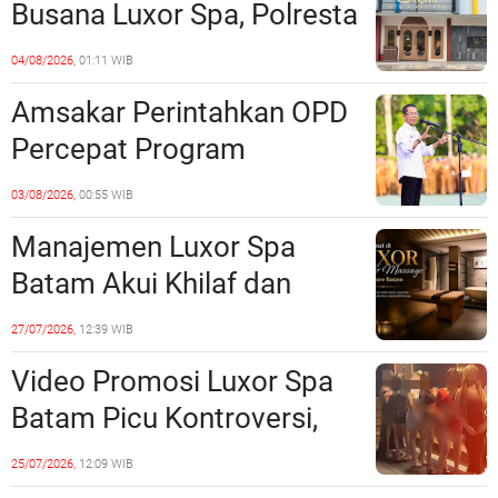
Busana Luxor Spa, Polresta
Barelang Usut Tuntas
04/08/2026,
01:11 WIB
Unsur Pelanggaran Hukum
Amsakar Perintahkan OPD
Percepat Program
Prioritas, Targetkan
03/08/2026,
00:55 WIB
Realisasi Pembangunan
Manajemen Luxor Spa
Lampaui 50 Persen
Batam Akui Khilaf dan
Minta Maaf, Konten
27/07/2026,
12:39 WIB
Langsung Di-Takedown
Video Promosi Luxor Spa
Batam Picu Kontroversi,
Dinilai Bermuatan Sensual
25/07/2026,
12:09 WIB