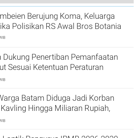
Diplomasi Duta Besar Palestina untuk Indonesia
Ambeien Berujung Koma, Keluarga
ika Polisikan RS Awal Bros Botania
WIB
 Dukung Penertiban Pemanfaatan
t Sesuai Ketentuan Peraturan
g-undangan
WIB
Warga Batam Diduga Jadi Korban
Kavling Hingga Miliaran Rupiah,
e Polda Kepri Jalan di Tempat?
WIB