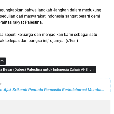
ngungkapkan bahwa langkah -langkah dalam medukung
epedulian dari masyarakat Indonesia sangat berarti demi
litas rakyat Palestina.
sa seperti keluarga dan menjadikan kami sebagai satu
k terlepas dari bangsa ini," ujarnya. (r/Esn)
am
ta Besar (Dubes) Palestina untuk Indonesia Zuhair Al-Shun
:
Kepala BP Batam Ajak Srikandi Pemuda Pancasila Berkolaborasi Membangun Batam