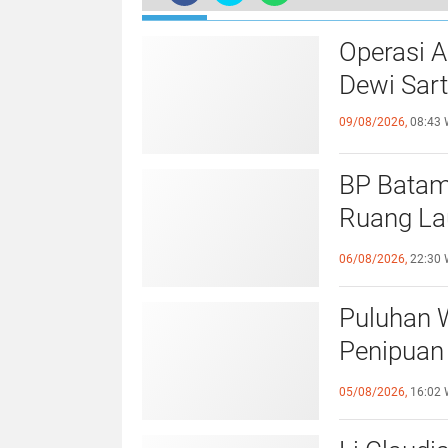
Kepala BP Batam Terima Kunjungan 
Operasi 
Dewi Sart
09/08/2026,
08:43 
BP Batam
Ruang Lau
Perundan
06/08/2026,
22:30 
Puluhan 
Penipuan 
Laporan k
05/08/2026,
16:02 