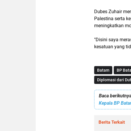
Dubes Zuhair me
Palestina serta k
meningkatkan mora
"Disini saya mera
kesatuan yang tida
Batam
BP Bat
Diplomasi dari Du
Baca berikutnya
Berita Terkait