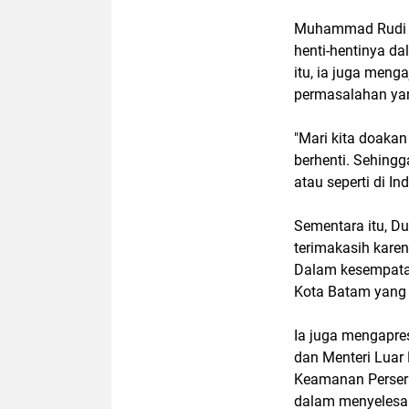
Muhammad Rudi be
henti-hentinya d
itu, ia juga men
permasalahan yang 
"Mari kita doaka
berhenti. Sehingga
atau seperti di In
Sementara itu, D
terimakasih kare
Dalam kesempatan
Kota Batam yang t
Ia juga mengapre
dan Menteri Luar
Keamanan Perser
dalam menyelesaik