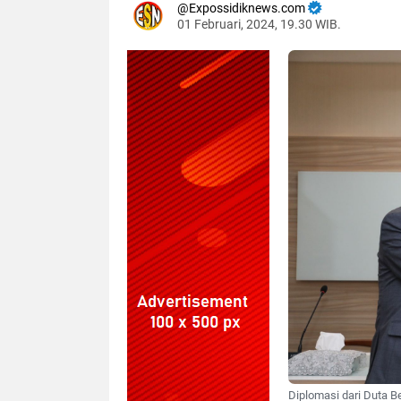
Expossidiknews.com
01 Februari, 2024, 19.30 WIB.
Dibaca:
kali
Diplomasi dari Duta B