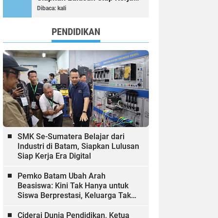
Era Digital
Dibaca:
kali
PENDIDIKAN
SMK Se-Sumatera Belajar dari
Industri di Batam, Siapkan Lulusan
Siap Kerja Era Digital
Pemko Batam Ubah Arah
Beasiswa: Kini Tak Hanya untuk
Siswa Berprestasi, Keluarga Tak
Mampu dan Hinterland Ikut
Dibiayai
Ciderai Dunia Pendidikan, Ketua