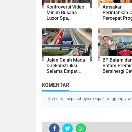
Kontroversi Video
Amsakar
Minim Busana
Perintahkan 
Luxor Spa,
Percepat Pro
Polresta Barelang
Prioritas,
Usut Tuntas Unsur
Targetkan
Pelanggaran
Realisasi
Hukum
Pembanguna
Lampaui 50
Persen
Jalan Gajah Mada
BP Batam da
Direkonstruksi
Batam Premie
Selama Empat
Bersinergi Ce
Minggu, Ini Skema
Generasi Em
Rekayasa Lalu
Sepak Bola Ke
KOMENTAR
Lintasnya
Komentar sepenuhnya menjadi tanggung jawab
TERKINI