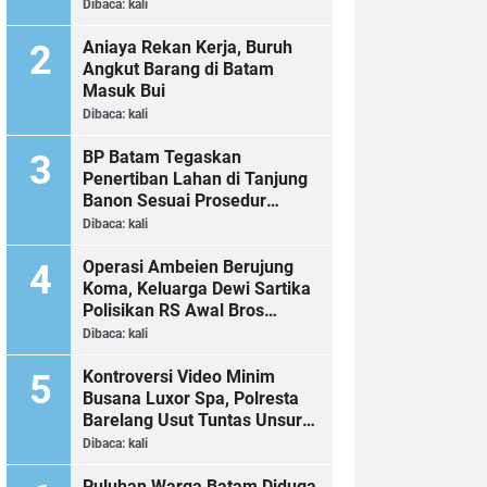
Dibaca:
kali
Aniaya Rekan Kerja, Buruh
Angkut Barang di Batam
Masuk Bui
Dibaca:
kali
BP Batam Tegaskan
Penertiban Lahan di Tanjung
Banon Sesuai Prosedur
Hukum
Dibaca:
kali
Operasi Ambeien Berujung
Koma, Keluarga Dewi Sartika
Polisikan RS Awal Bros
Botania
Dibaca:
kali
Kontroversi Video Minim
Busana Luxor Spa, Polresta
Barelang Usut Tuntas Unsur
Pelanggaran Hukum
Dibaca:
kali
Puluhan Warga Batam Diduga