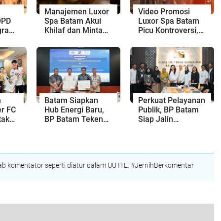
Manajemen Luxor
Video Promosi
OPD
Spa Batam Akui
Luxor Spa Batam
gram
Khilaf dan Minta
Picu Kontroversi,
Maaf, Konten
Dinilai Bermuatan
Langsung Di-
Sensual
Takedown
n
n
Batam Siapkan
Perkuat Pelayanan
r FC
Hub Energi Baru,
Publik, BP Batam
tak
BP Batam Teken
Siap Jalin
as
Kesepakatan
Kolaborasi dengan
pri
Strategis dengan
Kantor Bahasa
Panbil Group dan
Kepri
PLN Batam
 komentator seperti diatur dalam UU ITE. #JernihBerkomentar