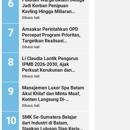
Jadi Korban Penipuan
Kavling Hingga Miliaran
Rupiah, Laporan ke Polda
Dibaca:
kali
Kepri Jalan di Tempat?
Amsakar Perintahkan OPD
Percepat Program Prioritas,
Targetkan Realisasi
Pembangunan Lampaui 50
Dibaca:
kali
Persen
Li Claudia Lantik Pengurus
IPMB 2026-2030, Ajak
Perkuat Kerukunan dan
Sinergi dengan Pemko Batam
Dibaca:
kali
Manajemen Luxor Spa Batam
Akui Khilaf dan Minta Maaf,
Konten Langsung Di-
Takedown
Dibaca:
kali
SMK Se-Sumatera Belajar
dari Industri di Batam,
Siapkan Lulusan Siap Kerja