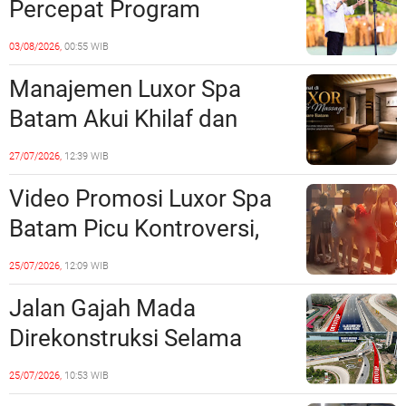
Percepat Program
Prioritas, Targetkan
03/08/2026,
00:55 WIB
Realisasi Pembangunan
Manajemen Luxor Spa
Lampaui 50 Persen
Batam Akui Khilaf dan
Minta Maaf, Konten
27/07/2026,
12:39 WIB
Langsung Di-Takedown
Video Promosi Luxor Spa
Batam Picu Kontroversi,
Dinilai Bermuatan Sensual
25/07/2026,
12:09 WIB
Jalan Gajah Mada
Direkonstruksi Selama
Empat Minggu, Ini Skema
25/07/2026,
10:53 WIB
Rekayasa Lalu Lintasnya