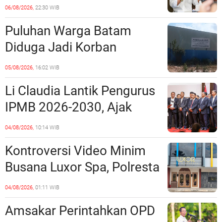
Ruang Laut Sesuai
06/08/2026,
22:30 WIB
Ketentuan Peraturan
Puluhan Warga Batam
Perundang-undangan
Diduga Jadi Korban
Penipuan Kavling Hingga
05/08/2026,
16:02 WIB
Miliaran Rupiah, Laporan ke
Li Claudia Lantik Pengurus
Polda Kepri Jalan di
IPMB 2026-2030, Ajak
Tempat?
Perkuat Kerukunan dan
04/08/2026,
10:14 WIB
Sinergi dengan Pemko
Kontroversi Video Minim
Batam
Busana Luxor Spa, Polresta
Barelang Usut Tuntas
04/08/2026,
01:11 WIB
Unsur Pelanggaran Hukum
Amsakar Perintahkan OPD