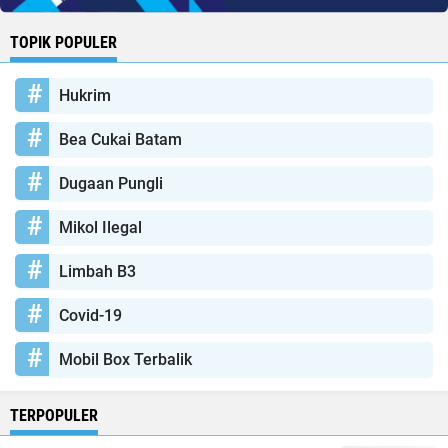
TOPIK POPULER
Hukrim
Bea Cukai Batam
Dugaan Pungli
Mikol Ilegal
Limbah B3
Covid-19
Mobil Box Terbalik
TERPOPULER