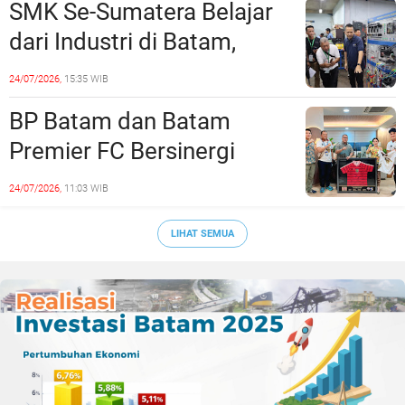
SMK Se-Sumatera Belajar
dari Industri di Batam,
Siapkan Lulusan Siap Kerja
24/07/2026,
15:35 WIB
Era Digital
BP Batam dan Batam
Premier FC Bersinergi
Cetak Generasi Emas
24/07/2026,
11:03 WIB
Sepak Bola Kepri
LIHAT SEMUA