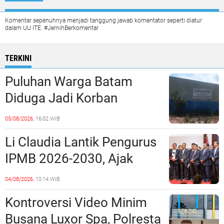
Komentar sepenuhnya menjadi tanggung jawab komentator seperti diatur
dalam UU ITE. #JernihBerkomentar
TERKINI
Puluhan Warga Batam
Diduga Jadi Korban
Penipuan Kavling Hingga
05/08/2026,
16:02 WIB
Miliaran Rupiah, Laporan ke
Li Claudia Lantik Pengurus
Polda Kepri Jalan di
IPMB 2026-2030, Ajak
Tempat?
Perkuat Kerukunan dan
04/08/2026,
10:14 WIB
Sinergi dengan Pemko
Kontroversi Video Minim
Batam
Busana Luxor Spa, Polresta