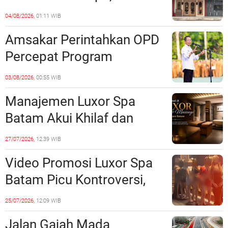
Barelang Usut Tuntas
04/08/2026,
01:11 WIB
Unsur Pelanggaran Hukum
Amsakar Perintahkan OPD
Percepat Program
Prioritas, Targetkan
03/08/2026,
00:55 WIB
Realisasi Pembangunan
Manajemen Luxor Spa
Lampaui 50 Persen
Batam Akui Khilaf dan
Minta Maaf, Konten
27/07/2026,
12:39 WIB
Langsung Di-Takedown
Video Promosi Luxor Spa
Batam Picu Kontroversi,
Dinilai Bermuatan Sensual
25/07/2026,
12:09 WIB
Jalan Gajah Mada