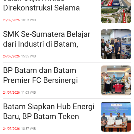
Direkonstruksi Selama
Empat Minggu, Ini Skema
25/07/2026,
10:53 WIB
Rekayasa Lalu Lintasnya
SMK Se-Sumatera Belajar
dari Industri di Batam,
Siapkan Lulusan Siap Kerja
24/07/2026,
15:35 WIB
Era Digital
BP Batam dan Batam
Premier FC Bersinergi
Cetak Generasi Emas
24/07/2026,
11:03 WIB
Sepak Bola Kepri
Batam Siapkan Hub Energi
Baru, BP Batam Teken
Kesepakatan Strategis
24/07/2026,
10:57 WIB