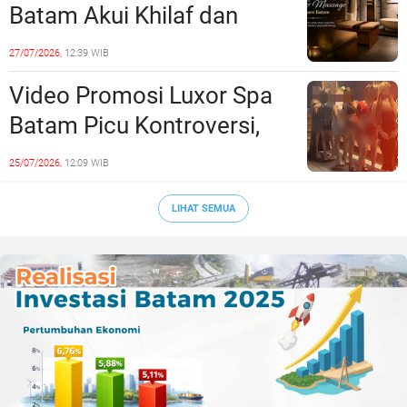
Batam Akui Khilaf dan
Minta Maaf, Konten
27/07/2026,
12:39 WIB
Langsung Di-Takedown
Video Promosi Luxor Spa
Batam Picu Kontroversi,
Dinilai Bermuatan Sensual
25/07/2026,
12:09 WIB
LIHAT SEMUA