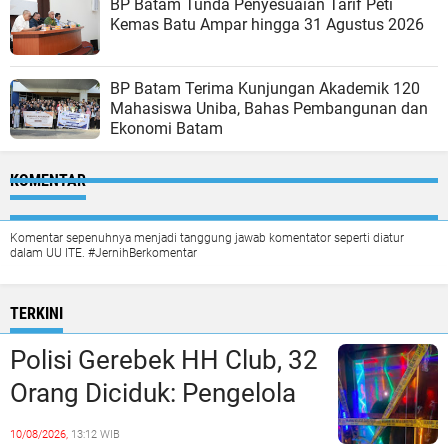
BP Batam Tunda Penyesuaian Tarif Peti
Kemas Batu Ampar hingga 31 Agustus 2026
BP Batam Terima Kunjungan Akademik 120
Mahasiswa Uniba, Bahas Pembangunan dan
Ekonomi Batam
KOMENTAR
Komentar sepenuhnya menjadi tanggung jawab komentator seperti diatur
dalam UU ITE. #JernihBerkomentar
TERKINI
Polisi Gerebek HH Club, 32
Orang Diciduk: Pengelola
dan Manajeman Terlibat
10/08/2026,
13:12 WIB