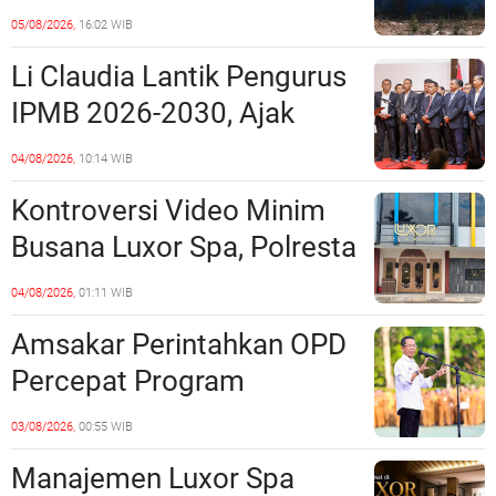
Penipuan Kavling Hingga
05/08/2026,
16:02 WIB
Miliaran Rupiah, Laporan ke
Li Claudia Lantik Pengurus
Polda Kepri Jalan di
IPMB 2026-2030, Ajak
Tempat?
Perkuat Kerukunan dan
04/08/2026,
10:14 WIB
Sinergi dengan Pemko
Kontroversi Video Minim
Batam
Busana Luxor Spa, Polresta
Barelang Usut Tuntas
04/08/2026,
01:11 WIB
Unsur Pelanggaran Hukum
Amsakar Perintahkan OPD
Percepat Program
Prioritas, Targetkan
03/08/2026,
00:55 WIB
Realisasi Pembangunan
Manajemen Luxor Spa
Lampaui 50 Persen