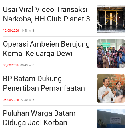
Peredaran Narkoba?
Usai Viral Video Transaksi
Narkoba, HH Club Planet 3
Dikabarkan Digerebek
10/08/2026,
10:58 WIB
Dittipidnarkoba Bareskrim
Operasi Ambeien Berujung
Polri?
Koma, Keluarga Dewi
Sartika Polisikan RS Awal
09/08/2026,
08:43 WIB
Bros Botania
BP Batam Dukung
Penertiban Pemanfaatan
Ruang Laut Sesuai
06/08/2026,
22:30 WIB
Ketentuan Peraturan
Puluhan Warga Batam
Perundang-undangan
Diduga Jadi Korban