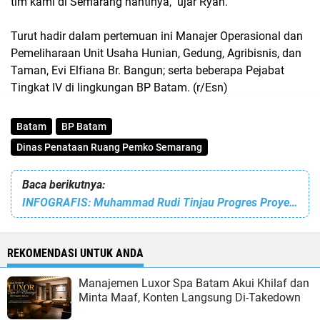
tim kami di Semarang nantinya," ujar Ryan.
Turut hadir dalam pertemuan ini Manajer Operasional dan
Pemeliharaan Unit Usaha Hunian, Gedung, Agribisnis, dan
Taman, Evi Elfiana Br. Bangun; serta beberapa Pejabat
Tingkat IV di lingkungan BP Batam. (r/Esn)
Batam
BP Batam
Dinas Penataan Ruang Pemko Semarang
Baca berikutnya:
INFOGRAFIS: Muhammad Rudi Tinjau Progres Proyek Infrastruktur
REKOMENDASI UNTUK ANDA
Manajemen Luxor Spa Batam Akui Khilaf dan
Minta Maaf, Konten Langsung Di-Takedown