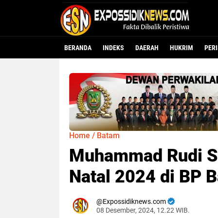
BERANDA
INDEKS
DAERAH
HUKRIM
PER
Home
/
Batam
Muhammad Rudi S
Natal 2024 di BP 
Expossidiknews.com
08 Desember, 2024, 12.22 WIB.
Dibaca:
ka