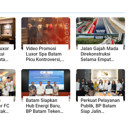
uxor
Video Promosi
Jalan Gajah Mada
ui
Luxor Spa Batam
Direkonstruksi
nta
Picu Kontroversi,
Selama Empat
Dinilai Bermuatan
Minggu, Ini Skema
Sensual
Rekayasa Lalu
Lintasnya
n
Batam Siapkan
Perkuat Pelayanan
r FC
Hub Energi Baru,
Publik, BP Batam
tak
BP Batam Teken
Siap Jalin
as
Kesepakatan
Kolaborasi dengan
pri
Strategis dengan
Kantor Bahasa
Panbil Group dan
Kepri