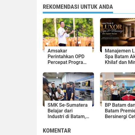
REKOMENDASI UNTUK ANDA
Amsakar
Manajemen L
Perintahkan OPD
Spa Batam Ak
Percepat Program
Khilaf dan Mi
Prioritas,
Maaf, Konten
Targetkan
Langsung Di-
Realisasi
Takedown
Pembangunan
Lampaui 50
Persen
SMK Se-Sumatera
BP Batam da
Belajar dari
Batam Premie
Industri di Batam,
Bersinergi Ce
Siapkan Lulusan
Generasi Em
Siap Kerja Era
Sepak Bola Ke
KOMENTAR
Digital