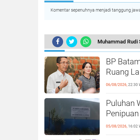
Komentar sepenuhnya menjadi tanggung jawab
Muhammad Rudi S
TERKINI
BP Batam
Ruang Lau
Perundan
06/08/2026,
22:30 
Puluhan 
Penipuan 
Laporan k
05/08/2026,
16:02 