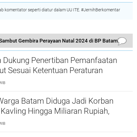
PLN Batam
 komentator seperti diatur dalam UU ITE. #JernihBerkomentar
ambut Gembira Perayaan Natal 2024 di BP Batam
 Dukung Penertiban Pemanfaatan
t Sesuai Ketentuan Peraturan
g-undangan
WIB
Warga Batam Diduga Jadi Korban
Kavling Hingga Miliaran Rupiah,
e Polda Kepri Jalan di Tempat?
WIB