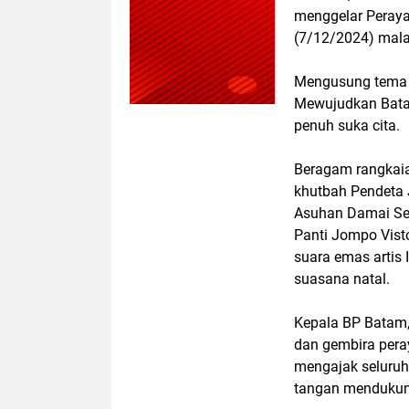
menggelar Perayaa
(7/12/2024) mal
Mengusung tema 
Mewujudkan Batam
penuh suka cita.
Beragam rangkaia
khutbah Pendeta 
Asuhan Damai Sej
Panti Jompo Vist
suara emas artis
suasana natal.
Kepala BP Batam
dan gembira pera
mengajak seluruh
tangan mendukun