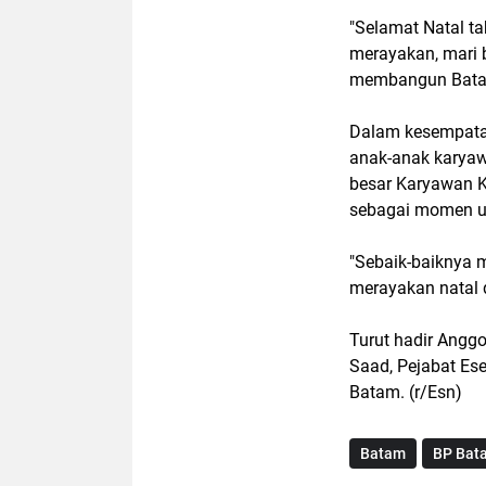
"Selamat Natal t
merayakan, mari 
membangun Batam
Dalam kesempatan
anak-anak karyaw
besar Karyawan K
sebagai momen un
"Sebaik-baiknya 
merayakan natal d
Turut hadir Angg
Saad, Pejabat Es
Batam. (r/Esn)
Batam
BP Bat