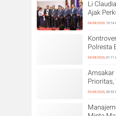
Li Claudi
Ajak Perk
Pemko B
04/08/2026,
10:14 
Kontrover
Polresta 
Pelangga
04/08/2026,
01:11 
Amsakar 
Prioritas
Lampaui 
03/08/2026,
00:55 
Manajeme
Minta Ma