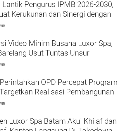
a Lantik Pengurus IPMB 2026-2030,
uat Kerukunan dan Sinergi dengan
atam
WIB
si Video Minim Busana Luxor Spa,
Barelang Usut Tuntas Unsur
ran Hukum
WIB
Perintahkan OPD Percepat Program
, Targetkan Realisasi Pembangunan
50 Persen
WIB
n Luxor Spa Batam Akui Khilaf dan
af, Konten Langsung Di-Takedown