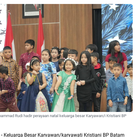
mmad Rudi hadir perayaan natal keluarga besar Karyawan/i Kristiani BP
 -
Keluarga Besar Karyawan/karyawati Kristiani BP Batam