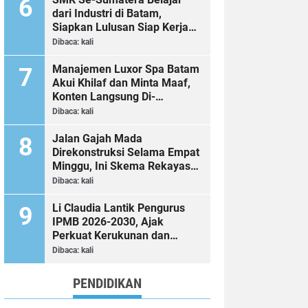
dari Industri di Batam,
Siapkan Lulusan Siap Kerja
Era Digital
Dibaca:
kali
Manajemen Luxor Spa Batam
Akui Khilaf dan Minta Maaf,
Konten Langsung Di-
Takedown
Dibaca:
kali
Jalan Gajah Mada
Direkonstruksi Selama Empat
Minggu, Ini Skema Rekayasa
Lalu Lintasnya
Dibaca:
kali
Li Claudia Lantik Pengurus
IPMB 2026-2030, Ajak
Perkuat Kerukunan dan
Sinergi dengan Pemko Batam
Dibaca:
kali
PENDIDIKAN