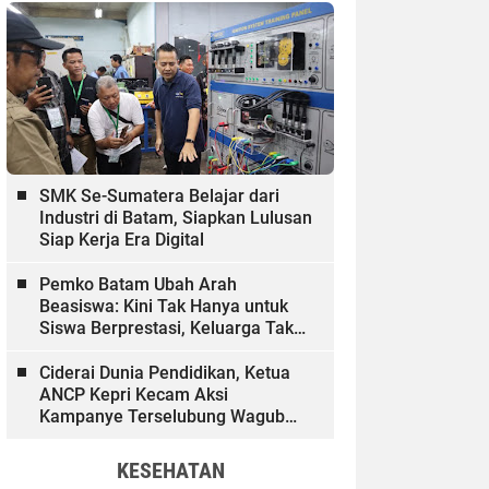
SMK Se-Sumatera Belajar dari
Industri di Batam, Siapkan Lulusan
Siap Kerja Era Digital
Pemko Batam Ubah Arah
Beasiswa: Kini Tak Hanya untuk
Siswa Berprestasi, Keluarga Tak
Mampu dan Hinterland Ikut
Dibiayai
Ciderai Dunia Pendidikan, Ketua
ANCP Kepri Kecam Aksi
Kampanye Terselubung Wagub
Kepri
KESEHATAN