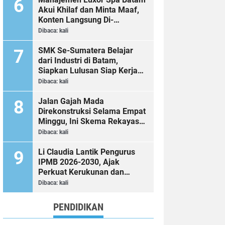
Akui Khilaf dan Minta Maaf,
Konten Langsung Di-
Takedown
Dibaca:
kali
SMK Se-Sumatera Belajar
dari Industri di Batam,
Siapkan Lulusan Siap Kerja
Era Digital
Dibaca:
kali
Jalan Gajah Mada
Direkonstruksi Selama Empat
Minggu, Ini Skema Rekayasa
Lalu Lintasnya
Dibaca:
kali
Li Claudia Lantik Pengurus
IPMB 2026-2030, Ajak
Perkuat Kerukunan dan
Sinergi dengan Pemko Batam
Dibaca:
kali
PENDIDIKAN