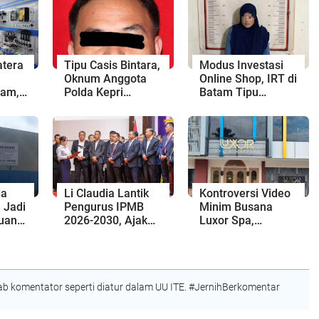
tera
Tipu Casis Bintara,
Modus Investasi
Oknum Anggota
Online Shop, IRT di
tam,
Polda Kepri
Batam Tipu
san
Diciduk
Tetangganya
a
hingga Ratusan
juta Rupiah
ga
Li Claudia Lantik
Kontroversi Video
 Jadi
Pengurus IPMB
Minim Busana
uan
2026-2030, Ajak
Luxor Spa,
ga
Perkuat Kerukunan
Polresta Barelang
ah,
dan Sinergi
Usut Tuntas Unsur
olda
dengan Pemko
Pelanggaran
Batam
Hukum
 komentator seperti diatur dalam UU ITE. #JernihBerkomentar