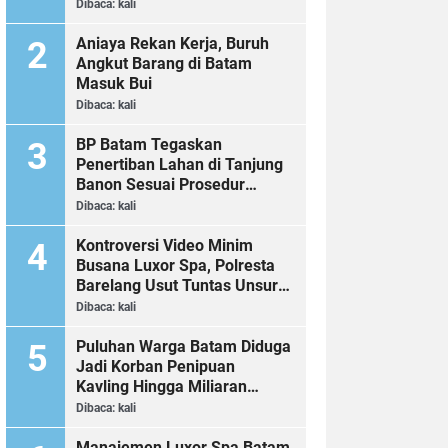
Dibaca:
kali
Aniaya Rekan Kerja, Buruh
Angkut Barang di Batam
Masuk Bui
Dibaca:
kali
BP Batam Tegaskan
Penertiban Lahan di Tanjung
Banon Sesuai Prosedur
Hukum
Dibaca:
kali
Kontroversi Video Minim
Busana Luxor Spa, Polresta
Barelang Usut Tuntas Unsur
Pelanggaran Hukum
Dibaca:
kali
Puluhan Warga Batam Diduga
Jadi Korban Penipuan
Kavling Hingga Miliaran
Rupiah, Laporan ke Polda
Dibaca:
kali
Kepri Jalan di Tempat?
Manajemen Luxor Spa Batam