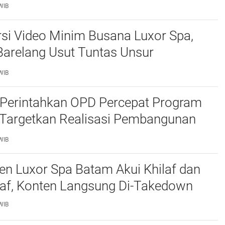
atam
WIB
si Video Minim Busana Luxor Spa,
Barelang Usut Tuntas Unsur
ran Hukum
WIB
Perintahkan OPD Percepat Program
, Targetkan Realisasi Pembangunan
50 Persen
WIB
n Luxor Spa Batam Akui Khilaf dan
af, Konten Langsung Di-Takedown
WIB