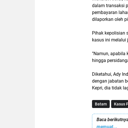
dalam transaksi 
pembayaran lahan
dilaporkan oleh p
Pihak kepolisian 
kasus ini melalui
"Namun, apabila k
hingga persidanga
Diketahui, Ady I
dengan jabatan b
Kepri, dia tidak l
Batam
Kasus 
Baca berikutnya
memuat...