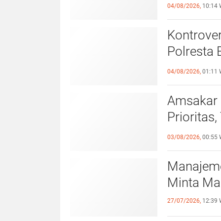
Pemko B
04/08/2026,
10:14 
Kontrover
Polresta 
Pelangga
04/08/2026,
01:11 
Amsakar 
Prioritas
Lampaui 
03/08/2026,
00:55 
Manajeme
Minta Ma
27/07/2026,
12:39 