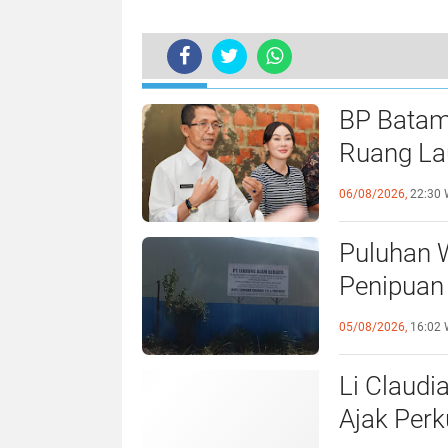
TERKINI
BP Batam
Ruang Lau
Perundan
06/08/2026,
22:30 
Puluhan 
Penipuan 
Laporan k
05/08/2026,
16:02 
Li Claudi
Ajak Perk