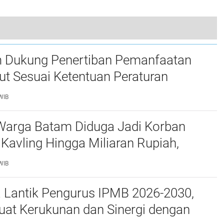
Ketua Umum HIPKI Ady Indra Pawennari Ditangkap Polisi Kasus Dugaan Penipuan Pematangan Lahan di Bintan
 Dukung Penertiban Pemanfaatan
t Sesuai Ketentuan Peraturan
g-undangan
WIB
Warga Batam Diduga Jadi Korban
Kavling Hingga Miliaran Rupiah,
e Polda Kepri Jalan di Tempat?
WIB
a Lantik Pengurus IPMB 2026-2030,
uat Kerukunan dan Sinergi dengan