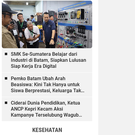
SMK Se-Sumatera Belajar dari
Industri di Batam, Siapkan Lulusan
Siap Kerja Era Digital
Pemko Batam Ubah Arah
Beasiswa: Kini Tak Hanya untuk
Siswa Berprestasi, Keluarga Tak
Mampu dan Hinterland Ikut
Dibiayai
Ciderai Dunia Pendidikan, Ketua
ANCP Kepri Kecam Aksi
Kampanye Terselubung Wagub
Kepri
KESEHATAN