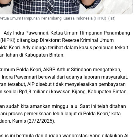
 Ketua Umum Himpunan Penambang Kuarsa Indonesia (HIPKI). (Ist)
 -
Ady Indra Pawennari, Ketua Umum Himpunan Penambang
 (HIPKI) ditangkap Direktorat Reserse Kriminal Umum
lda Kepri. Ady diduga terlibat dalam kasus penipuan terkait
n lahan di Kabupaten Bintan.
skrimum Polda Kepri, AKBP Arthur Sitindaon mengatakan,
Indra Pawennari berawal dari adanya laporan masyarakat.
ran tersebut, AIP disebut tidak menyelesaikan pembayaran
senilai Rp1,8 miliar di kawasan Kijang, Kabupaten Bintan.
n sudah kita amankan minggu lalu. Saat ini telah ditahan
ni proses pemeriksaan lebih lanjut di Polda Kepri," kata
ndaon, Kamis (27/2/2025).
asus ini bermula dari dugaan wanprestasi yang dilakukan AI