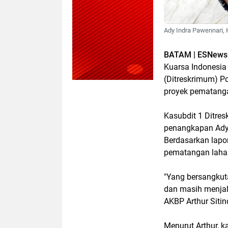
Ady Indra Pawennari,
BATAM | ESNews
Kuarsa Indonesia
(Ditreskrimum) Po
proyek pematanga
Kasubdit 1 Ditre
penangkapan Ady 
Berdasarkan lapo
pematangan lahan 
"Yang bersangkuta
dan masih menjala
AKBP Arthur Siti
Menurut Arthur, k