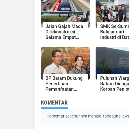
Jalan Gajah Mada
SMK Se-Suma
Direkonstruksi
Belajar dari
Selama Empat
Industri di Ba
Minggu, Ini Skema
Siapkan Lulu
Rekayasa Lalu
Siap Kerja Er
Lintasnya
Digital
BP Batam Dukung
Puluhan War
Penertiban
Batam Diduga
Pemanfaatan
Korban Penip
Ruang Laut Sesuai
Kavling Hing
Ketentuan
Miliaran Rupi
KOMENTAR
Peraturan
Laporan ke P
Perundang-
Kepri Jalan di
undangan
Komentar sepenuhnya menjadi tanggung jawab
Tempat?