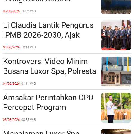
Penipuan Kavling Hingga
05/08/2026,
16:02 WIB
Miliaran Rupiah, Laporan ke
Li Claudia Lantik Pengurus
Polda Kepri Jalan di
IPMB 2026-2030, Ajak
Tempat?
Perkuat Kerukunan dan
04/08/2026,
10:14 WIB
Sinergi dengan Pemko
Kontroversi Video Minim
Batam
Busana Luxor Spa, Polresta
Barelang Usut Tuntas
04/08/2026,
01:11 WIB
Unsur Pelanggaran Hukum
Amsakar Perintahkan OPD
Percepat Program
Prioritas, Targetkan
03/08/2026,
00:55 WIB
Realisasi Pembangunan
Manajemen Luxor Spa