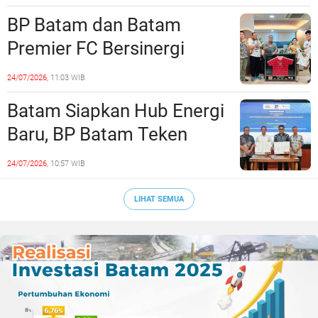
Era Digital
BP Batam dan Batam
Premier FC Bersinergi
Cetak Generasi Emas
24/07/2026,
11:03 WIB
Sepak Bola Kepri
Batam Siapkan Hub Energi
Baru, BP Batam Teken
Kesepakatan Strategis
24/07/2026,
10:57 WIB
dengan Panbil Group dan
PLN Batam
LIHAT SEMUA