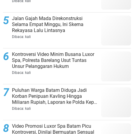
Dibaca:
kali
Jalan Gajah Mada Direkonstruksi
Selama Empat Minggu, Ini Skema
Rekayasa Lalu Lintasnya
Dibaca:
kali
Kontroversi Video Minim Busana Luxor
Spa, Polresta Barelang Usut Tuntas
Unsur Pelanggaran Hukum
Dibaca:
kali
Puluhan Warga Batam Diduga Jadi
Korban Penipuan Kavling Hingga
Miliaran Rupiah, Laporan ke Polda Kepri
Jalan di Tempat?
Dibaca:
kali
Video Promosi Luxor Spa Batam Picu
Kontroversi, Dinilai Bermuatan Sensual