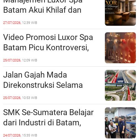
Lampaui 50 Persen
Batam Akui Khilaf dan
Minta Maaf, Konten
27/07/2026,
12:39 WIB
Langsung Di-Takedown
Video Promosi Luxor Spa
Batam Picu Kontroversi,
Dinilai Bermuatan Sensual
25/07/2026,
12:09 WIB
Jalan Gajah Mada
Direkonstruksi Selama
Empat Minggu, Ini Skema
25/07/2026,
10:53 WIB
Rekayasa Lalu Lintasnya
SMK Se-Sumatera Belajar
dari Industri di Batam,
Siapkan Lulusan Siap Kerja
24/07/2026,
15:35 WIB