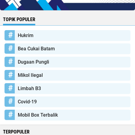
TOPIK POPULER
Hukrim
Bea Cukai Batam
Dugaan Pungli
Mikol Ilegal
Limbah B3
Covid-19
Mobil Box Terbalik
TERPOPULER