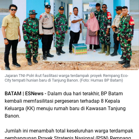
Jajaran TNI-Polri ikut fasilitasi warga terdampak proyek Rempang Eco-
City tempati hunian baru di Tanjung Banon. (Foto: Humas BP Batam)
BATAM | ESNews -
Dalam dua hari terakhir, BP Batam
kembali memfasilitasi pergeseran terhadap 8 Kepala
Keluarga (KK) menuju rumah baru di Kawasan Tanjung
Banon.
Jumlah ini menambah total keseluruhan warga terdampak
pembangunan Proyek Strategis Nasional (PSN) Rempang