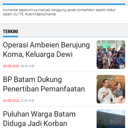
Komentar sepenuhnya menjadi tanggung jawab komentator seperti diatur
dalam UU ITE. #JernihBerkomentar
TERKINI
Operasi Ambeien Berujung
Koma, Keluarga Dewi
Sartika Polisikan RS Awal
09/08/2026,
08:43 WIB
Bros Botania
BP Batam Dukung
Penertiban Pemanfaatan
Ruang Laut Sesuai
06/08/2026,
22:30 WIB
Ketentuan Peraturan
Puluhan Warga Batam
Perundang-undangan
Diduga Jadi Korban