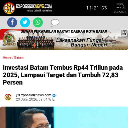
JELAJAHI
Home
/
Batam
Investasi Batam Tembus Rp44 Triliun pada
2025, Lampaui Target dan Tumbuh 72,83
Persen
Expossidiknews.com
23 Juni, 2026, 09.04 WIB.
Dibaca:
kali