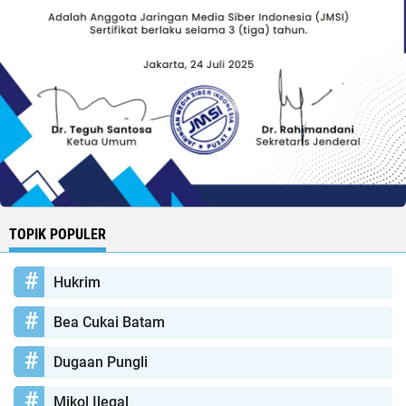
TOPIK POPULER
Hukrim
Bea Cukai Batam
Dugaan Pungli
Mikol Ilegal