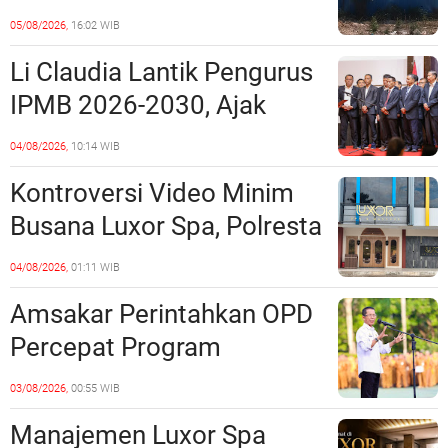
Penipuan Kavling Hingga
05/08/2026,
16:02 WIB
Miliaran Rupiah, Laporan ke
Li Claudia Lantik Pengurus
Polda Kepri Jalan di
IPMB 2026-2030, Ajak
Tempat?
Perkuat Kerukunan dan
04/08/2026,
10:14 WIB
Sinergi dengan Pemko
Kontroversi Video Minim
Batam
Busana Luxor Spa, Polresta
Barelang Usut Tuntas
04/08/2026,
01:11 WIB
Unsur Pelanggaran Hukum
Amsakar Perintahkan OPD
Percepat Program
Prioritas, Targetkan
03/08/2026,
00:55 WIB
Realisasi Pembangunan
Manajemen Luxor Spa
Lampaui 50 Persen