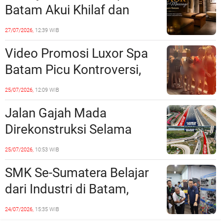
Batam Akui Khilaf dan
Minta Maaf, Konten
27/07/2026,
12:39 WIB
Langsung Di-Takedown
Video Promosi Luxor Spa
Batam Picu Kontroversi,
Dinilai Bermuatan Sensual
25/07/2026,
12:09 WIB
Jalan Gajah Mada
Direkonstruksi Selama
Empat Minggu, Ini Skema
25/07/2026,
10:53 WIB
Rekayasa Lalu Lintasnya
SMK Se-Sumatera Belajar
dari Industri di Batam,
Siapkan Lulusan Siap Kerja
24/07/2026,
15:35 WIB