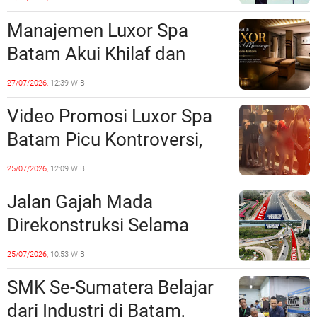
Realisasi Pembangunan
Manajemen Luxor Spa
Lampaui 50 Persen
Batam Akui Khilaf dan
Minta Maaf, Konten
27/07/2026,
12:39 WIB
Langsung Di-Takedown
Video Promosi Luxor Spa
Batam Picu Kontroversi,
Dinilai Bermuatan Sensual
25/07/2026,
12:09 WIB
Jalan Gajah Mada
Direkonstruksi Selama
Empat Minggu, Ini Skema
25/07/2026,
10:53 WIB
Rekayasa Lalu Lintasnya
SMK Se-Sumatera Belajar
dari Industri di Batam,