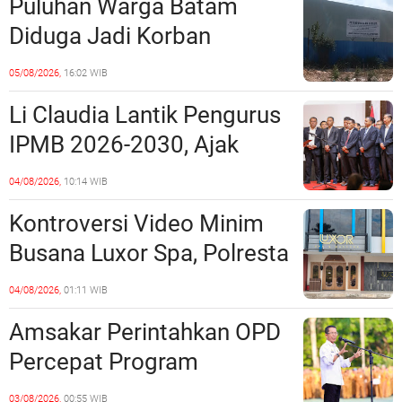
Puluhan Warga Batam
Perundang-undangan
Diduga Jadi Korban
Penipuan Kavling Hingga
05/08/2026,
16:02 WIB
Miliaran Rupiah, Laporan ke
Li Claudia Lantik Pengurus
Polda Kepri Jalan di
IPMB 2026-2030, Ajak
Tempat?
Perkuat Kerukunan dan
04/08/2026,
10:14 WIB
Sinergi dengan Pemko
Kontroversi Video Minim
Batam
Busana Luxor Spa, Polresta
Barelang Usut Tuntas
04/08/2026,
01:11 WIB
Unsur Pelanggaran Hukum
Amsakar Perintahkan OPD
Percepat Program
Prioritas, Targetkan
03/08/2026,
00:55 WIB