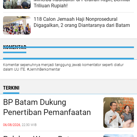
Triliuan Rupiah!
118 Calon Jemaah Haji Nonprosedural
Digagalkan, 2 orang Diantaranya dari Batam
KOMENTAR
Komentar sepenuhnya menjadi tanggung jawab komentator seperti diatur
dalam UU ITE. #JernihBerkomentar
TERKINI
BP Batam Dukung
Penertiban Pemanfaatan
Ruang Laut Sesuai
06/08/2026,
22:30 WIB
Ketentuan Peraturan