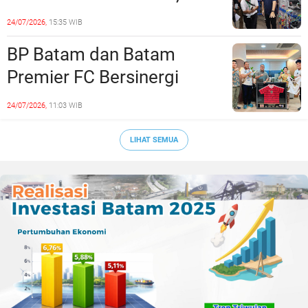
Siapkan Lulusan Siap Kerja
24/07/2026,
15:35 WIB
Era Digital
BP Batam dan Batam
Premier FC Bersinergi
Cetak Generasi Emas
24/07/2026,
11:03 WIB
Sepak Bola Kepri
LIHAT SEMUA